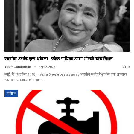
स्वरांचा अखंड झरा थांबला…ज्येष्ठ गायिका आशा भोसले यांचे निधन
Apr 12, 2026
0
Team Janasthan
मुंबई, दि. १२ एप्रिल २०२६ — Asha Bhosle passes away भारतीय संगीतविश्वातील एक अजरामर
स्वर आज कायमचा शांत झाला.…
नाशिक