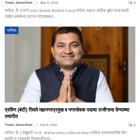
Mar 11, 2026
0
Team Janasthan
नाशिक, दि. 11 मार्च 2026- Nashik MHADA Fraud नाशिक शहरात आर्थिक दुर्बल घटकांसाठी
राखीव असलेल्या घरांच्या कोट्याबाबत…
नाशिक
प्रविण (बंटी) तिदमे महानगरप्रमुख व नगरसेवक पदाचा राजीनामा देण्याच्या
तयारीत
Feb 6, 2026
0
Team Janasthan
नाशिक, दि. ६ फेब्रुवारी २०२६ : Maharashtra Political News नाशिक महानगरपालिकेतील
महापौर व उपमहापौर निवडणुकीनंतर…