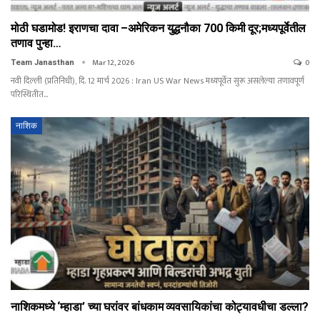
मोठी घडामोड! इराणचा दावा –अमेरिकन युद्धनौका 700 किमी दूर;मध्यपूर्वेतील
तणाव पुन्हा…
Mar 12, 2026
0
Team Janasthan
नवी दिल्ली (प्रतिनिधी), दि. 12 मार्च 2026 : Iran US War News मध्यपूर्वेत सुरू असलेल्या तणावपूर्ण
परिस्थितीत…
नाशिक
नाशिकमध्ये ‘म्हाडा’ च्या घरांवर बांधकाम व्यवसायिकांचा कोट्यावधीचा डल्ला?