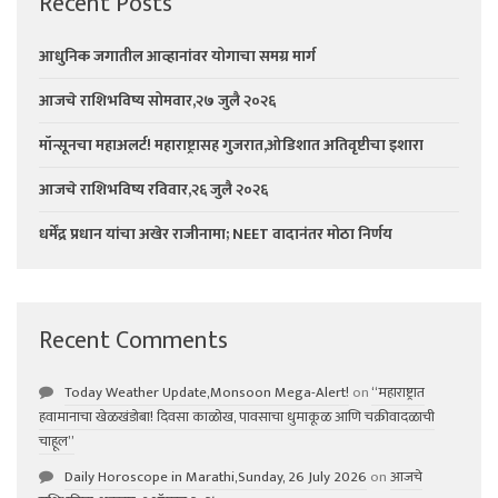
Recent Posts
आधुनिक जगातील आव्हानांवर योगाचा समग्र मार्ग
आजचे राशिभविष्य सोमवार,२७ जुलै २०२६
मॉन्सूनचा महाअलर्ट! महाराष्ट्रासह गुजरात,ओडिशात अतिवृष्टीचा इशारा
आजचे राशिभविष्य रविवार,२६ जुलै २०२६
धर्मेंद्र प्रधान यांचा अखेर राजीनामा; NEET वादानंतर मोठा निर्णय
Recent Comments
Today Weather Update,Monsoon Mega-Alert!
on
“महाराष्ट्रात
हवामानाचा खेळखंडोबा! दिवसा काळोख, पावसाचा धुमाकूळ आणि चक्रीवादळाची
चाहूल”
Daily Horoscope in Marathi,Sunday, 26 July 2026
on
आजचे