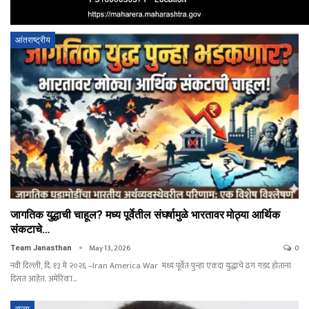
आंतराष्ट्रीय
जागतिक युद्धाची चाहूल? मध्य पूर्वेतील संघर्षामुळे भारतावर मोठ्या आर्थिक
संकटाचे…
May 13, 2026
0
Team Janasthan
नवी दिल्ली, दि. १३ मे २०२६ –Iran America War मध्य पूर्वेत पुन्हा एकदा युद्धाचे ढग गडद होताना
दिसत आहेत. अमेरिका…