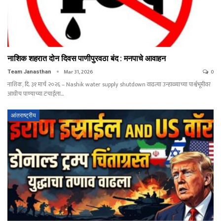
नाशिक शहरात दोन दिवस पाणीपुरवठा बंद : मनपाचे आवाहन
Mar 31, 2026
0
Team Janasthan
नाशिक, दि. ३१ मार्च २०२६ – Nashik water supply shutdown वाढत्या उन्हाळ्याच्या पार्श्वभूमीवर
आधीच पाण्याच्या टंचाईला…
आंतराष्ट्रीय