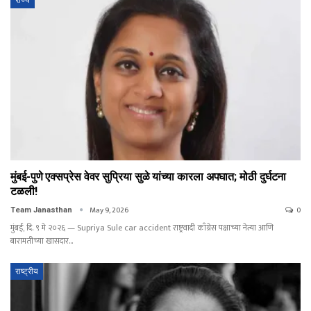
राज्य
मुंबई-पुणे एक्सप्रेस वेवर सुप्रिया सुळे यांच्या कारला अपघात; मोठी दुर्घटना
टळली!
May 9, 2026
0
Team Janasthan
मुंबई, दि. ९ मे २०२६ — Supriya Sule car accident राष्ट्रवादी काँग्रेस पक्षाच्या नेत्या आणि
बारामतीच्या खासदार…
राष्ट्रीय