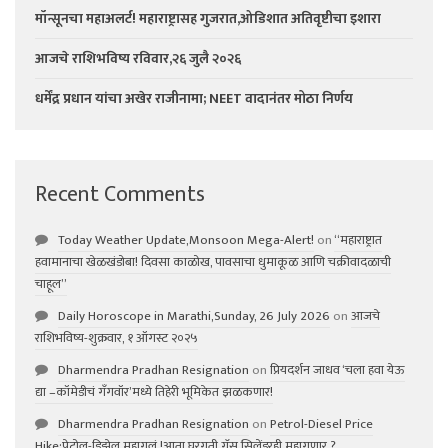
मॉन्सूनचा महाअलर्ट! महाराष्ट्रासह गुजरात,ओडिशात अतिवृष्टीचा इशारा
आजचे राशिभविष्य रविवार,२६ जुलै २०२६
धर्मेंद्र प्रधान यांचा अखेर राजीनामा; NEET वादानंतर मोठा निर्णय
Recent Comments
Today Weather Update,Monsoon Mega-Alert!
on
“महाराष्ट्रात
हवामानाचा खेळखंडोबा! दिवसा काळोख, पावसाचा धुमाकूळ आणि चक्रीवादळाची
चाहूल”
Daily Horoscope in Marathi,Sunday, 26 July 2026
on
आजचे
राशिभविष्य-शुक्रवार, १ ऑगस्ट २०२५
Dharmendra Pradhan Resignation
on
प्रियदर्शन जाधव ‘चला हवा येऊ
द्या –कॉमेडीचं गॅंगवॉर’मध्ये तिहेरी भूमिकेत झळकणार!
Dharmendra Pradhan Resignation
on
Petrol-Diesel Price
Hike:पेट्रोल-डिझेल महागलं !आता घरगुती गॅस सिलेंडरही महागणार ?