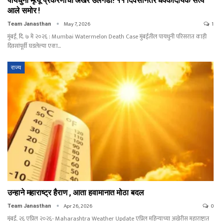
पायधुनी मृत्यू प्रकरणाचा अखेर उलगडा! ११ दिवसांनंतर धक्कादायक सत्य
आले समोर !
May 7, 2026
1
Team Janasthan
मुंबई, दि. ७ मे २०२६ : Mumbai Watermelon Death Case मुंबईतील पायधुनी परिसरात काही
दिवसांपूर्वी घडलेल्या एका…
राज्य
उन्हाने महाराष्ट्र हैराण , आता हवामानात मोठा बदल
Apr 26, 2026
0
Team Janasthan
मुंबई, २६ एप्रिल २०२६- Maharashtra Weather Update एप्रिल महिन्याच्या अखेरीस महाराष्ट्रात