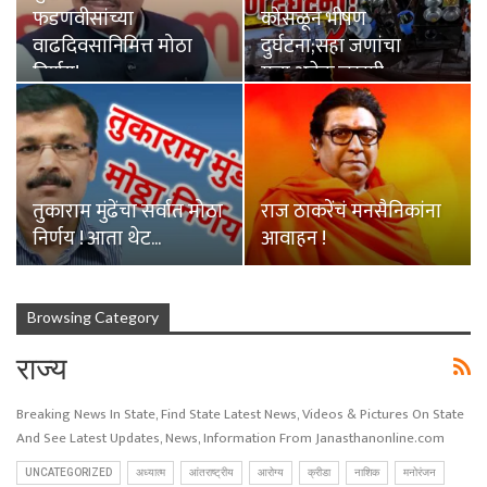
फडणवीसांच्या
कोसळून भीषण
वाढदिवसानिमित्त मोठा
दुर्घटना;सहा जणांचा
निर्णय!
मृत्यू,अनेक जखमी
तुकाराम मुंढेंचा सर्वात मोठा
राज ठाकरेंचं मनसैनिकांना
निर्णय ! आता थेट…
आवाहन !
Browsing Category
राज्य
Breaking News In State, Find State Latest News, Videos & Pictures On State
And See Latest Updates, News, Information From Janasthanonline.com
UNCATEGORIZED
अध्यात्म
आंतराष्ट्रीय
आरोग्य
क्रीडा
नाशिक
मनोरंजन