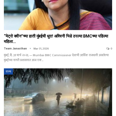
“मेट्रो क्वीन”च्या हाती मुंबईची धुरा! अश्विनी भिडे ठरल्या BMCच्या पहिल्या
महिला…
Mar 31, 2026
0
Team Janasthan
मुंबई, दि. ३१ मार्च २०२६ — Mumbai BMC Commissioner देशाची आर्थिक राजधानी असलेल्या
मुंबईच्या नागरी प्रशासनात आज एक…
राज्य