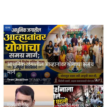
राज्य
आधुनिक जगातील आव्हानांवर योगाचा समग्र
मार्ग
Aug 4, 2026
0
Team Janasthan
मुख्यमंत्री देवेंद्र
परभणीत मंदिराचे छत