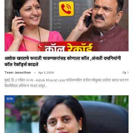
अशोक खरातचे रूपाली चाकणकरांसह कोणाला कॉल ,अंजली दमानियांनी
कॉल रेकॉर्ड्स काढले
Apr 3, 2026
1
Team Janasthan
मुंबई, दि. ३ एप्रिल २०२६ –Ashok Kharat case नाशिकमधील कथित भोंदूबाबा अशोक खरात प्रकरण
दिवसेंदिवस अधिकच गाजत असून…
राज्य