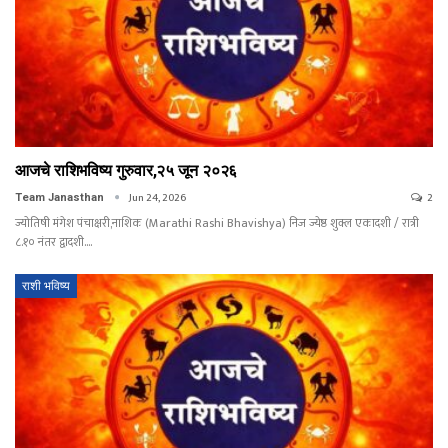
आजचे राशिभविष्य गुरुवार,२५ जून २०२६
Jun 24, 2026
2
Team Janasthan
ज्योतिषी मंगेश पंचाक्षरी,नाशिक (Marathi Rashi Bhavishya) निज ज्येष्ठ शुक्ल एकादशी / रात्री
८.१० नंतर द्वादशी.…
राशी भविष्य