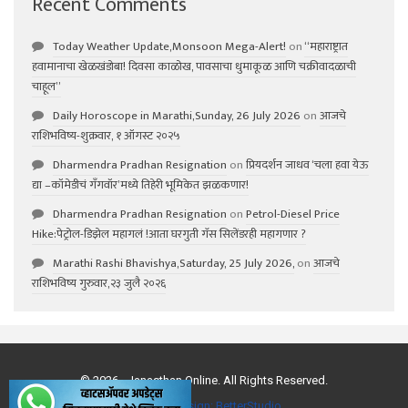
Recent Comments
Today Weather Update,Monsoon Mega-Alert!
on
“महाराष्ट्रात
हवामानाचा खेळखंडोबा! दिवसा काळोख, पावसाचा धुमाकूळ आणि चक्रीवादळाची
चाहूल”
Daily Horoscope in Marathi,Sunday, 26 July 2026
on
आजचे
राशिभविष्य-शुक्रवार, १ ऑगस्ट २०२५
Dharmendra Pradhan Resignation
on
प्रियदर्शन जाधव ‘चला हवा येऊ
द्या –कॉमेडीचं गॅंगवॉर’मध्ये तिहेरी भूमिकेत झळकणार!
Dharmendra Pradhan Resignation
on
Petrol-Diesel Price
Hike:पेट्रोल-डिझेल महागलं !आता घरगुती गॅस सिलेंडरही महागणार ?
Marathi Rashi Bhavishya,Saturday, 25 July 2026,
on
आजचे
राशिभविष्य गुरुवार,२३ जुलै २०२६
© 2026 - Janasthan Online. All Rights Reserved.
Website Design:
BetterStudio