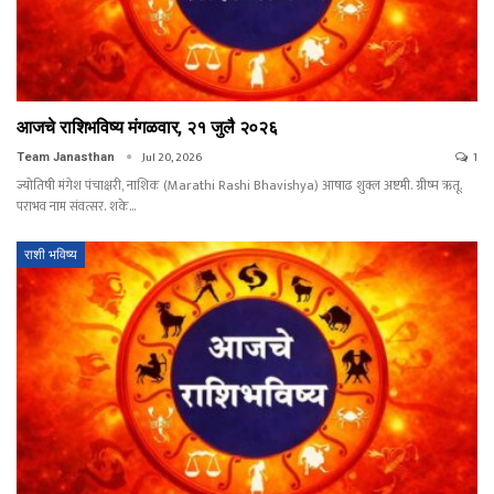
आजचे राशिभविष्य मंगळवार, २१ जुलै २०२६
Jul 20, 2026
1
Team Janasthan
ज्योतिषी मंगेश पंचाक्षरी, नाशिक (Marathi Rashi Bhavishya) आषाढ शुक्ल अष्टमी. ग्रीष्म ऋतू.
पराभव नाम संवत्सर. शके…
राशी भविष्य