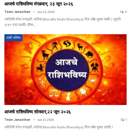
आजचे राशिभविष्य मंगळवार, २३ जून २०२६
Jun 22, 2026
0
Team Janasthan
ज्योतिषी मंगेश पंचाक्षरी, नाशिक(Marathi Rashi Bhavishya) निज ज्येष्ठ शुक्ल नवमी / (दुपारी
४.४० नंतर दशमी) ग्रीष्म…
राशी भविष्य
आजचे राशिभविष्य सोमवार,२२ जून २०२६
Jun 21, 2026
1
Team Janasthan
ज्योतिषी मंगेश पंचाक्षरी, नाशिक(Marathi Rashi Bhavishya) निज ज्येष्ठ शुक्ल अष्टमी /