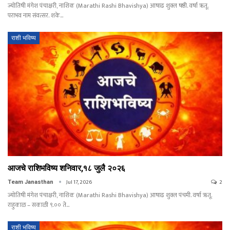
ज्योतिषी मंगेश पंचाक्षरी, नाशिक (Marathi Rashi Bhavishya) आषाढ शुक्ल षष्ठी. वर्षा ऋतू.
पराभव नाम संवत्सर. शके…
राशी भविष्य
आजचे राशिभविष्य शनिवार,१८ जुलै २०२६
Jul 17, 2026
2
Team Janasthan
ज्योतिषी मंगेश पंचाक्षरी, नाशिक (Marathi Rashi Bhavishya) आषाढ शुक्ल पंचमी. वर्षा ऋतू.
राहुकाळ – सकाळी ९.०० ते…
राशी भविष्य