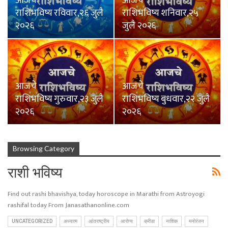
आजचे
आजचे
राशिभविष्य रविवार,२६ जुलै
राशिभविष्य शनिवार,२५
२०२६
जुलै २०२६
आजचे
आजचे
राशिभविष्य गुरुवार,२३ जुलै
राशिभविष्य बुधवार,२२ जुलै
२०२६
२०२६
Browsing Category
राशी भविष्य
Find out rashi bhavishya, today horoscope in Marathi from Astroyogi
rashifal today From Janasathanonline.com
UNCATEGORIZED
अध्यात्म
आंतराष्ट्रीय
आरोग्य
क्रीडा
नाशिक
मनोरंजन