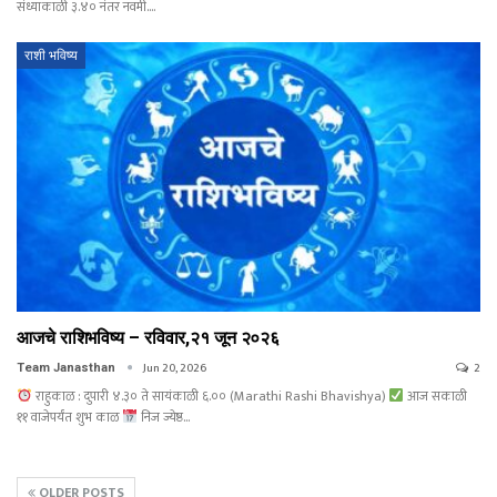
संध्याकाळी ३.४० नंतर नवमी.…
राशी भविष्य
आजचे राशिभविष्य – रविवार,२१ जून २०२६
Jun 20, 2026
2
Team Janasthan
राहुकाळ : दुपारी ४.३० ते सायंकाळी ६.०० (Marathi Rashi Bhavishya)
आज सकाळी
११ वाजेपर्यंत शुभ काळ
निज ज्येष्ठ…
OLDER POSTS