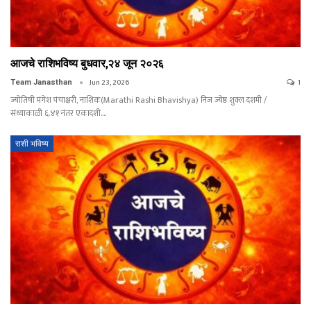
आजचे राशिभविष्य बुधवार,२४ जून २०२६
Jun 23, 2026
1
Team Janasthan
ज्योतिषी मंगेश पंचाक्षरी, नाशिक(Marathi Rashi Bhavishya) निज ज्येष्ठ शुक्ल दशमी /
संध्याकाळी ६.४१ नंतर एकादशी.…
राशी भविष्य