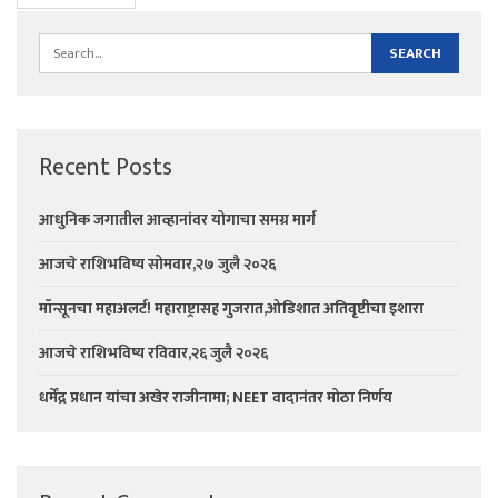
Recent Posts
आधुनिक जगातील आव्हानांवर योगाचा समग्र मार्ग
आजचे राशिभविष्य सोमवार,२७ जुलै २०२६
मॉन्सूनचा महाअलर्ट! महाराष्ट्रासह गुजरात,ओडिशात अतिवृष्टीचा इशारा
आजचे राशिभविष्य रविवार,२६ जुलै २०२६
धर्मेंद्र प्रधान यांचा अखेर राजीनामा; NEET वादानंतर मोठा निर्णय