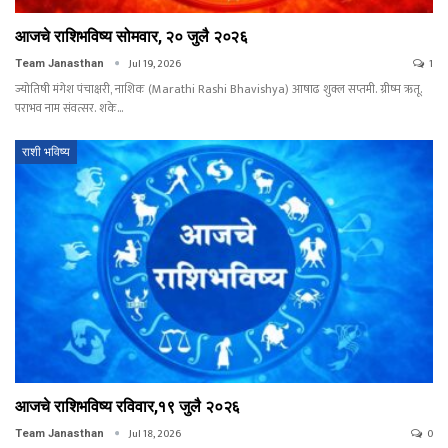
आजचे राशिभविष्य सोमवार, २० जुलै २०२६
Jul 19, 2026
1
Team Janasthan
ज्योतिषी मंगेश पंचाक्षरी, नाशिक (Marathi Rashi Bhavishya) आषाढ शुक्ल सप्तमी. ग्रीष्म ऋतू.
पराभव नाम संवत्सर. शके…
राशी भविष्य
आजचे राशिभविष्य रविवार,१९ जुलै २०२६
Jul 18, 2026
0
Team Janasthan