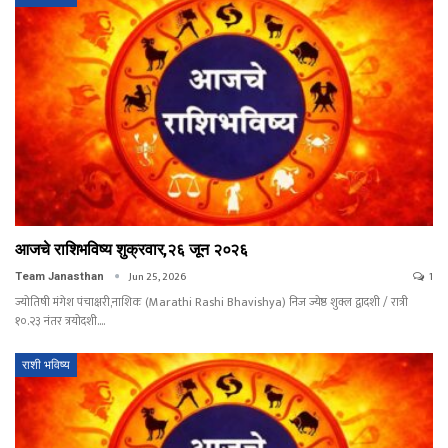
आजचे राशिभविष्य शुक्रवार,२६ जून २०२६
Jun 25, 2026
1
Team Janasthan
ज्योतिषी मंगेश पंचाक्षरी,नाशिक (Marathi Rashi Bhavishya) निज ज्येष्ठ शुक्ल द्वादशी / रात्री
१०.२३ नंतर त्रयोदशी.…
राशी भविष्य