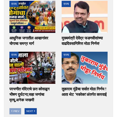
राज्य
राज्य
आधुनिक जगातील आव्हानांवर
मुख्यमंत्री देवेंद्र फडणवीसांच्या
योगाचा समग्र मार्ग
वाढदिवसानिमित्त मोठा निर्णय!
राज्य
राज्य
परभणीत मंदिराचे छत कोसळून
तुकाराम मुंढेंचा सर्वात मोठा निर्णय !
भीषण दुर्घटना;सहा जणांचा
आता थेट ‘मकोका’अंतर्गत कारवाई
मृत्यू,अनेक जखमी
PREV
NEXT