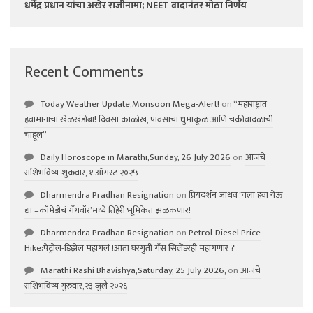
धर्मेंद्र प्रधान यांचा अखेर राजीनामा; NEET वादानंतर मोठा निर्णय
Recent Comments
Today Weather Update,Monsoon Mega-Alert!
on
“महाराष्ट्रात
हवामानाचा खेळखंडोबा! दिवसा काळोख, पावसाचा धुमाकूळ आणि चक्रीवादळाची
चाहूल”
Daily Horoscope in Marathi,Sunday, 26 July 2026
on
आजचे
राशिभविष्य-शुक्रवार, १ ऑगस्ट २०२५
Dharmendra Pradhan Resignation
on
प्रियदर्शन जाधव ‘चला हवा येऊ
द्या –कॉमेडीचं गॅंगवॉर’मध्ये तिहेरी भूमिकेत झळकणार!
Dharmendra Pradhan Resignation
on
Petrol-Diesel Price
Hike:पेट्रोल-डिझेल महागलं !आता घरगुती गॅस सिलेंडरही महागणार ?
Marathi Rashi Bhavishya,Saturday, 25 July 2026,
on
आजचे
राशिभविष्य गुरुवार,२३ जुलै २०२६