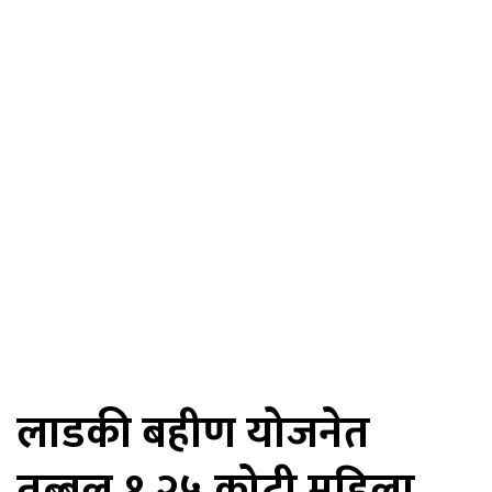
लाडकी बहीण योजनेत
तब्बल १.२५ कोटी महिला