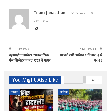
Team Janasthan
5905 Posts
0
Comments
PREV POST
NEXT POST
महागाईचा स्फोट! व्यावसायिक
आजचे राशिभविष्य शनिवार, २ मे
गॅस सिलेंडर तब्बल ₹९९३ ने महाग
२०२६
You Might Also Like
All
नाशिक
नाशिक