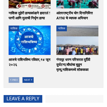
नाशिक दुहेरी हत्याकांडाने हादरलं !
आंतरराष्ट्रीय योग दिनानिमित्त
पत्नी आणि मुलाची निर्घृण हत्या
AYNI चे व्यापक अभियान
नाशिक
नाशिक
आजचे राशिभविष्य रविवार,१४ जून
गंगापूर धरण परिसरात दुर्दैवी
२०२६
दुर्घटना;चौघांचा बुडून
मृत्यू,नाशिकमध्ये शोककळा
PREV
NEXT
LEAVE A REPLY