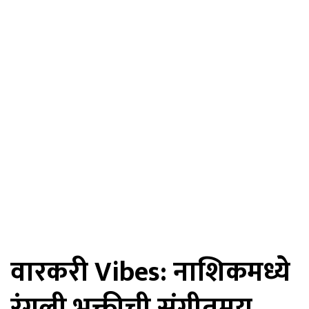
वारकरी Vibes: नाशिकमध्ये
रंगली भक्तीची संगीतमय