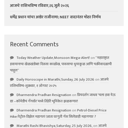
आजचे राशिभविष्य रविवार,२६ जुलै २०२६
धर्मेंद्र प्रधान यांचा अखेर राजीनामा; NEET वादानंतर मोठा निर्णय
Recent Comments
Today Weather Update,Monsoon Mega-Alert!
on
“महाराष्ट्रात
हवामानाचा खेळखंडोबा! दिवसा काळोख, पावसाचा धुमाकूळ आणि चक्रीवादळाची
चाहूल”
Daily Horoscope in Marathi,Sunday, 26 July 2026
on
आजचे
राशिभविष्य-शुक्रवार, १ ऑगस्ट २०२५
Dharmendra Pradhan Resignation
on
प्रियदर्शन जाधव ‘चला हवा येऊ
द्या –कॉमेडीचं गॅंगवॉर’मध्ये तिहेरी भूमिकेत झळकणार!
Dharmendra Pradhan Resignation
on
Petrol-Diesel Price
Hike:पेट्रोल-डिझेल महागलं !आता घरगुती गॅस सिलेंडरही महागणार ?
Marathi Rashi Bhavishya,Saturday, 25 July 2026,
on
आजचे