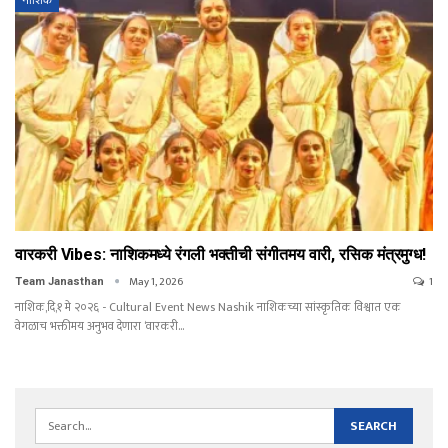
नाशिक
वारकरी Vibes: नाशिकमध्ये रंगली भक्तीची संगीतमय वारी, रसिक मंत्रमुग्ध!
May 1, 2026
1
Team Janasthan
नाशिक,दि,१ मे २०२६ - Cultural Event News Nashik नाशिकच्या सांस्कृतिक विश्वात एक
वेगळाच भक्तीमय अनुभव देणारा ‘वारकरी…