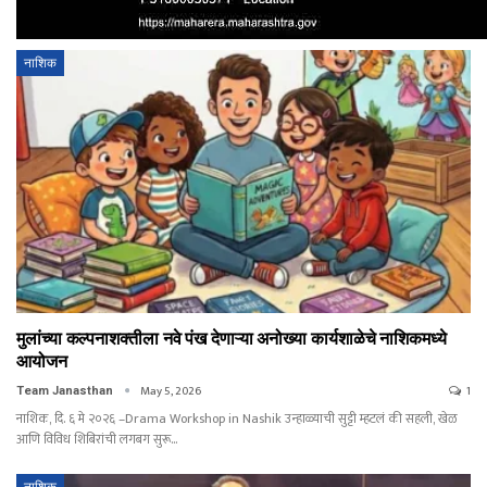
नाशिक
मुलांच्या कल्पनाशक्तीला नवे पंख देणाऱ्या अनोख्या कार्यशाळेचे नाशिकमध्ये
आयोजन
May 5, 2026
1
Team Janasthan
नाशिक, दि. ६ मे २०२६ –Drama Workshop in Nashik उन्हाळ्याची सुट्टी म्हटलं की सहली, खेळ
आणि विविध शिबिरांची लगबग सुरू…