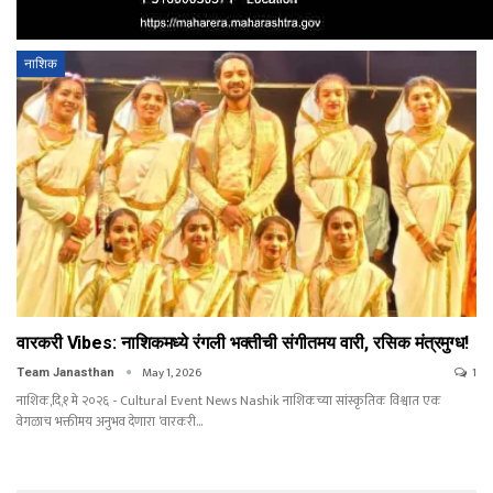
नाशिक
वारकरी Vibes: नाशिकमध्ये रंगली भक्तीची संगीतमय वारी, रसिक मंत्रमुग्ध!
May 1, 2026
1
Team Janasthan
नाशिक,दि,१ मे २०२६ - Cultural Event News Nashik नाशिकच्या सांस्कृतिक विश्वात एक
वेगळाच भक्तीमय अनुभव देणारा ‘वारकरी…