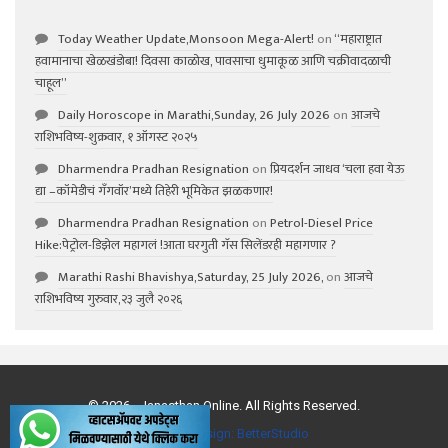
Today Weather Update,Monsoon Mega-Alert!
on
“महाराष्ट्रात
हवामानाचा खेळखंडोबा! दिवसा काळोख, पावसाचा धुमाकूळ आणि चक्रीवादळाची
चाहूल”
Daily Horoscope in Marathi,Sunday, 26 July 2026
on
आजचे
राशिभविष्य-शुक्रवार, १ ऑगस्ट २०२५
Dharmendra Pradhan Resignation
on
प्रियदर्शन जाधव ‘चला हवा येऊ
द्या –कॉमेडीचं गॅंगवॉर’मध्ये तिहेरी भूमिकेत झळकणार!
Dharmendra Pradhan Resignation
on
Petrol-Diesel Price
Hike:पेट्रोल-डिझेल महागलं !आता घरगुती गॅस सिलेंडरही महागणार ?
Marathi Rashi Bhavishya,Saturday, 25 July 2026,
on
आजचे
राशिभविष्य गुरुवार,२३ जुलै २०२६
© 2026 - Janasthan Online. All Rights Reserved.
Website Design:
BetterStudio