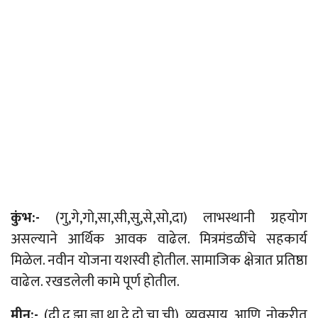
कुंभ:-
(गु,गे,गो,सा,सी,सु,से,सो,दा) लाभस्थानी ग्रहयोग
असल्याने आर्थिक आवक वाढेल. मित्रमंडळींचे सहकार्य
मिळेल. नवीन योजना यशस्वी होतील. सामाजिक क्षेत्रात प्रतिष्ठा
वाढेल. रखडलेली कामे पूर्ण होतील.
मीन:-
(दी,दू,झा,ज्ञा,था,दे,दो,चा,ची) व्यवसाय आणि नोकरीत