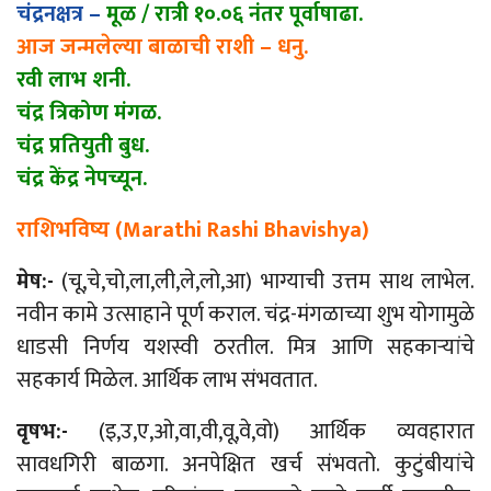
चंद्रनक्षत्र –
मूळ / रात्री १०.०६ नंतर पूर्वाषाढा.
आज जन्मलेल्या बाळाची राशी – धनु.
रवी लाभ शनी.
चंद्र त्रिकोण मंगळ.
चंद्र प्रतियुती बुध.
चंद्र केंद्र नेपच्यून.
राशिभविष्य (Marathi Rashi Bhavishya)
मेष:-
(चू,चे,चो,ला,ली,ले,लो,आ) भाग्याची उत्तम साथ लाभेल.
नवीन कामे उत्साहाने पूर्ण कराल. चंद्र-मंगळाच्या शुभ योगामुळे
धाडसी निर्णय यशस्वी ठरतील. मित्र आणि सहकाऱ्यांचे
सहकार्य मिळेल. आर्थिक लाभ संभवतात.
वृषभ:-
(इ,उ,ए,ओ,वा,वी,वू,वे,वो) आर्थिक व्यवहारात
सावधगिरी बाळगा. अनपेक्षित खर्च संभवतो. कुटुंबीयांचे