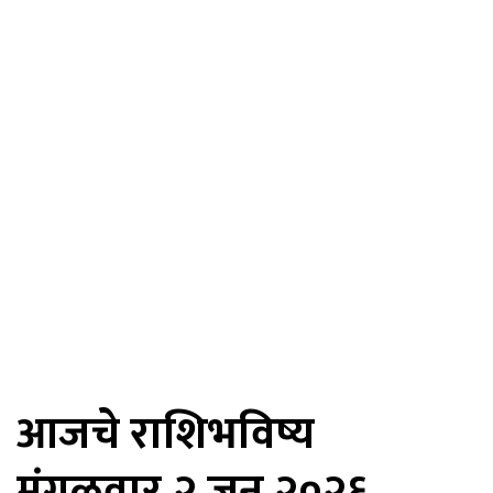
आजचे राशिभविष्य
मंगळवार,२ जून २०२६