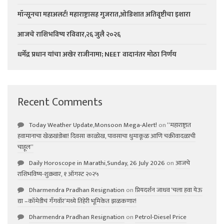
मॉन्सूनचा महाअलर्ट! महाराष्ट्रासह गुजरात,ओडिशात अतिवृष्टीचा इशारा
आजचे राशिभविष्य रविवार,२६ जुलै २०२६
धर्मेंद्र प्रधान यांचा अखेर राजीनामा; NEET वादानंतर मोठा निर्णय
Recent Comments
Today Weather Update,Monsoon Mega-Alert!
on
“महाराष्ट्रात
हवामानाचा खेळखंडोबा! दिवसा काळोख, पावसाचा धुमाकूळ आणि चक्रीवादळाची
चाहूल”
Daily Horoscope in Marathi,Sunday, 26 July 2026
on
आजचे
राशिभविष्य-शुक्रवार, १ ऑगस्ट २०२५
Dharmendra Pradhan Resignation
on
प्रियदर्शन जाधव ‘चला हवा येऊ
द्या –कॉमेडीचं गॅंगवॉर’मध्ये तिहेरी भूमिकेत झळकणार!
Dharmendra Pradhan Resignation
on
Petrol-Diesel Price