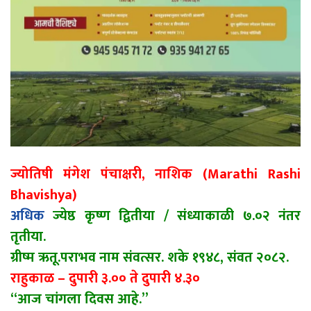
ज्योतिषी मंगेश पंचाक्षरी, नाशिक (Marathi Rashi
Bhavishya)
अधिक
ज्येष्ठ कृष्ण द्वितीया / संध्याकाळी ७.०२ नंतर
तृतीया.
ग्रीष्म ऋतू.पराभव नाम संवत्सर. शके १९४८, संवत २०८२.
राहुकाळ – दुपारी ३.०० ते दुपारी ४.३०
“आज चांगला दिवस आहे.”