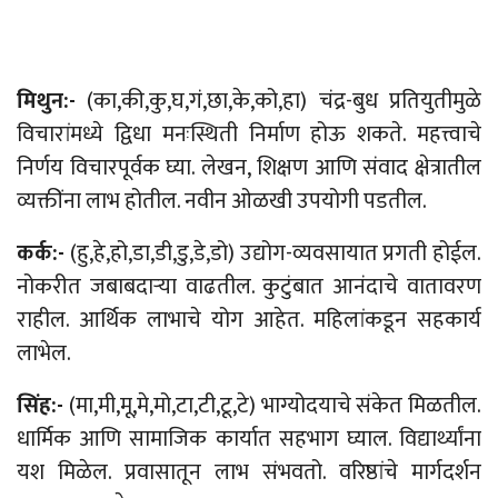
मिथुन:-
(का,की,कु,घ,गं,छा,के,को,हा) चंद्र-बुध प्रतियुतीमुळे
विचारांमध्ये द्विधा मनःस्थिती निर्माण होऊ शकते. महत्त्वाचे
निर्णय विचारपूर्वक घ्या. लेखन, शिक्षण आणि संवाद क्षेत्रातील
व्यक्तींना लाभ होतील. नवीन ओळखी उपयोगी पडतील.
कर्क:-
(हु,हे,हो,डा,डी,डु,डे,डो) उद्योग-व्यवसायात प्रगती होईल.
नोकरीत जबाबदाऱ्या वाढतील. कुटुंबात आनंदाचे वातावरण
राहील. आर्थिक लाभाचे योग आहेत. महिलांकडून सहकार्य
लाभेल.
सिंह:-
(मा,मी,मू,मे,मो,टा,टी,टू,टे) भाग्योदयाचे संकेत मिळतील.
धार्मिक आणि सामाजिक कार्यात सहभाग घ्याल. विद्यार्थ्यांना
यश मिळेल. प्रवासातून लाभ संभवतो. वरिष्ठांचे मार्गदर्शन