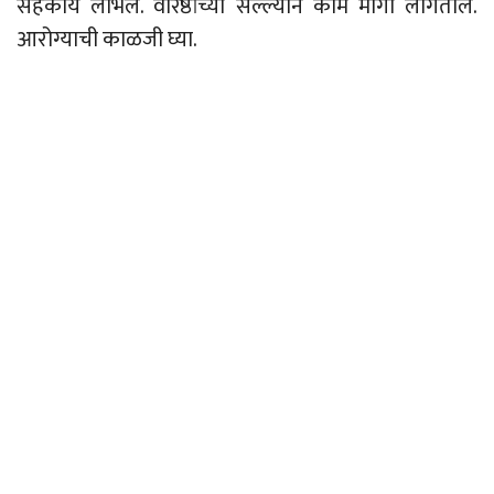
सहकार्य लाभेल. वरिष्ठांच्या सल्ल्याने कामे मार्गी लागतील.
आरोग्याची काळजी घ्या.