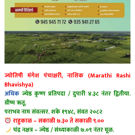
ज्योतिषी मंगेश पंचाक्षरी, नाशिक (Marathi Rashi
Bhavishya)
अधिक
ज्येष्ठ कृष्ण प्रतिपदा / दुपारी ४.३८ नंतर द्वितीया.
ग्रीष्म ऋतू.
पराभव नाम संवत्सर. शके १९४८, संवत २०८२
राहुकाळ – सकाळी ७.३० ते सकाळी ९.००
चंद्र नक्षत्र – ज्येष्ठ / संध्याकाळी ७.०९ नंतर मूळ.