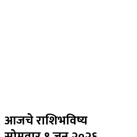
आजचे राशिभविष्य
सोमवार,१ जून २०२६