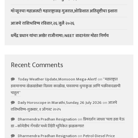
मॉन्सूनचा महाअलर्ट! महाराष्ट्रासह गुजरात,ओडिशात अतिवृष्टीचा इशारा
आजचे राशिभविष्य रविवार,२६ जुलै २०२६
धर्मेंद्र प्रधान यांचा अखेर राजीनामा; NEET वादानंतर मोठा निर्णय
Recent Comments
Today Weather Update,Monsoon Mega-Alert!
on
“महाराष्ट्रात
हवामानाचा खेळखंडोबा! दिवसा काळोख, पावसाचा धुमाकूळ आणि चक्रीवादळाची
चाहूल”
Daily Horoscope in Marathi,Sunday, 26 July 2026
on
आजचे
राशिभविष्य-शुक्रवार, १ ऑगस्ट २०२५
Dharmendra Pradhan Resignation
on
प्रियदर्शन जाधव ‘चला हवा येऊ
द्या –कॉमेडीचं गॅंगवॉर’मध्ये तिहेरी भूमिकेत झळकणार!
Dharmendra Pradhan Resignation
on
Petrol-Diesel Price