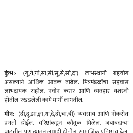
कुंभ:-
(गु,गे,गो,सा,सी,सु,से,सो,दा) लाभस्थानी ग्रहयोग
असल्याने आर्थिक आवक वाढेल. मित्रमंडळींचा सहवास
लाभदायक राहील. नवीन करार आणि व्यवहार यशस्वी
होतील. रखडलेली कामे मार्गी लागतील.
मीन:-
(दी,दू,झा,ज्ञा,था,दे,दो,चा,ची) व्यवसाय आणि नोकरीत
प्रगती होईल. वरिष्ठांकडून कौतुक मिळेल. जबाबदाऱ्या
वाढतील, पण त्यातून लाभही होतील. सामाजिक प्रतिष्ठा वाढेल.