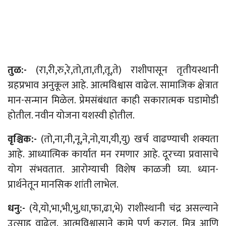
तुळ:-
(रा,री,रु,रे,तो,ता,ती,तू,ते) राशीपासून तृतीयस्थानी
ग्रहप्रभाव अनुकूल आहे. आत्मविश्वास वाढेल. सामाजिक क्षेत्रात
मान-सन्मान मिळेल. प्रेमसंबंधात काही सकारात्मक घडामोडी
होतील. नवीन योजना यशस्वी होतील.
वृश्चिक:-
(तो,ना,नी,नू,ने,नो,या,यी,यु) खर्च वाढण्याची शक्यता
आहे. आध्यात्मिक कार्यात मन रमणार आहे. दूरच्या प्रवासाचे
योग संभवतात. आरोग्याची विशेष काळजी घ्या. ध्यान-
प्रार्थनेतून मानसिक शांती लाभेल.
धनु:-
(ये,यो,भा,भी,भु,धा,फा,ढा,भे) राशीस्थानी चंद्र असल्याने
उत्साह वाढेल. आत्मविश्वासाने कामे पूर्ण कराल. मित्र आणि