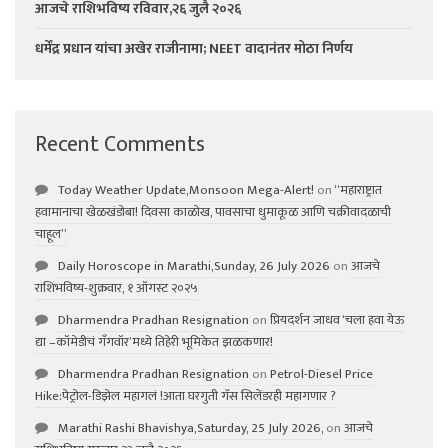
आजचे राशिभविष्य रविवार,२६ जुलै २०२६
धर्मेंद्र प्रधान यांचा अखेर राजीनामा; NEET वादानंतर मोठा निर्णय
Recent Comments
Today Weather Update,Monsoon Mega-Alert!
on
“महाराष्ट्रात
हवामानाचा खेळखंडोबा! दिवसा काळोख, पावसाचा धुमाकूळ आणि चक्रीवादळाची
चाहूल”
Daily Horoscope in Marathi,Sunday, 26 July 2026
on
आजचे
राशिभविष्य-शुक्रवार, १ ऑगस्ट २०२५
Dharmendra Pradhan Resignation
on
प्रियदर्शन जाधव ‘चला हवा येऊ
द्या –कॉमेडीचं गॅंगवॉर’मध्ये तिहेरी भूमिकेत झळकणार!
Dharmendra Pradhan Resignation
on
Petrol-Diesel Price
Hike:पेट्रोल-डिझेल महागलं !आता घरगुती गॅस सिलेंडरही महागणार ?
Marathi Rashi Bhavishya,Saturday, 25 July 2026,
on
आजचे