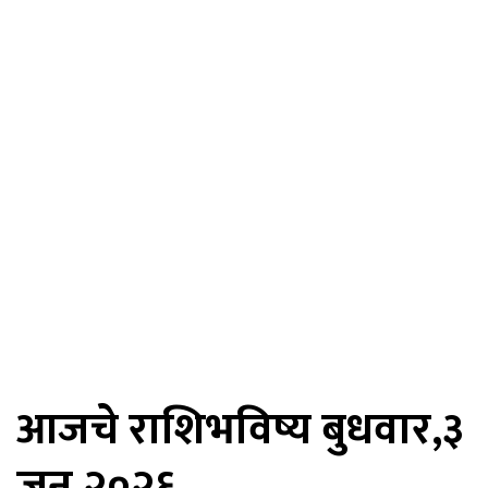
आजचे राशिभविष्य बुधवार,३
जून २०२६