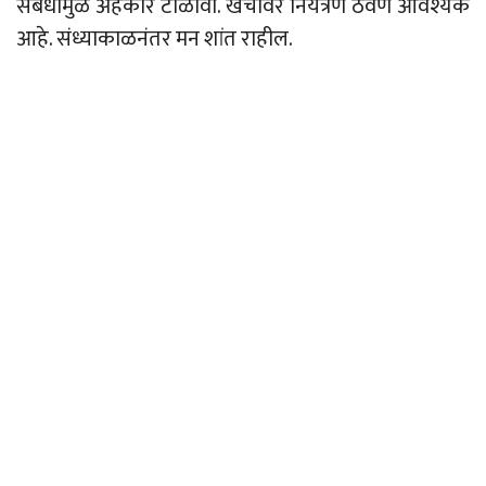
संबंधामुळे अहंकार टाळावा. खर्चावर नियंत्रण ठेवणे आवश्यक
आहे. संध्याकाळनंतर मन शांत राहील.