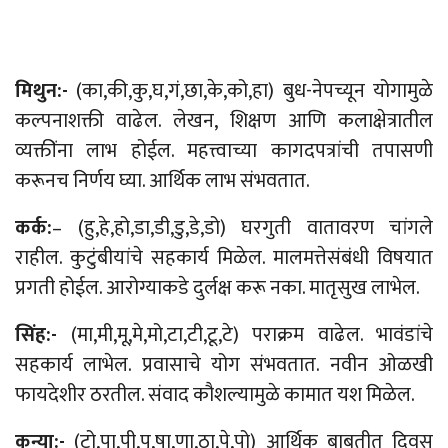
मिथुन:-
(का,की,कु,घ,गं,छा,के,को,हा) बुध-नेपच्यून योगामुळे
कल्पनाशक्ती वाढेल. लेखन, शिक्षण आणि कलाक्षेत्रातील
व्यक्तींना लाभ होईल. महत्त्वाच्या कागदपत्रांची तपासणी
करूनच निर्णय घ्या. आर्थिक लाभ संभवतात.
कर्क:
– (हु,हे,हो,डा,डी,डु,डे,डो) घरगुती वातावरण चांगले
राहील. कुटुंबीयांचे सहकार्य मिळेल. मालमत्तेसंबंधी विषयात
प्रगती होईल. आरोग्याकडे दुर्लक्ष करू नका. मातृसुख लाभेल.
सिंह:-
(मा,मी,मू,मे,मो,टा,टी,टू,टे) पराक्रम वाढेल. भावंडांचे
सहकार्य लाभेल. प्रवासाचे योग संभवतात. नवीन ओळखी
फायदेशीर ठरतील. संवाद कौशल्यामुळे कामात यश मिळेल.
कन्या:-
(टो,पा,पी,पू,षा,णा,ठा,पे,पो) आर्थिक बाबतीत दिवस