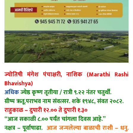
ज्योतिषी मंगेश पंचाक्षरी, नाशिक (Marathi Rashi
Bhavishya)
अधिक
ज्येष्ठ कृष्ण तृतीया / रात्री ९.२२ नंतर चतुर्थी.
ग्रीष्म ऋतू.पराभव नाम संवत्सर. शके १९४८, संवत २०८२.
राहुकाळ – दुपारी १२.०० ते दुपारी १.३०
“आज सकाळी ८.०० पर्यंत चांगला दिवस आहे.”
नक्षत्र – पूर्वाषाढा.
आज जन्मलेल्या बाळाची राशी – धनु.