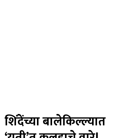
शिंदेंच्या बालेकिल्ल्यात
‘युती’त कलहाचे वारे!