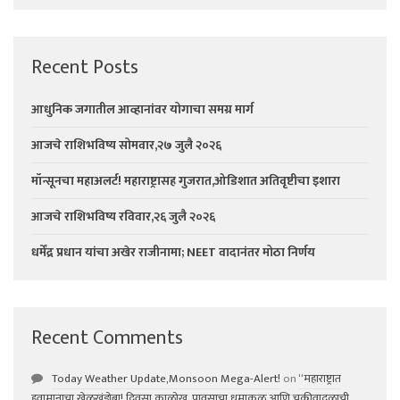
Recent Posts
आधुनिक जगातील आव्हानांवर योगाचा समग्र मार्ग
आजचे राशिभविष्य सोमवार,२७ जुलै २०२६
मॉन्सूनचा महाअलर्ट! महाराष्ट्रासह गुजरात,ओडिशात अतिवृष्टीचा इशारा
आजचे राशिभविष्य रविवार,२६ जुलै २०२६
धर्मेंद्र प्रधान यांचा अखेर राजीनामा; NEET वादानंतर मोठा निर्णय
Recent Comments
Today Weather Update,Monsoon Mega-Alert!
on
“महाराष्ट्रात
हवामानाचा खेळखंडोबा! दिवसा काळोख, पावसाचा धुमाकूळ आणि चक्रीवादळाची