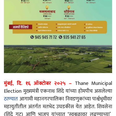
मुंबई, दि. १६ ऑक्टोबर २०२५
–
Thane Municipal
Election
मुख्यमंत्री
एकनाथ
शिंदे
यांच्या
होमपीच
असलेल्या
ठाण्यात
आगामी
महानगरपालिका
निवडणुकांच्या
पार्श्वभूमीवर
महायुतीतील
अंतर्गत
मतभेद
उघडकीस
येत
आहेत
.
शिवसेना
(
शिंदे
गट
)
आणि
भाजप यांच्यात ‘स्वबळावर लढण्याच्या’