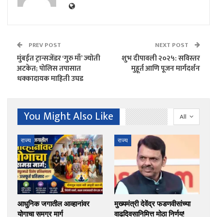
PREV POST
NEXT POST
मुंबईत ट्रान्सजेंडर ‘गुरु माँ’ ज्योती
शुभ दीपावली २०२५: सविस्तर
अटकेत; पोलिस तपासात
मुहूर्त आणि पूजन मार्गदर्शन
धक्कादायक माहिती उघड
You Might Also Like
All
राज्य
राज्य
आधुनिक जगातील आव्हानांवर
मुख्यमंत्री देवेंद्र फडणवीसांच्या
योगाचा समग्र मार्ग
वाढदिवसानिमित्त मोठा निर्णय!