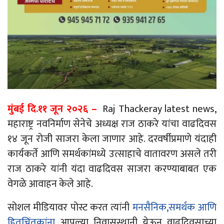
मुंबई दि.११ जून २०२६ –
Raj Thackeray latest news,
महाराष्ट्र नवनिर्माण सेनेचे अध्यक्ष राज ठाकरे यांचा वाढदिवस
१४ जून रोजी साजरा केला जाणार आहे. दरवर्षीप्रमाणे यंदाही
कार्यकर्ते आणि समर्थकांमध्ये उत्साहाचे वातावरण असले तरी
राज ठाकरे यांनी यंदा वाढदिवस साजरा करण्याबाबत एक
वेगळे आवाहन केले आहे.
सोशल मीडियावर पोस्ट करत त्यांनी
मनसैनिक,समर्थक आणि
हितचिंतकांना
आपल्या निवासस्थानी येऊन वाढदिवसाच्या