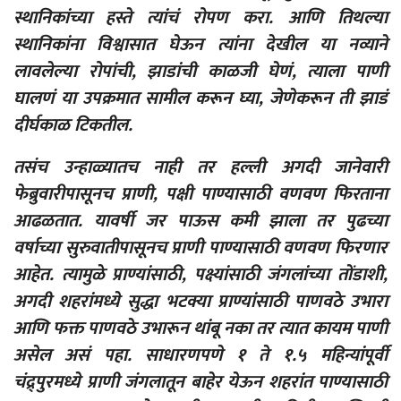
स्थानिकांच्या हस्ते त्यांचं रोपण करा. आणि तिथल्या
स्थानिकांना विश्वासात घेऊन त्यांना देखील या नव्याने
लावलेल्या रोपांची, झाडांची काळजी घेणं, त्याला पाणी
घालणं या उपक्रमात सामील करून घ्या, जेणेकरून ती झाडं
दीर्घकाळ टिकतील.
तसंच उन्हाळ्यातच नाही तर हल्ली अगदी जानेवारी
फेब्रुवारीपासूनच प्राणी, पक्षी पाण्यासाठी वणवण फिरताना
आढळतात. यावर्षी जर पाऊस कमी झाला तर पुढच्या
वर्षाच्या सुरुवातीपासूनच प्राणी पाण्यासाठी वणवण फिरणार
आहेत. त्यामुळे प्राण्यांसाठी, पक्ष्यांसाठी जंगलांच्या तोंडाशी,
अगदी शहरांमध्ये सुद्धा भटक्या प्राण्यांसाठी पाणवठे उभारा
आणि फक्त पाणवठे उभारून थांबू नका तर त्यात कायम पाणी
असेल असं पहा. साधारणपणे १ ते १.५ महिन्यांपूर्वी
चंद्र्पुरमध्ये प्राणी जंगलातून बाहेर येऊन शहरांत पाण्यासाठी