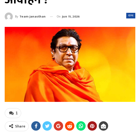
On
Jun 11, 2026
राज्य
By
Team Janasthan
1
Share