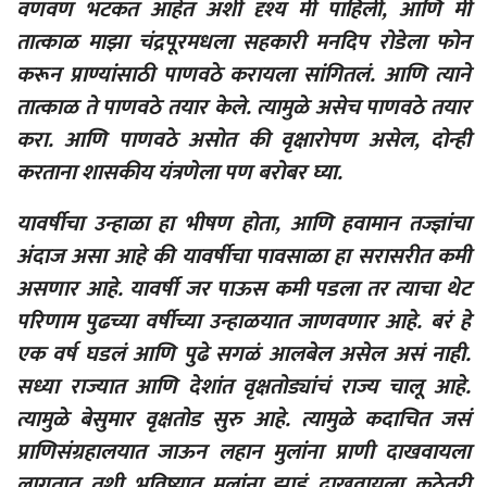
वणवण भटकत आहेत अशी दृश्य मी पाहिली, आणि मी
तात्काळ माझा चंद्रपूरमधला सहकारी मनदिप रोडेला फोन
करून प्राण्यांसाठी पाणवठे करायला सांगितलं. आणि त्याने
तात्काळ ते पाणवठे तयार केले. त्यामुळे असेच पाणवठे तयार
करा. आणि पाणवठे असोत की वृक्षारोपण असेल, दोन्ही
करताना शासकीय यंत्रणेला पण बरोबर घ्या.
यावर्षीचा उन्हाळा हा भीषण होता, आणि हवामान तज्ज्ञांचा
अंदाज असा आहे की यावर्षीचा पावसाळा हा सरासरीत कमी
असणार आहे. यावर्षी जर पाऊस कमी पडला तर त्याचा थेट
परिणाम पुढच्या वर्षीच्या उन्हाळयात जाणवणार आहे. बरं हे
एक वर्ष घडलं आणि पुढे सगळं आलबेल असेल असं नाही.
सध्या राज्यात आणि देशांत वृक्षतोड्यांचं राज्य चालू आहे.
त्यामुळे बेसुमार वृक्षतोड सुरु आहे. त्यामुळे कदाचित जसं
प्राणिसंग्रहालयात जाऊन लहान मुलांना प्राणी दाखवायला
लागतात तशी भविष्यात मुलांना झाडं दाखवायला कुठेतरी