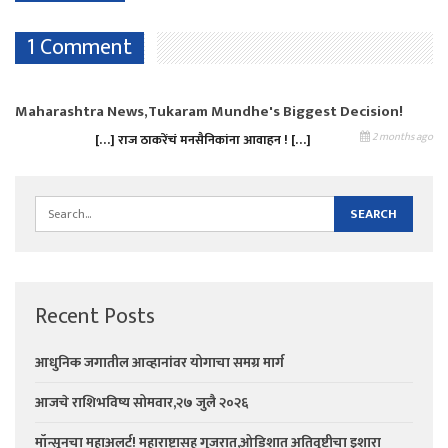
1 Comment
Maharashtra News,Tukaram Mundhe's Biggest Decision!
2 months ago
[…] राज ठाकरेंचं मनसैनिकांना आवाहन ! […]
Recent Posts
आधुनिक जगातील आव्हानांवर योगाचा समग्र मार्ग
आजचे राशिभविष्य सोमवार,२७ जुलै २०२६
मॉन्सूनचा महाअलर्ट! महाराष्ट्रासह गुजरात,ओडिशात अतिवृष्टीचा इशारा