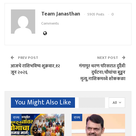
Team Janasthan
5905 Posts
0
Comments
PREV POST
NEXT POST
आजचे राशिभविष्य शुक्रवार,१२
गंगापूर धरण परिसरात दुर्दैवी
जून २०२६
दुर्घटना;चौघांचा बुडून
मृत्यू,नाशिकमध्ये शोककळा
You Might Also Like
All
राज्य
राज्य