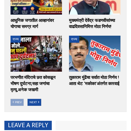
आधुनिक जगातील आव्हानांवर
मुख्यमंत्री देवेंद्र फडणवीसांच्या
योगाचा समग्र मार्ग
वाढदिवसानिमित्त मोठा निर्णय!
राज्य
राज्य
परभणीत मंदिराचे छत कोसळून
तुकाराम मुंढेंचा सर्वात मोठा निर्णय !
भीषण दुर्घटना;सहा जणांचा
आता थेट ‘मकोका’अंतर्गत कारवाई
मृत्यू,अनेक जखमी
PREV
NEXT
LEAVE A REPLY