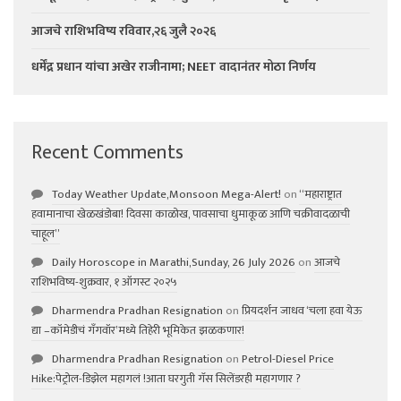
आजचे राशिभविष्य रविवार,२६ जुलै २०२६
धर्मेंद्र प्रधान यांचा अखेर राजीनामा; NEET वादानंतर मोठा निर्णय
Recent Comments
Today Weather Update,Monsoon Mega-Alert!
on
“महाराष्ट्रात
हवामानाचा खेळखंडोबा! दिवसा काळोख, पावसाचा धुमाकूळ आणि चक्रीवादळाची
चाहूल”
Daily Horoscope in Marathi,Sunday, 26 July 2026
on
आजचे
राशिभविष्य-शुक्रवार, १ ऑगस्ट २०२५
Dharmendra Pradhan Resignation
on
प्रियदर्शन जाधव ‘चला हवा येऊ
द्या –कॉमेडीचं गॅंगवॉर’मध्ये तिहेरी भूमिकेत झळकणार!
Dharmendra Pradhan Resignation
on
Petrol-Diesel Price
Hike:पेट्रोल-डिझेल महागलं !आता घरगुती गॅस सिलेंडरही महागणार ?