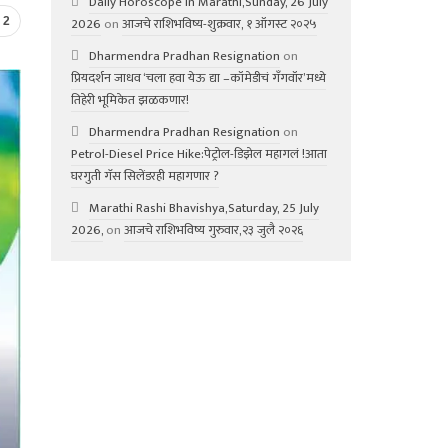
Daily Horoscope in Marathi,Sunday, 26 July
2026
on
आजचे राशिभविष्य-शुक्रवार, १ ऑगस्ट २०२५
2
Dharmendra Pradhan Resignation
on
प्रियदर्शन जाधव ‘चला हवा येऊ द्या –कॉमेडीचं गॅंगवॉर’मध्ये
तिहेरी भूमिकेत झळकणार!
Dharmendra Pradhan Resignation
on
Petrol-Diesel Price Hike:पेट्रोल-डिझेल महागलं !आता
घरगुती गॅस सिलेंडरही महागणार ?
Marathi Rashi Bhavishya,Saturday, 25 July
2026,
on
आजचे राशिभविष्य गुरुवार,२३ जुलै २०२६