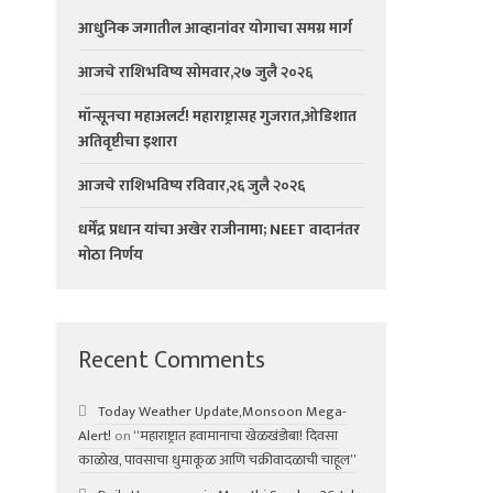
आधुनिक जगातील आव्हानांवर योगाचा समग्र मार्ग
आजचे राशिभविष्य सोमवार,२७ जुलै २०२६
मॉन्सूनचा महाअलर्ट! महाराष्ट्रासह गुजरात,ओडिशात
अतिवृष्टीचा इशारा
आजचे राशिभविष्य रविवार,२६ जुलै २०२६
धर्मेंद्र प्रधान यांचा अखेर राजीनामा; NEET वादानंतर
मोठा निर्णय
Recent Comments
Today Weather Update,Monsoon Mega-
Alert!
on
“महाराष्ट्रात हवामानाचा खेळखंडोबा! दिवसा
काळोख, पावसाचा धुमाकूळ आणि चक्रीवादळाची चाहूल”