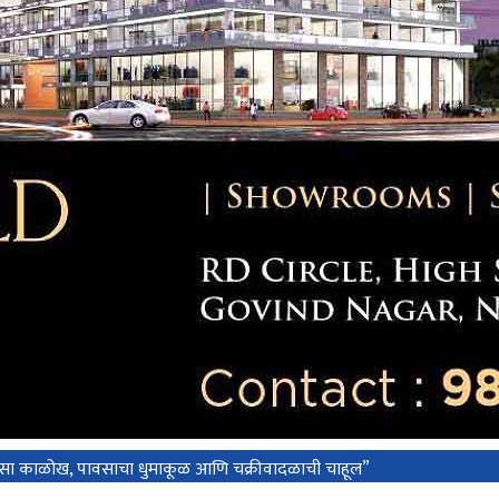
 दिवसा काळोख, पावसाचा धुमाकूळ आणि चक्रीवादळाची चाहूल”