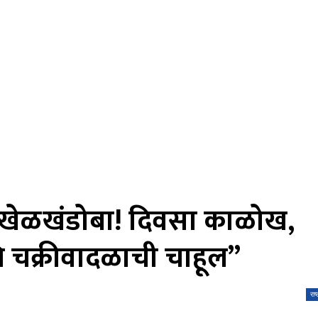
चा खेळखंडोबा! दिवसा काळोख,
 चक्रीवादळाची चाहूल”
राष