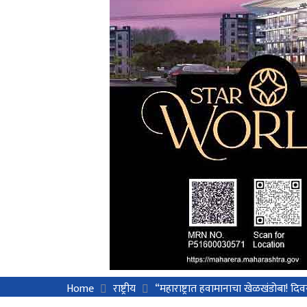
Home
राष्ट्रीय
“महाराष्ट्रात हवामानाचा खेळखंडोबा!