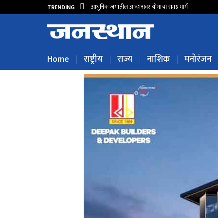
आधुनिक जगातील आव्हानांवर योगाचा समग्र मार्ग
TRENDING
Home
राष्ट्रीय
राज्य
नाशिक
मनोरंजन