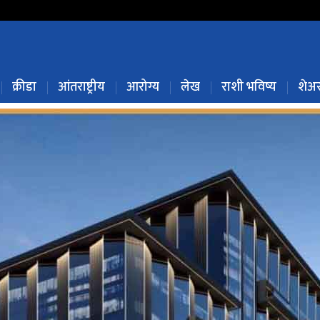
क्रीडा
आंतराष्ट्रीय
आरोग्य
लेख
राशी भविष्य
शेअर