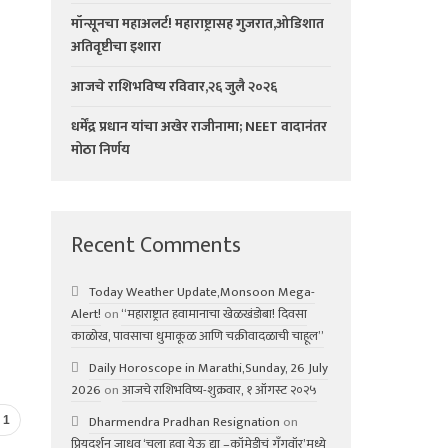
मॉन्सूनचा महाअलर्ट! महाराष्ट्रासह गुजरात,ओडिशात
अतिवृष्टीचा इशारा
आजचे राशिभविष्य रविवार,२६ जुलै २०२६
धर्मेंद्र प्रधान यांचा अखेर राजीनामा; NEET वादानंतर
मोठा निर्णय
Recent Comments
Today Weather Update,Monsoon Mega-
Alert!
on
“महाराष्ट्रात हवामानाचा खेळखंडोबा! दिवसा
काळोख, पावसाचा धुमाकूळ आणि चक्रीवादळाची चाहूल”
Daily Horoscope in Marathi,Sunday, 26 July
2026
on
आजचे राशिभविष्य-शुक्रवार, १ ऑगस्ट २०२५
Dharmendra Pradhan Resignation
on
1
प्रियदर्शन जाधव ‘चला हवा येऊ द्या –कॉमेडीचं गॅंगवॉर’मध्ये