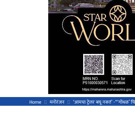
Home
मनोरंजन
‘आमचा ट्रेलर बघू नका!’ -“‘गोंधळ’ चि