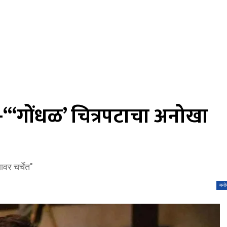
 -“‘गोंधळ’ चित्रपटाचा अनोखा
वर चर्चेत"
मनो