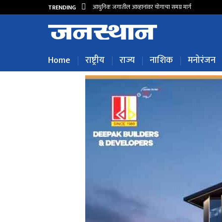
आधुनिक जगातील आव्हानांवर योगाचा समग्र मार्ग
TRENDING
Home
राष्ट्रीय
राज्य
नाशिक
मनोरंजन