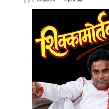
On
Jun 15, 2026
By
Team Janasthan