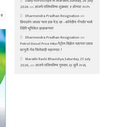
Daily Horoscope in Marathi,Sunday, 26 July
2026
on
आजचे राशिभविष्य-शुक्रवार, १ ऑगस्ट २०२५
Dharmendra Pradhan Resignation
on
0
प्रियदर्शन जाधव ‘चला हवा येऊ द्या –कॉमेडीचं गॅंगवॉर’मध्ये
तिहेरी भूमिकेत झळकणार!
Dharmendra Pradhan Resignation
on
Petrol-Diesel Price Hike:पेट्रोल-डिझेल महागलं !आता
घरगुती गॅस सिलेंडरही महागणार ?
Marathi Rashi Bhavishya,Saturday, 25 July
2026,
on
आजचे राशिभविष्य गुरुवार,२३ जुलै २०२६