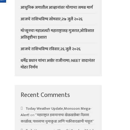
आधुनिक जगातील आव्हानांवर योगाचा समग्र मार्ग
आजचे राशिभविष्य सोमवार,२७ जुलै २०२६
मॉन्सूनचा महाअलर्ट! महाराष्ट्रासह गुजरात,ओडिशात
अतिवृष्टीचा इशारा
आजचे राशिभविष्य रविवार,२६ जुलै २०२६
धर्मेंद्र प्रधान यांचा अखेर राजीनामा; NEET वादानंतर
मोठा निर्णय
Recent Comments
Today Weather Update,Monsoon Mega-
Alert!
on
“महाराष्ट्रात हवामानाचा खेळखंडोबा! दिवसा
काळोख, पावसाचा धुमाकूळ आणि चक्रीवादळाची चाहूल”