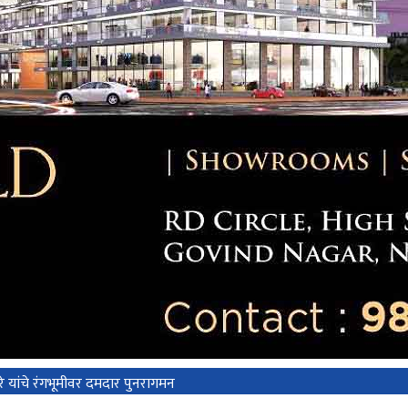
े यांचे रंगभूमीवर दमदार पुनरागमन