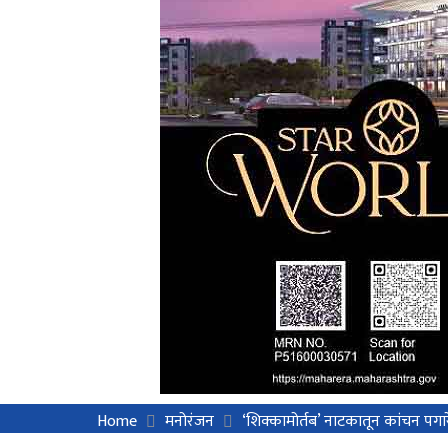
Home
मनोरंजन
‘शिक्कामोर्तब’ नाटकातून कांचन पगार