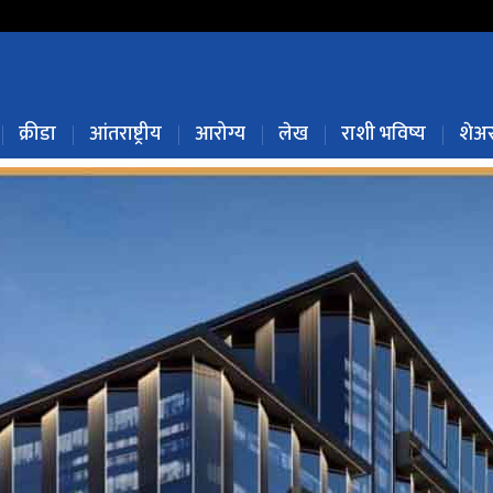
क्रीडा
आंतराष्ट्रीय
आरोग्य
लेख
राशी भविष्य
शेअर