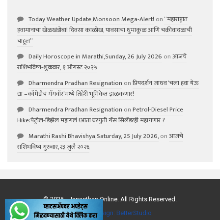
Today Weather Update,Monsoon Mega-Alert!
on
“महाराष्ट्रात
हवामानाचा खेळखंडोबा! दिवसा काळोख, पावसाचा धुमाकूळ आणि चक्रीवादळाची
चाहूल”
Daily Horoscope in Marathi,Sunday, 26 July 2026
on
आजचे
राशिभविष्य-शुक्रवार, १ ऑगस्ट २०२५
Dharmendra Pradhan Resignation
on
प्रियदर्शन जाधव ‘चला हवा येऊ
द्या –कॉमेडीचं गॅंगवॉर’मध्ये तिहेरी भूमिकेत झळकणार!
Dharmendra Pradhan Resignation
on
Petrol-Diesel Price
Hike:पेट्रोल-डिझेल महागलं !आता घरगुती गॅस सिलेंडरही महागणार ?
Marathi Rashi Bhavishya,Saturday, 25 July 2026,
on
आजचे
राशिभविष्य गुरुवार,२३ जुलै २०२६
© 2026 - Janasthan Online. All Rights Reserved.
Website Design:
BetterStudio