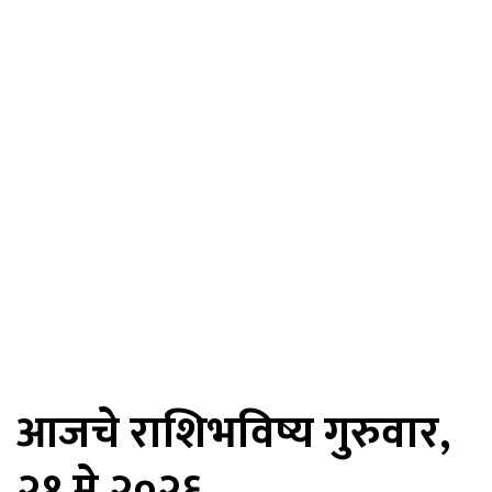
आजचे राशिभविष्य गुरुवार,
२१ मे २०२६