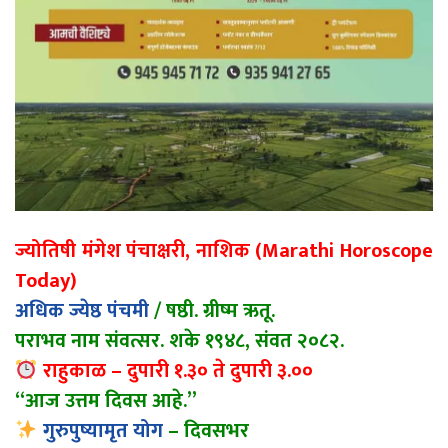
ज्योतिषी मंगेश पंचाक्षरी, नाशिक (Marathi Horoscope
Today)
अधिक ज्येष्ठ पंचमी
/ षष्ठी. ग्रीष्म ऋतू.
पराभव नाम संवत्सर. शके १९४८, संवत २०८२.
राहुकाळ – दुपारी १.३० ते दुपारी ३.००
“आज उत्तम दिवस आहे.”
गुरुपुष्यामृत योग
– दिवसभर