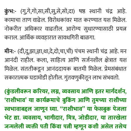
कुंभ:-
(गु,गे,गो,सा,सी,सु,से,सो,दा) षष्ठ स्थानी चंद्र आहे.
कामाचा ताण वाढेल. विरोधकांवर मात करण्यात यश मिळेल.
नोकरीत अधिकार वाढतील. आरोग्य सुधारण्यासाठी प्रयत्न
कराल. आर्थिक व्यवहारात सावधगिरी बाळगा.
मीन:-
(दी,दू,झा,ज्ञा,था,दे,दो,चा,ची) पंचम स्थानी चंद्र आहे. मन
आनंदी राहील. कला, साहित्य आणि सर्जनशील क्षेत्रात यश
मिळेल. संततीकडून आनंददायक बातमी मिळेल. प्रेमसंबंधात
सकारात्मक घडामोडी होतील. गुंतवणुकीतून लाभ संभवतो.
(कुंडलीवरून करियर, लग्न, व्यवसाय आणि इतर मार्गदर्शन,
‘राशीभाव’ या कार्यक्रमाचे बुकिंग आणि तुमच्या राशीच्या
स्वभावाबद्दल जाणून घ्या. “राशीभाव” या फेसबुक पेजला
भेट द्या. व्यवसाय, भागीदार, मित्र, जोडीदार, या तारखेला
जन्मलेली व्यक्ती पती किंवा पत्नी म्हणून कशी असेल तसेच