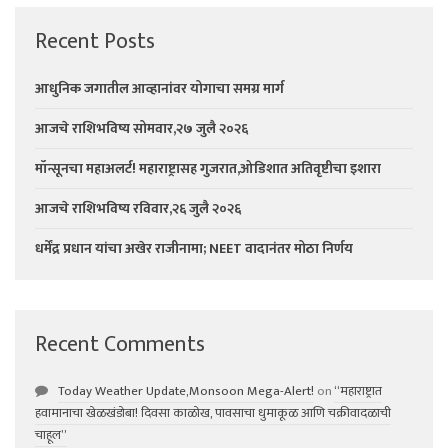
Recent Posts
आधुनिक जगातील आव्हानांवर योगाचा समग्र मार्ग
आजचे राशिभविष्य सोमवार,२७ जुलै २०२६
मॉन्सूनचा महाअलर्ट! महाराष्ट्रासह गुजरात,ओडिशात अतिवृष्टीचा इशारा
आजचे राशिभविष्य रविवार,२६ जुलै २०२६
धर्मेंद्र प्रधान यांचा अखेर राजीनामा; NEET वादानंतर मोठा निर्णय
Recent Comments
Today Weather Update,Monsoon Mega-Alert!
on
“महाराष्ट्रात
हवामानाचा खेळखंडोबा! दिवसा काळोख, पावसाचा धुमाकूळ आणि चक्रीवादळाची
चाहूल”