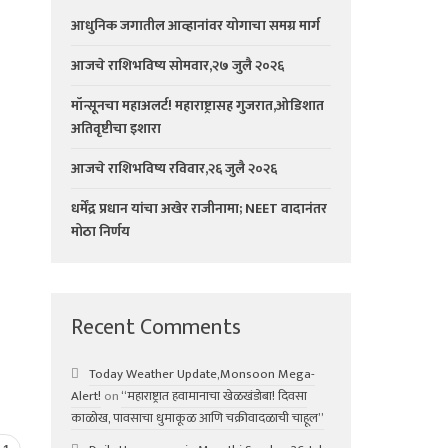
आधुनिक जगातील आव्हानांवर योगाचा समग्र मार्ग
आजचे राशिभविष्य सोमवार,२७ जुलै २०२६
मॉन्सूनचा महाअलर्ट! महाराष्ट्रासह गुजरात,ओडिशात
अतिवृष्टीचा इशारा
आजचे राशिभविष्य रविवार,२६ जुलै २०२६
धर्मेंद्र प्रधान यांचा अखेर राजीनामा; NEET वादानंतर
मोठा निर्णय
Recent Comments
Today Weather Update,Monsoon Mega-
Alert!
on
“महाराष्ट्रात हवामानाचा खेळखंडोबा! दिवसा
काळोख, पावसाचा धुमाकूळ आणि चक्रीवादळाची चाहूल”