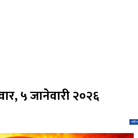
ार, ५ जानेवारी २०२६
राशी भ