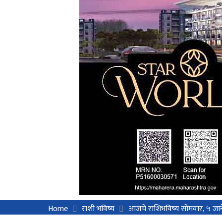
Home
राशी भविष्य
आजचे राशिभविष्य सोमवार, ५ जान