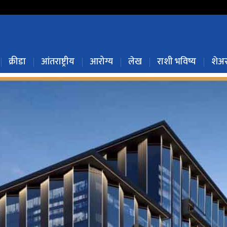
क्रीडा
आंतराष्ट्रीय
आरोग्य
लेख
राशी भविष्य
शेअर