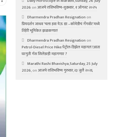
Daily Horoscope in Marathi,Sunday, 26 July
1
2026
on
आजचे राशिभविष्य-शुक्रवार, १ ऑगस्ट २०२५
Dharmendra Pradhan Resignation
on
प्रियदर्शन जाधव ‘चला हवा येऊ द्या –कॉमेडीचं गॅंगवॉर’मध्ये
तिहेरी भूमिकेत झळकणार!
Dharmendra Pradhan Resignation
on
Petrol-Diesel Price Hike:पेट्रोल-डिझेल महागलं !आता
घरगुती गॅस सिलेंडरही महागणार ?
Marathi Rashi Bhavishya,Saturday, 25 July
2026,
on
आजचे राशिभविष्य गुरुवार,२३ जुलै २०२६