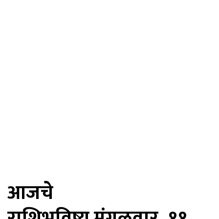
आजचे
राशिभविष्य मंगळवार, ११