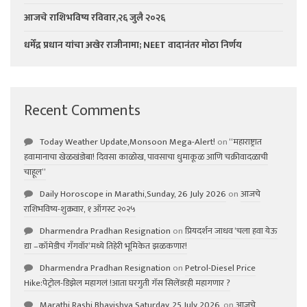
आजचे राशिभविष्य रविवार,२६ जुलै २०२६
धर्मेंद्र प्रधान यांचा अखेर राजीनामा; NEET वादानंतर मोठा निर्णय
Recent Comments
Today Weather Update,Monsoon Mega-Alert!
on
“महाराष्ट्रात
हवामानाचा खेळखंडोबा! दिवसा काळोख, पावसाचा धुमाकूळ आणि चक्रीवादळाची
चाहूल”
Daily Horoscope in Marathi,Sunday, 26 July 2026
on
आजचे
राशिभविष्य-शुक्रवार, १ ऑगस्ट २०२५
Dharmendra Pradhan Resignation
on
प्रियदर्शन जाधव ‘चला हवा येऊ
द्या –कॉमेडीचं गॅंगवॉर’मध्ये तिहेरी भूमिकेत झळकणार!
Dharmendra Pradhan Resignation
on
Petrol-Diesel Price
Hike:पेट्रोल-डिझेल महागलं !आता घरगुती गॅस सिलेंडरही महागणार ?
Marathi Rashi Bhavishya,Saturday, 25 July 2026,
on
आजचे