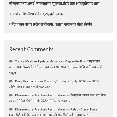
मॉन्सूनचा महाअलर्ट! महाराष्ट्रासह गुजरात,ओडिशात अतिवृष्टीचा इशारा
आजचे राशिभविष्य रविवार,२६ जुलै २०२६
धर्मेंद्र प्रधान यांचा अखेर राजीनामा; NEET वादानंतर मोठा निर्णय
Recent Comments
Today Weather Update,Monsoon Mega-Alert!
on
“महाराष्ट्रात
हवामानाचा खेळखंडोबा! दिवसा काळोख, पावसाचा धुमाकूळ आणि चक्रीवादळाची
चाहूल”
Daily Horoscope in Marathi,Sunday, 26 July 2026
on
आजचे
राशिभविष्य-शुक्रवार, १ ऑगस्ट २०२५
Dharmendra Pradhan Resignation
on
प्रियदर्शन जाधव ‘चला हवा येऊ
द्या –कॉमेडीचं गॅंगवॉर’मध्ये तिहेरी भूमिकेत झळकणार!
Dharmendra Pradhan Resignation
on
Petrol-Diesel Price
Hike:पेट्रोल-डिझेल महागलं !आता घरगुती गॅस सिलेंडरही महागणार ?