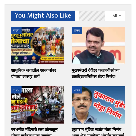
You Might Also Like
All
राज्य
राज्य
आधुनिक जगातील आव्हानांवर
मुख्यमंत्री देवेंद्र फडणवीसांच्या
योगाचा समग्र मार्ग
वाढदिवसानिमित्त मोठा निर्णय!
राज्य
राज्य
परभणीत मंदिराचे छत कोसळून
तुकाराम मुंढेंचा सर्वात मोठा निर्णय !
भीषण दुर्घटना;सहा जणांचा
आता थेट ‘मकोका’अंतर्गत कारवाई