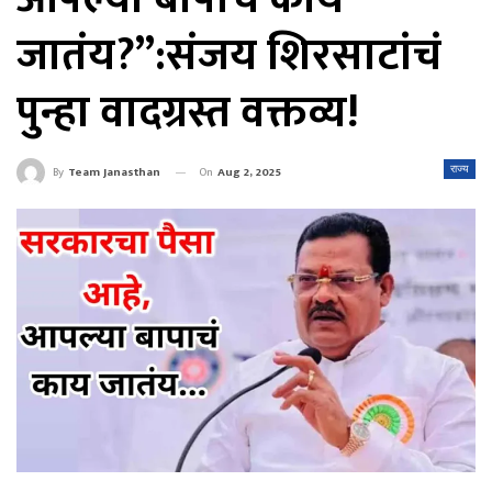
जातंय?”:संजय शिरसाटांचं
पुन्हा वादग्रस्त वक्तव्य!
On
Aug 2, 2025
राज्य
By
Team Janasthan