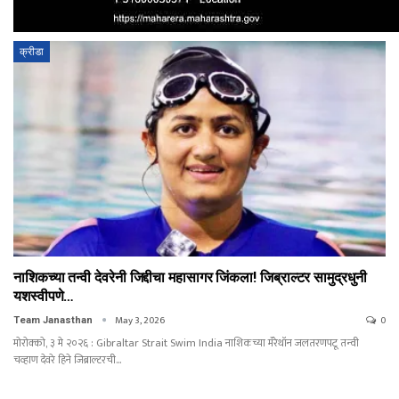
क्रीडा
नाशिकच्या तन्वी देवरेनी जिद्दीचा महासागर जिंकला! जिब्राल्टर सामुद्रधुनी
यशस्वीपणे…
May 3, 2026
0
Team Janasthan
मोरोक्को, ३ मे २०२६ : Gibraltar Strait Swim India नाशिकच्या मॅरेथॉन जलतरणपटू तन्वी
चव्हाण देवरे हिने जिब्राल्टरची…