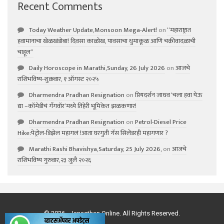
Recent Comments
Today Weather Update,Monsoon Mega-Alert!
on
“महाराष्ट्रात
हवामानाचा खेळखंडोबा! दिवसा काळोख, पावसाचा धुमाकूळ आणि चक्रीवादळाची
चाहूल”
Daily Horoscope in Marathi,Sunday, 26 July 2026
on
आजचे
राशिभविष्य-शुक्रवार, १ ऑगस्ट २०२५
Dharmendra Pradhan Resignation
on
प्रियदर्शन जाधव ‘चला हवा येऊ
द्या –कॉमेडीचं गॅंगवॉर’मध्ये तिहेरी भूमिकेत झळकणार!
Dharmendra Pradhan Resignation
on
Petrol-Diesel Price
Hike:पेट्रोल-डिझेल महागलं !आता घरगुती गॅस सिलेंडरही महागणार ?
Marathi Rashi Bhavishya,Saturday, 25 July 2026,
on
आजचे
राशिभविष्य गुरुवार,२३ जुलै २०२६
© 2026 - Janasthan Online. All Rights Reserved.