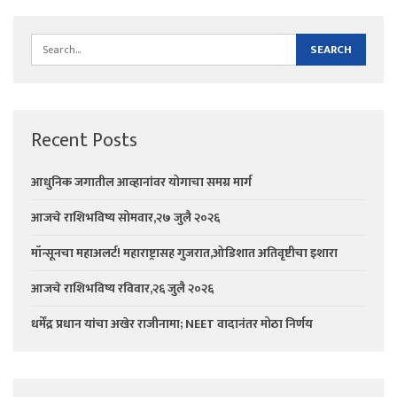
Recent Posts
आधुनिक जगातील आव्हानांवर योगाचा समग्र मार्ग
आजचे राशिभविष्य सोमवार,२७ जुलै २०२६
मॉन्सूनचा महाअलर्ट! महाराष्ट्रासह गुजरात,ओडिशात अतिवृष्टीचा इशारा
आजचे राशिभविष्य रविवार,२६ जुलै २०२६
धर्मेंद्र प्रधान यांचा अखेर राजीनामा; NEET वादानंतर मोठा निर्णय