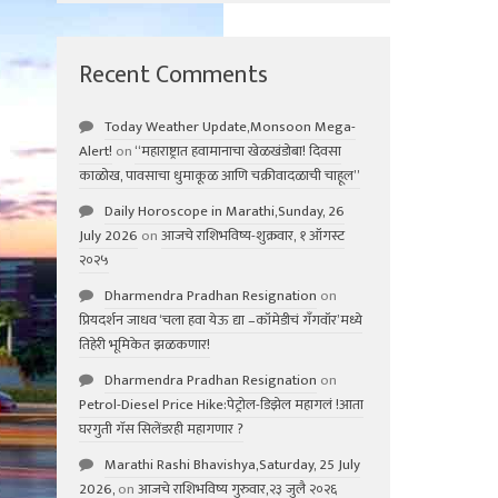
Recent Comments
Today Weather Update,Monsoon Mega-
Alert!
on
“महाराष्ट्रात हवामानाचा खेळखंडोबा! दिवसा
काळोख, पावसाचा धुमाकूळ आणि चक्रीवादळाची चाहूल”
Daily Horoscope in Marathi,Sunday, 26
July 2026
on
आजचे राशिभविष्य-शुक्रवार, १ ऑगस्ट
२०२५
Dharmendra Pradhan Resignation
on
प्रियदर्शन जाधव ‘चला हवा येऊ द्या –कॉमेडीचं गॅंगवॉर’मध्ये
तिहेरी भूमिकेत झळकणार!
Dharmendra Pradhan Resignation
on
Petrol-Diesel Price Hike:पेट्रोल-डिझेल महागलं !आता
घरगुती गॅस सिलेंडरही महागणार ?
Marathi Rashi Bhavishya,Saturday, 25 July
2026,
on
आजचे राशिभविष्य गुरुवार,२३ जुलै २०२६