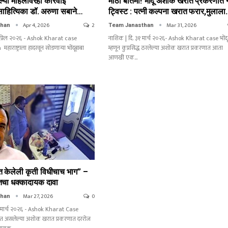
ेलेल्या महिलांवरही कारवाई
मोठी बातमी! भोंदू अशोक खरात प्रकरणात 
ठ साहित्यिका डॉ. अरुणा सबाने…
ट्विस्ट : पत्नी कल्पना खरात फरार,मुलाल
Apr 4, 2026
2
Mar 31, 2026
than
Team Janasthan
 एप्रिल २०२६ - Ashok Kharat case
नाशिक | दि. ३१ मार्च २०२६- Ashok Kharat case भोंदू
राष्ट्राला हादरवून सोडणाऱ्या भोंदूबाबा
म्हणून कुप्रसिद्ध ठरलेल्या अशोक खरात प्रकरणात आता
आणखी एक…
त केलेली कृती विधीचाच भाग” –
चा धक्कादायक दावा
Mar 27, 2026
0
than
७ मार्च २०२६ - Ashok Kharat Case
जत असलेल्या अशोक खरात प्रकरणात दररोज