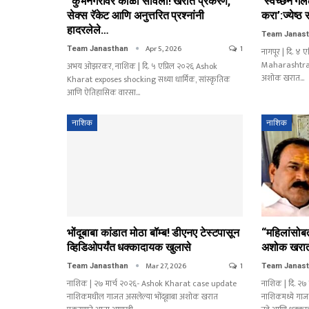
“कुंभनगरीवर काळी सावली! खरात प्रकरण,
‘स्वेच्छेने ग
सेक्स रॅकेट आणि अनुत्तरित प्रश्नांनी
करा’:ज्येष्
हादरलेले…
Team Janas
Apr 5, 2026
1
Team Janasthan
नागपूर | दि. ४
Maharashtra महा
अभय ओझरकर, नाशिक | दि. ५ एप्रिल २०२६ Ashok
अशोक खरात…
Kharat exposes shocking सध्या धार्मिक, सांस्कृतिक
आणि ऐतिहासिक वारसा…
नाशिक
नाशिक
भोंदूबाबा कांडात मोठा बॉम्ब! डीएनए टेस्टपासून
“महिलांसोब
व्हिडिओपर्यंत धक्कादायक खुलासे
अशोक खरात
Mar 27, 2026
1
Team Janasthan
Team Janas
नाशिक | २७ मार्च २०२६- Ashok Kharat case update
नाशिक | दि. २
नाशिकमधील गाजत असलेल्या भोंदूबाबा अशोक खरात
नाशिकमध्ये गा