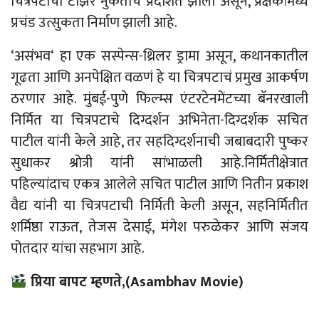
चित्रपटाचा टीझर नुकताच प्रदर्शित झाला असून, प्रेक्षकांमध्ये
प्रचंड उत्सुकता निर्माण झाली
आहे
.
‘
असंभव
‘
हा
एक
सस्पेन्स-थ्रिलर
ड्रामा
असून, कथानकातील
गूढता आणि अनपेक्षित वळणं हे या चित्रपटाचं प्रमुख आकर्षण
ठरणार आहे. मुंबई-पुणे फिल्म्स एंटरटेनमेंटच्या बॅनरखाली
निर्मित या
चित्रपटाचे
दिग्दर्शन अभिनेता-दिग्दर्शक सचित
पाटील
यांनी
केले
आहे
,
तर
सहदिग्दर्शनाची जबाबदारी पुष्कर
सुधाकर श्रोत्री यांनी सांभाळली आहे.निर्मितीक्षेत्रात
पहिल्यांदाच एकत्र आलेले सचित पाटील आणि नितीन प्रकाश
वैद्य यांनी या चित्रपटाची निर्मिती केली असून, सहनिर्मितीत
शर्मिष्ठा राऊत, तेजस देसाई, मंगेश परुळेकर आणि संजय
पोतदार यांचा सहभाग आहे.
प्रिया
बापट म्हणते,(
Asambhav
Movie)