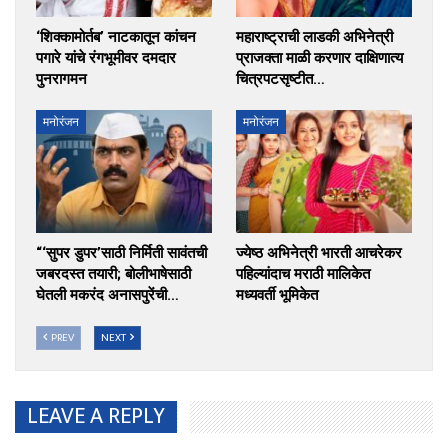
‘शिक्कामोर्तब’ नाटकातून कांचन
महाराष्ट्राची लाडकी अभिनेत्री
पगारे यांचे रंगभूमीवर दमदार
प्राजक्ता माळी करणार दाक्षिणात्य
पुनरागमन
चित्रपटसृष्टीत…
मनोरंजन
मनोरंजन
“‘सुपर डुपर’साठी निर्मिती सावंतची
ज्येष्ठ अभिनेत्री भारती आचरेकर
जबरदस्त तयारी; बोलीभाषेसाठी
पहिल्यांदाच मराठी मालिकेत
घेतली मकरंद अनासपुरेंची…
मध्यवर्ती भूमिकेत
PREV
NEXT
LEAVE A REPLY