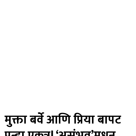
मुक्ता बर्वे आणि प्रिया बापट
पुन्हा एकत्र! ‘असंभव’मधून