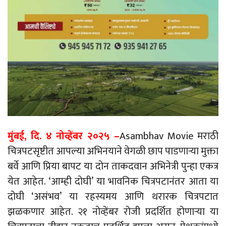
मुंबई, दि. ४ नोव्हेंबर २०२५
–
Asambhav
Movie
मराठी
चित्रपटसृष्टीत
आपल्या
अभिनयाने
वेगळी
छाप पाडणाऱ्या मुक्ता
बर्वे आणि प्रिया बापट या दोन ताकदवान अभिनेत्री पुन्हा एकत्र
येत आहेत. ‘आम्ही दोघी’ या भावनिक चित्रपटानंतर आता या
दोघी ‘असंभव’ या रहस्यमय आणि थरारक चित्रपटात
झळकणार आहेत. २१ नोव्हेंबर रोजी प्रदर्शित होणाऱ्या या