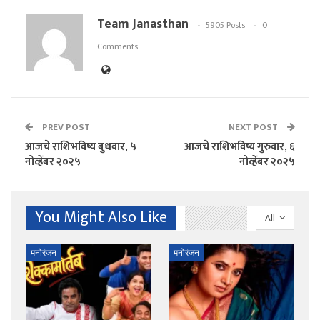
Team Janasthan
5905 Posts
0
Comments
PREV POST
NEXT POST
आजचे राशिभविष्य बुधवार, ५
आजचे राशिभविष्य गुरुवार, ६
नोव्हेंबर २०२५
नोव्हेंबर २०२५
You Might Also Like
All
मनोरंजन
मनोरंजन