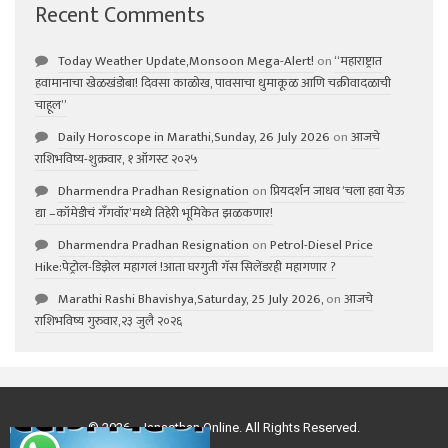
Recent Comments
Today Weather Update,Monsoon Mega-Alert!
on
“महाराष्ट्रात
हवामानाचा खेळखंडोबा! दिवसा काळोख, पावसाचा धुमाकूळ आणि चक्रीवादळाची
चाहूल”
Daily Horoscope in Marathi,Sunday, 26 July 2026
on
आजचे
राशिभविष्य-शुक्रवार, १ ऑगस्ट २०२५
Dharmendra Pradhan Resignation
on
प्रियदर्शन जाधव ‘चला हवा येऊ
द्या –कॉमेडीचं गॅंगवॉर’मध्ये तिहेरी भूमिकेत झळकणार!
Dharmendra Pradhan Resignation
on
Petrol-Diesel Price
Hike:पेट्रोल-डिझेल महागलं !आता घरगुती गॅस सिलेंडरही महागणार ?
Marathi Rashi Bhavishya,Saturday, 25 July 2026,
on
आजचे
राशिभविष्य गुरुवार,२३ जुलै २०२६
© 2026 - Janasthan Online. All Rights Reserved.