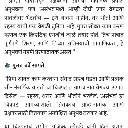
“‘आम्ही दोघी’मधून प्रेक्षकांनी आमचा भावनिक प्रवास
अनुभवला. पण ‘असंभव’मध्ये आम्ही दोघी एका वेगळ्या
पातळीवर भेटतोय
—
इथे भावना नाहीत, तर भीती आणि
रहस्य यांची एक वेगळी दुनिया आहे. मुक्ता सोबत काम करणं
म्हणजे एक क्रिएटिव्ह एनर्जीचं जाळं तयार होतं. तिचं पात्रात
पूर्णपणे शिरणं, आणि तिच्या अभिनयाची प्रामाणिकता, हे
अनुभवणं नेहमी प्रेरणादायक
असतं
.”
मुक्ता बर्वे सांगते,
“
प्रिया
सोबत काम करताना संवाद सहज
घडतो
आणि प्रत्येक
सीन नैसर्गिक वाटतो. या चित्रपटात आमचं नातं वेगळ्या रूपात
दिसेल
—
रहस्य, थरार आणि भीतीने भरलेलं. ‘असंभव’ हा
चित्रपट आमच्यासाठी तितकाच आव्हानात्मक आणि
प्रेक्षकांसाठी तितकाच अनपेक्षित अनुभव ठरणार आहे.”
या चित्रपटाचं संगीत अजिंक्य लोखंडे यांनी दिलं असून,