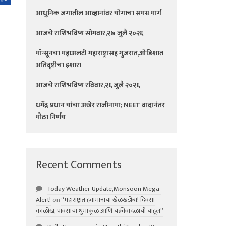
आधुनिक जगातील आव्हानांवर योगाचा समग्र मार्ग
आजचे राशिभविष्य सोमवार,२७ जुलै २०२६
मॉन्सूनचा महाअलर्ट! महाराष्ट्रासह गुजरात,ओडिशात
अतिवृष्टीचा इशारा
आजचे राशिभविष्य रविवार,२६ जुलै २०२६
धर्मेंद्र प्रधान यांचा अखेर राजीनामा; NEET वादानंतर
मोठा निर्णय
Recent Comments
Today Weather Update,Monsoon Mega-
Alert!
on
“महाराष्ट्रात हवामानाचा खेळखंडोबा! दिवसा
काळोख, पावसाचा धुमाकूळ आणि चक्रीवादळाची चाहूल”