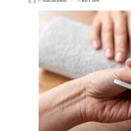
On
Mar 3, 2024
By
Team Janasthan