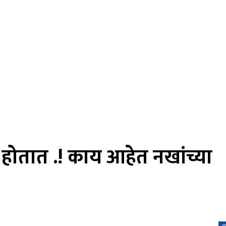
होतात .! काय आहेत नखांच्या
आर