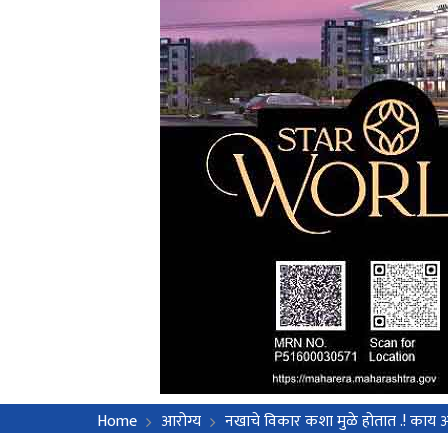
Home
आरोग्य
नखाचे विकार कशा मुळे होतात .! काय 