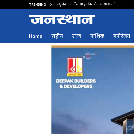
आधुनिक जगातील आव्हानांवर योगाचा समग्र मार्ग
TRENDING
Home
राष्ट्रीय
राज्य
नाशिक
मनोरंजन