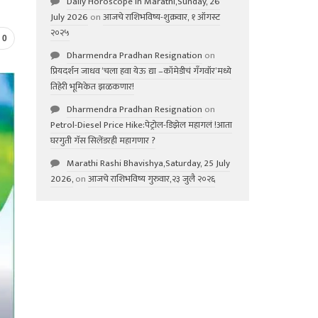
Daily Horoscope in Marathi,Sunday, 26
July 2026
on
आजचे राशिभविष्य-शुक्रवार, १ ऑगस्ट
२०२५
0
Dharmendra Pradhan Resignation
on
प्रियदर्शन जाधव ‘चला हवा येऊ द्या –कॉमेडीचं गॅंगवॉर’मध्ये
तिहेरी भूमिकेत झळकणार!
Dharmendra Pradhan Resignation
on
Petrol-Diesel Price Hike:पेट्रोल-डिझेल महागलं !आता
घरगुती गॅस सिलेंडरही महागणार ?
Marathi Rashi Bhavishya,Saturday, 25 July
2026,
on
आजचे राशिभविष्य गुरुवार,२३ जुलै २०२६