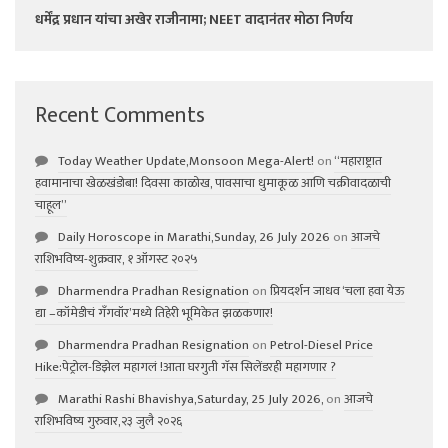
धर्मेंद्र प्रधान यांचा अखेर राजीनामा; NEET वादानंतर मोठा निर्णय
Recent Comments
Today Weather Update,Monsoon Mega-Alert!
on
“महाराष्ट्रात
हवामानाचा खेळखंडोबा! दिवसा काळोख, पावसाचा धुमाकूळ आणि चक्रीवादळाची
चाहूल”
Daily Horoscope in Marathi,Sunday, 26 July 2026
on
आजचे
राशिभविष्य-शुक्रवार, १ ऑगस्ट २०२५
Dharmendra Pradhan Resignation
on
प्रियदर्शन जाधव ‘चला हवा येऊ
द्या –कॉमेडीचं गॅंगवॉर’मध्ये तिहेरी भूमिकेत झळकणार!
Dharmendra Pradhan Resignation
on
Petrol-Diesel Price
Hike:पेट्रोल-डिझेल महागलं !आता घरगुती गॅस सिलेंडरही महागणार ?
Marathi Rashi Bhavishya,Saturday, 25 July 2026,
on
आजचे
राशिभविष्य गुरुवार,२३ जुलै २०२६