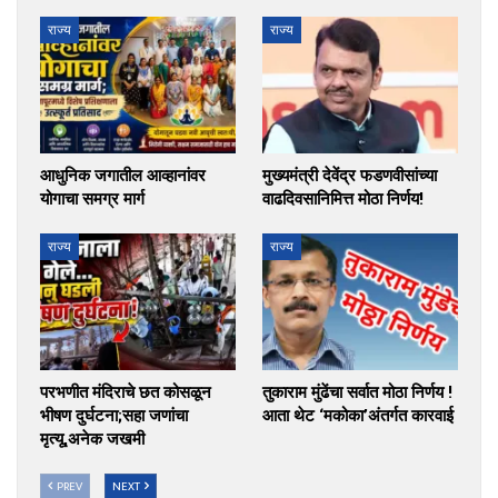
राज्य
राज्य
आधुनिक जगातील आव्हानांवर
मुख्यमंत्री देवेंद्र फडणवीसांच्या
योगाचा समग्र मार्ग
वाढदिवसानिमित्त मोठा निर्णय!
राज्य
राज्य
परभणीत मंदिराचे छत कोसळून
तुकाराम मुंढेंचा सर्वात मोठा निर्णय !
भीषण दुर्घटना;सहा जणांचा
आता थेट ‘मकोका’अंतर्गत कारवाई
मृत्यू,अनेक जखमी
PREV
NEXT