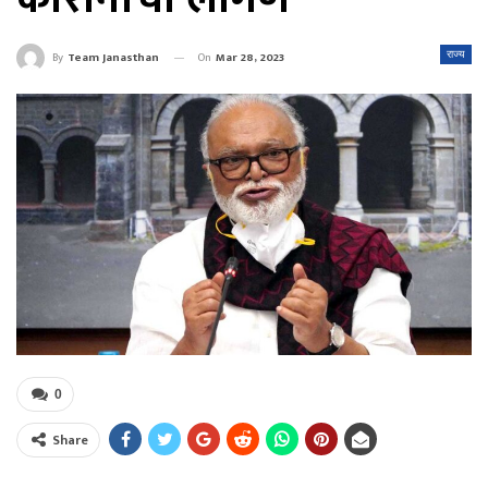
On
Mar 28, 2023
राज्य
By
Team Janasthan
0
Share