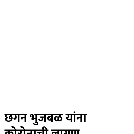
छगन भुजबळ यांना
कोरोनाची लागण