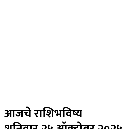
आजचे राशिभविष्य
शनिवार,२५ ऑक्टोबर २०२५