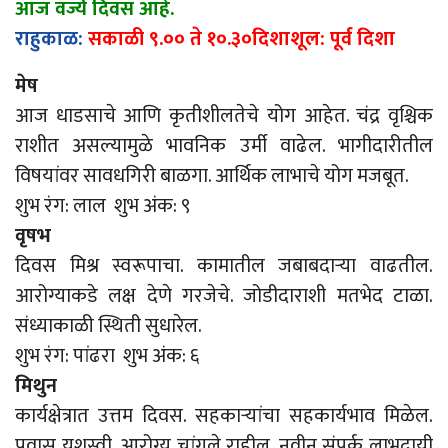
आज वर्ज्य दिवस आहे.
राहुकाळ:
सकाळी ९.०० ते १०.३०दिशाशूल: पूर्व दिशा
मेष
आज धाडसाचे आणि कृतीशीलतेचे योग आहेत. चंद्र वृश्चिक
राशीत असल्यामुळे भावनिक उर्मी वाढेल. भागीदारीतील
विषयांवर सावधगिरी बाळगा. आर्थिक लाभाचे योग मजबूत.
शुभ रंग: लाल शुभ अंक: ९
वृषभ
दिवस मिश्र स्वरूपाचा. कामातील जबाबदाऱ्या वाढतील.
आरोग्याकडे लक्ष देणे गरजेचे. जोडीदाराशी मतभेद टाळा.
संध्याकाळी स्थिती सुधारेल.
शुभ रंग: पांढरा शुभ अंक: ६
मिथुन
कार्यक्षेत्रात उत्तम दिवस. सहकाऱ्यांचा सहकार्यभाव मिळेल.
प्रवास यशस्वी. आरोग्य चांगले राहील. नवीन संपर्क लाभदायी