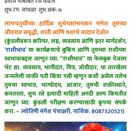
प्रवास याबाबत रस वाढेल.
शुभ रंग: जांभळा शुभ अंक: ७
लाभचतुर्थीच्या हार्दिक शुभेच्छा!भगवान गणेश तुमच्या
जीवनात समृद्धी, शांती आणि यशाचे वरदान देओत
(कुंडलीवरून करियर, लग्न, व्यवसाय आणि इतर मार्गदर्शन,
‘राशीभाव’
या कार्यक्रमाचे बुकिंग आणि तुमच्या राशीच्या
स्वभावाबद्दल जाणून घ्या. “राशीभाव” या फेसबुक पेजला
भेट द्या. व्यवसाय, भागीदार, मित्र, जोडीदार, या तारखेला
जन्मलेली व्यक्ती पती किंवा पत्नी म्हणून कशी असेल तसेच
तुमचा स्वभाव, भाग्योदय, आजार, तुमची शक्तीस्थाने,
कमतरता, शुभ रत्ने इत्यादी माहिती अगदी अल्प किमतीत
जाणून घ्या. कुंडली परीक्षण करण्यासाठी कृपया संपर्क
करा. –
ज्योतिषी मंगेश पंचाक्षरी, नाशिक. 8087520521
)