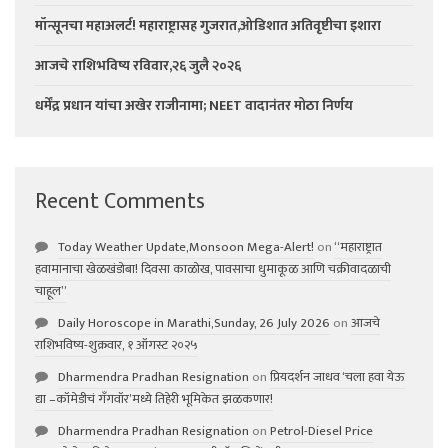
मॉन्सूनचा महाअलर्ट! महाराष्ट्रासह गुजरात,ओडिशात अतिवृष्टीचा इशारा
आजचे राशिभविष्य रविवार,२६ जुलै २०२६
धर्मेंद्र प्रधान यांचा अखेर राजीनामा; NEET वादानंतर मोठा निर्णय
Recent Comments
Today Weather Update,Monsoon Mega-Alert!
on
“महाराष्ट्रात
हवामानाचा खेळखंडोबा! दिवसा काळोख, पावसाचा धुमाकूळ आणि चक्रीवादळाची
चाहूल”
Daily Horoscope in Marathi,Sunday, 26 July 2026
on
आजचे
राशिभविष्य-शुक्रवार, १ ऑगस्ट २०२५
Dharmendra Pradhan Resignation
on
प्रियदर्शन जाधव ‘चला हवा येऊ
द्या –कॉमेडीचं गॅंगवॉर’मध्ये तिहेरी भूमिकेत झळकणार!
Dharmendra Pradhan Resignation
on
Petrol-Diesel Price