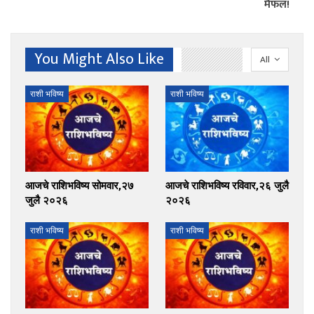
मैफल!
You Might Also Like
All
राशी भविष्य
राशी भविष्य
आजचे राशिभविष्य सोमवार,२७
आजचे राशिभविष्य रविवार,२६ जुलै
जुलै २०२६
२०२६
राशी भविष्य
राशी भविष्य