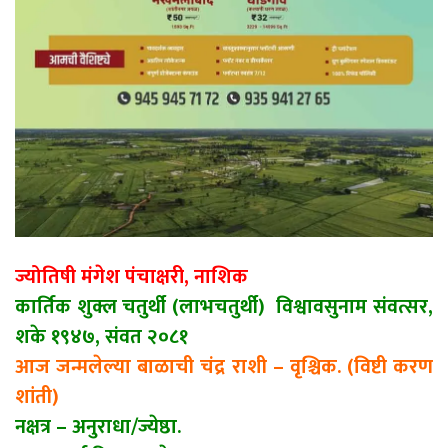
ज्योतिषी मंगेश पंचाक्षरी, नाशिक
कार्तिक शुक्ल चतुर्थी (लाभचतुर्थी) विश्वावसुनाम संवत्सर,
शके १९४७, संवत २०८१
आज जन्मलेल्या बाळाची चंद्र राशी – वृश्चिक. (विष्टी करण
शांती)
नक्षत्र – अनुराधा/ज्येष्ठा.