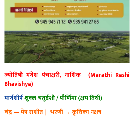
ज्योतिषी मंगेश पंचाक्षरी, नाशिक (Marathi Rashi
Bhavishya)
मार्गशीर्ष
शुक्ल चतुर्दशी / पौर्णिमा (क्षय तिथी)
चंद्र
—
मेष राशीत
|
भरणी
→
कृत्तिका नक्षत्र