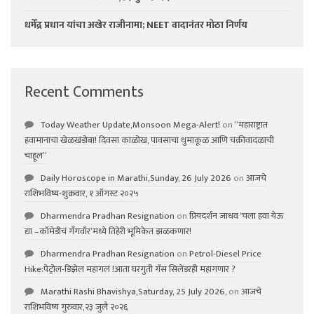
धर्मेंद्र प्रधान यांचा अखेर राजीनामा; NEET वादानंतर मोठा निर्णय
Recent Comments
Today Weather Update,Monsoon Mega-Alert!
on
“महाराष्ट्रात
हवामानाचा खेळखंडोबा! दिवसा काळोख, पावसाचा धुमाकूळ आणि चक्रीवादळाची
चाहूल”
Daily Horoscope in Marathi,Sunday, 26 July 2026
on
आजचे
राशिभविष्य-शुक्रवार, १ ऑगस्ट २०२५
Dharmendra Pradhan Resignation
on
प्रियदर्शन जाधव ‘चला हवा येऊ
द्या –कॉमेडीचं गॅंगवॉर’मध्ये तिहेरी भूमिकेत झळकणार!
Dharmendra Pradhan Resignation
on
Petrol-Diesel Price
Hike:पेट्रोल-डिझेल महागलं !आता घरगुती गॅस सिलेंडरही महागणार ?
Marathi Rashi Bhavishya,Saturday, 25 July 2026,
on
आजचे
राशिभविष्य गुरुवार,२३ जुलै २०२६