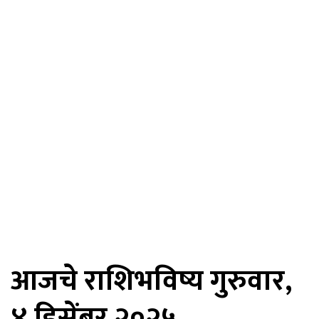
आजचे राशिभविष्य गुरुवार,
४ डिसेंबर २०२५