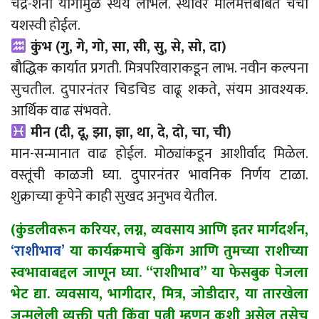
चंद्र-शनी योगामुळे स्थैर्य लाभेल. स्थावर मालमत्तेबाबत चर्चा
यशस्वी होईल.
कुंभ (गु, गे, गो, सा, सी, सु, से, सो, दा)
बौद्धिक कार्यात प्रगती. मित्रपरिवाराकडून लाभ. नवीन कल्पना
सुचतील. दुपारनंतर चिडचिड वाढू शकते, संयम आवश्यक.
आर्थिक वाढ संभवते.
मीन (दी, दू, झा, ज्ञा, था, दे, दो, चा, ची)
मान-सन्मानात वाढ होईल. मोठ्यांकडून आशीर्वाद मिळेल.
वस्तूंची काळजी घ्या. दुपारनंतर भावनिक निर्णय टाळा.
शुक्राच्या कृपेने काही सुखद अनुभव येतील.
(कुंडलीवरून करियर, लग्न, व्यवसाय आणि इतर मार्गदर्शन,
‘राशीभाव’
या कार्यक्रमाचे बुकिंग आणि तुमच्या राशीच्या
स्वभावाबद्दल जाणून घ्या. “राशीभाव” या फेसबुक पेजला
भेट द्या. व्यवसाय, भागीदार, मित्र, जोडीदार, या तारखेला
जन्मलेली व्यक्ती पती किंवा पत्नी म्हणून कशी असेल तसेच