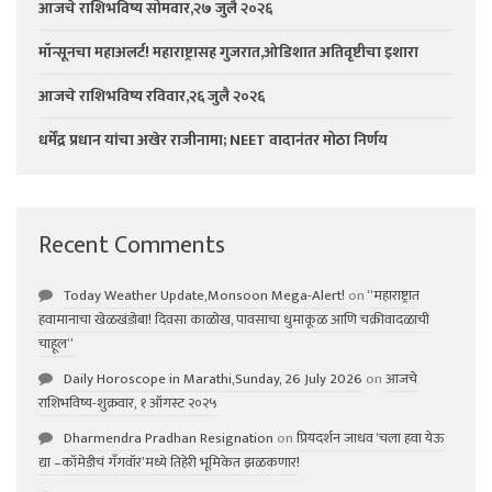
आजचे राशिभविष्य सोमवार,२७ जुलै २०२६
मॉन्सूनचा महाअलर्ट! महाराष्ट्रासह गुजरात,ओडिशात अतिवृष्टीचा इशारा
आजचे राशिभविष्य रविवार,२६ जुलै २०२६
धर्मेंद्र प्रधान यांचा अखेर राजीनामा; NEET वादानंतर मोठा निर्णय
Recent Comments
Today Weather Update,Monsoon Mega-Alert!
on
“महाराष्ट्रात
हवामानाचा खेळखंडोबा! दिवसा काळोख, पावसाचा धुमाकूळ आणि चक्रीवादळाची
चाहूल”
Daily Horoscope in Marathi,Sunday, 26 July 2026
on
आजचे
राशिभविष्य-शुक्रवार, १ ऑगस्ट २०२५
Dharmendra Pradhan Resignation
on
प्रियदर्शन जाधव ‘चला हवा येऊ
द्या –कॉमेडीचं गॅंगवॉर’मध्ये तिहेरी भूमिकेत झळकणार!