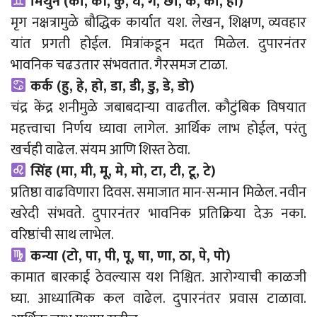
मिथुन (का, की, कु, घ, गं, छा, के, को, हा)
मृग नक्षत्रामुळे बौद्धिक कार्यात यश. लेखन, शिक्षण, व्यवहार
यांत प्रगती होईल. मित्रांकडून मदत मिळेल. दुपारनंतर
भावनिक चढउतार संभवतात. गैरसमज टाळा.
कर्क (हु, हे, हो, डा, डी, डु, डे, डो)
चंद्र केंद्र शनीमुळे जबाबदाऱ्या वाढतील. कौटुंबिक विषयात
महत्त्वाचा निर्णय घ्यावा लागेल. आर्थिक लाभ होईल, परंतु
खर्चही वाढेल. संयम आणि शिस्त ठेवा.
सिंह (मा, मी, मू, मे, मो, टा, टी, टू, टे)
प्रतिष्ठा वाढविणारा दिवस. समाजात मान-सन्मान मिळेल. नवीन
खरेदी संभवते. दुपारनंतर भावनिक प्रतिक्रिया देऊ नका.
वरिष्ठांची साथ लाभेल.
कन्या (टो, पा, पी, पू, षा, णा, ठा, पे, पो)
कामात बारकाई ठेवल्यास यश निश्चित. आरोग्याची काळजी
घ्या. आध्यात्मिक कल वाढेल. दुपारनंतर प्रवास टाळावा.