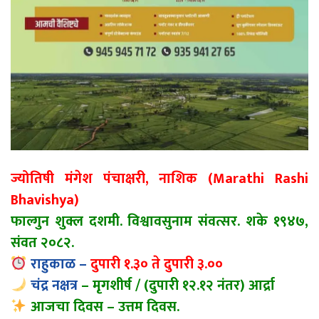
ज्योतिषी मंगेश पंचाक्षरी, नाशिक (Marathi Rashi
Bhavishya)
फाल्गुन शुक्ल दशमी. विश्वावसुनाम संवत्सर. शके १९४७,
संवत २०८२.
राहुकाळ –
दुपारी १.३० ते दुपारी ३.००
चंद्र नक्षत्र
– मृगशीर्ष / (दुपारी १२.१२ नंतर) आर्द्रा
आजचा दिवस – उत्तम दिवस.