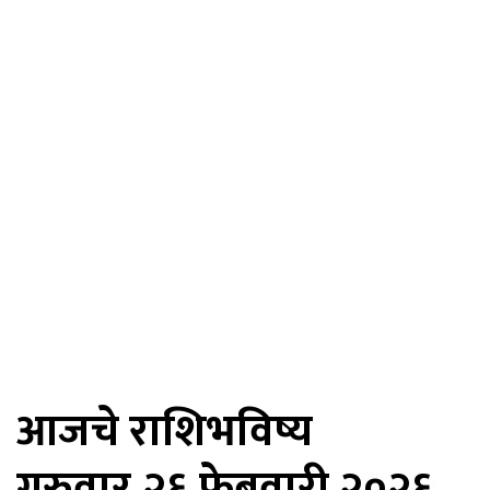
आजचे राशिभविष्य
गुरुवार,२६ फेब्रुवारी २०२६