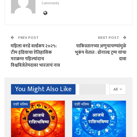
Comments
PREV POST
NEXT POST
महिला वनडे वर्ल्डकप २०२५:
पाकिस्तानच्या अणुचाचण्यांमुळे
टीम इंडियाचा ऐतिहासिक
भूकंप येतात : डोनाल्ड ट्रम्प यांचा
पराक्रम! पहिल्यांदाच
दावा
विश्वविजेतेपदावर भारताचं नाव
You Might Also Like
All
राशी भविष्य
राशी भविष्य