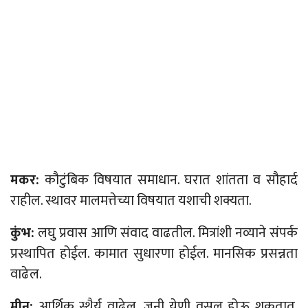
मकर:
कौटुंबिक विषयात समाधान. घरात शांतता व सौहार्द
राहील. स्थावर मालमत्तेच्या विषयात यशाची शक्यता.
कुंभ:
लघु प्रवास आणि संवाद वाढतील. मित्रांशी नव्याने संपर्क
प्रस्थापित होईल. कामात सुधारणा होईल. मानसिक प्रसन्नता
वाढेल.
मीन:
आर्थिक स्थैर्य वाढेल. जुनी
येणी
वसूल होऊ शकतात.