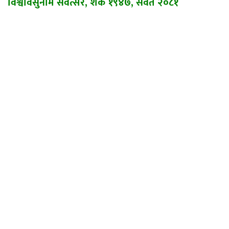
विश्वावसुनाम संवत्सर, शके १९४७, संवत २०८१