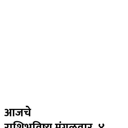
आजचे
राशिभविष्य मंगळवार, ४