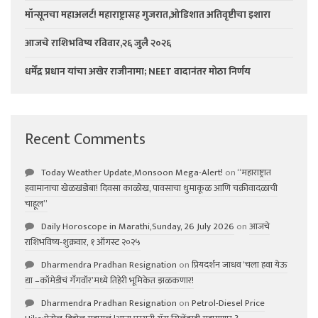
मॉन्सूनचा महाअलर्ट! महाराष्ट्रासह गुजरात,ओडिशात अतिवृष्टीचा इशारा
आजचे राशिभविष्य रविवार,२६ जुलै २०२६
धर्मेंद्र प्रधान यांचा अखेर राजीनामा; NEET वादानंतर मोठा निर्णय
Recent Comments
Today Weather Update,Monsoon Mega-Alert!
on
“महाराष्ट्रात
हवामानाचा खेळखंडोबा! दिवसा काळोख, पावसाचा धुमाकूळ आणि चक्रीवादळाची
चाहूल”
Daily Horoscope in Marathi,Sunday, 26 July 2026
on
आजचे
राशिभविष्य-शुक्रवार, १ ऑगस्ट २०२५
Dharmendra Pradhan Resignation
on
प्रियदर्शन जाधव ‘चला हवा येऊ
द्या –कॉमेडीचं गॅंगवॉर’मध्ये तिहेरी भूमिकेत झळकणार!
Dharmendra Pradhan Resignation
on
Petrol-Diesel Price