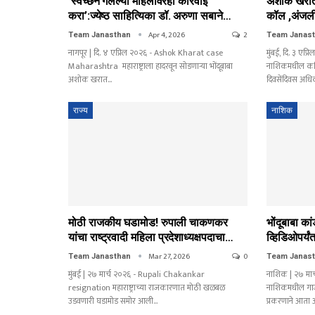
‘स्वेच्छेने गेलेल्या महिलांवरही कारवाई
अशोक खरात
करा’:ज्येष्ठ साहित्यिका डॉ. अरुणा सबाने…
कॉल ,अंजली 
Apr 4, 2026
2
Team Janasthan
Team Janas
नागपूर | दि. ४ एप्रिल २०२६ - Ashok Kharat case
मुंबई, दि. ३ ए
Maharashtra महाराष्ट्राला हादरवून सोडणाऱ्या भोंदूबाबा
नाशिकमधील कथि
अशोक खरात…
दिवसेंदिवस अ
राज्य
नाशिक
मोठी राजकीय घडामोड! रुपाली चाकणकर
भोंदूबाबा का
यांचा राष्ट्रवादी महिला प्रदेशाध्यक्षपदाचा…
व्हिडिओपर्य
Mar 27, 2026
0
Team Janasthan
Team Janas
मुंबई | २७ मार्च २०२६ - Rupali Chakankar
नाशिक | २७ मा
resignation महाराष्ट्राच्या राजकारणात मोठी खळबळ
नाशिकमधील गाज
उडवणारी घडामोड समोर आली…
प्रकरणाने आत