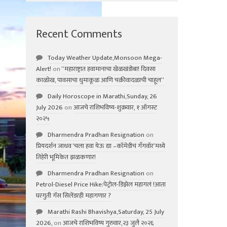
Recent Comments
Today Weather Update,Monsoon Mega-
Alert!
on
“महाराष्ट्रात हवामानाचा खेळखंडोबा! दिवसा
काळोख, पावसाचा धुमाकूळ आणि चक्रीवादळाची चाहूल”
Daily Horoscope in Marathi,Sunday, 26
July 2026
on
आजचे राशिभविष्य-शुक्रवार, १ ऑगस्ट
२०२५
Dharmendra Pradhan Resignation
on
प्रियदर्शन जाधव ‘चला हवा येऊ द्या –कॉमेडीचं गॅंगवॉर’मध्ये
तिहेरी भूमिकेत झळकणार!
Dharmendra Pradhan Resignation
on
Petrol-Diesel Price Hike:पेट्रोल-डिझेल महागलं !आता
घरगुती गॅस सिलेंडरही महागणार ?
Marathi Rashi Bhavishya,Saturday, 25 July
2026,
on
आजचे राशिभविष्य गुरुवार,२३ जुलै २०२६