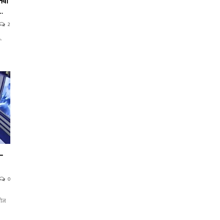
नवा
ा…
2
 –
0
रोज