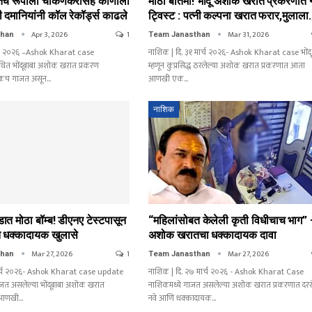
चे रूपाली चाकणकरांसह कोणाला
मोठी बातमी! भोंदू अशोक खरात प्रकरणात 
दमानियांनी कॉल रेकॉर्ड्स काढले
ट्विस्ट : पत्नी कल्पना खरात फरार,मुलाल
Apr 3, 2026
1
Mar 31, 2026
than
Team Janasthan
प्रिल २०२६ –Ashok Kharat case
नाशिक | दि. ३१ मार्च २०२६- Ashok Kharat case भोंदू
त भोंदूबाबा अशोक खरात प्रकरण
म्हणून कुप्रसिद्ध ठरलेल्या अशोक खरात प्रकरणात आता
धिकच गाजत असून…
आणखी एक…
नाशिक
ंडात मोठा बॉम्ब! डीएनए टेस्टपासून
“महिलांसोबत केलेली कृती विधीचाच भाग”
ंत धक्कादायक खुलासे
अशोक खरातचा धक्कादायक दावा
Mar 27, 2026
1
Mar 27, 2026
than
Team Janasthan
र्च २०२६- Ashok Kharat case update
नाशिक | दि. २७ मार्च २०२६ - Ashok Kharat Case
त असलेल्या भोंदूबाबा अशोक खरात
नाशिकमध्ये गाजत असलेल्या अशोक खरात प्रकरणात दर
ा आणखी…
नवे आणि धक्कादायक…