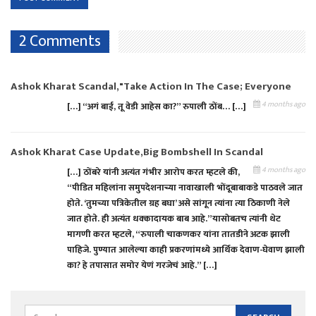
2 Comments
Ashok Kharat Scandal,"Take Action In The Case; Everyone
4 months ago
[…] “अगं बाई, तू वेडी आहेस का?” रुपाली ठोंब… […]
Ashok Kharat Case Update,Big Bombshell In Scandal
4 months ago
[…] ठोंबरे यांनी अत्यंत गंभीर आरोप करत म्हटले की,
“पीडित महिलांना समुपदेशनाच्या नावाखाली भोंदूबाबाकडे पाठवले जात
होते. ‘तुमच्या पत्रिकेतील ग्रह बघा’ असे सांगून त्यांना त्या ठिकाणी नेले
जात होते. ही अत्यंत धक्कादायक बाब आहे.”यासोबतच त्यांनी थेट
मागणी करत म्हटले, “रुपाली चाकणकर यांना तातडीने अटक झाली
पाहिजे. पुण्यात आलेल्या काही प्रकरणांमध्ये आर्थिक देवाण-घेवाण झाली
का? हे तपासात समोर येणं गरजेचं आहे.” […]