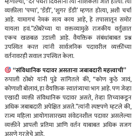
म्हणाल्या, “दर पंधरा दिवसांनी त्या नाशिकला जात होत्या. त्या
व्यक्तीला ‘पप्पा’, ‘डॅडी’, ‘शुगर डॅडी’ म्हणत होत्या, अशी चर्चा
आहे. यामागचं नेमकं सत्य काय आहे, हे तपासातून समोर
यायला हवं.”ठोंबरेंच्या या वक्तव्यामुळे राजकीय वर्तुळात
एकच खळबळ उडाली आहे. वैयक्तिक संबंधांबाबत प्रश्न
उपस्थित करत त्यांनी सार्वजनिक पदावरील व्यक्तींच्या
वर्तनावरही सवाल उपस्थित केला.
“संविधानिक पदावर असताना जबाबदारी महत्त्वाची”
रुपाली ठोंबरे यांनी पुढे सांगितले की, “कोण कुठे जावं,
कोणाशी बोलावं, हा वैयक्तिक स्वातंत्र्याचा भाग आहे. पण जेव्हा
एखादी व्यक्ती संविधानिक पदावर असते, तेव्हा तिच्याकडून
अधिक जबाबदारी अपेक्षित असते.”त्यांनी स्पष्टपणे म्हटले की,
राज्य महिला आयोगासारख्या संवेदनशील पदावर असलेल्या
व्यक्तीने आपली प्रतिमा आणि वर्तन याबाबत अधिक सजग
असणे गरजेचे आहे.