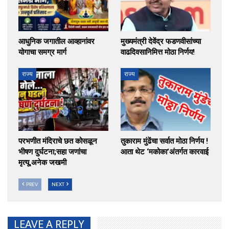
आधुनिक जगातील आव्हानांवर
मुख्यमंत्री देवेंद्र फडणवीसांच्या
योगाचा समग्र मार्ग
वाढदिवसानिमित्त मोठा निर्णय!
राज्य
राज्य
परभणीत मंदिराचे छत कोसळून
तुकाराम मुंढेंचा सर्वात मोठा निर्णय !
भीषण दुर्घटना;सहा जणांचा
आता थेट ‘मकोका’अंतर्गत कारवाई
मृत्यू,अनेक जखमी
PREV
NEXT
LEAVE A REPLY