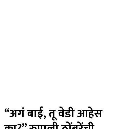
“अगं बाई, तू वेडी आहेस
का?” रुपाली ठोंबरेंची