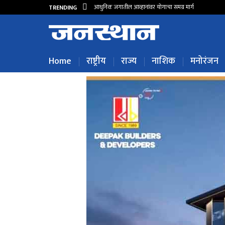
आधुनिक जगातील आव्हानांवर योगाचा समग्र मार्ग
TRENDING
Home
राष्ट्रीय
राज्य
नाशिक
मनोरंजन