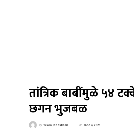
तांत्रिक बाबींमुळे ५४ 
छगन भुजबळ
On
Dec 7, 2021
By
Team Janasthan