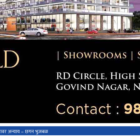
माजावर अन्याय – छगन भुजबळ