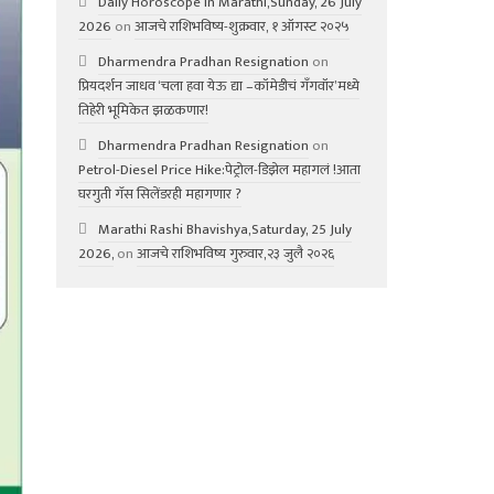
Daily Horoscope in Marathi,Sunday, 26 July
2026
on
आजचे राशिभविष्य-शुक्रवार, १ ऑगस्ट २०२५
Dharmendra Pradhan Resignation
on
प्रियदर्शन जाधव ‘चला हवा येऊ द्या –कॉमेडीचं गॅंगवॉर’मध्ये
तिहेरी भूमिकेत झळकणार!
Dharmendra Pradhan Resignation
on
Petrol-Diesel Price Hike:पेट्रोल-डिझेल महागलं !आता
घरगुती गॅस सिलेंडरही महागणार ?
Marathi Rashi Bhavishya,Saturday, 25 July
2026,
on
आजचे राशिभविष्य गुरुवार,२३ जुलै २०२६