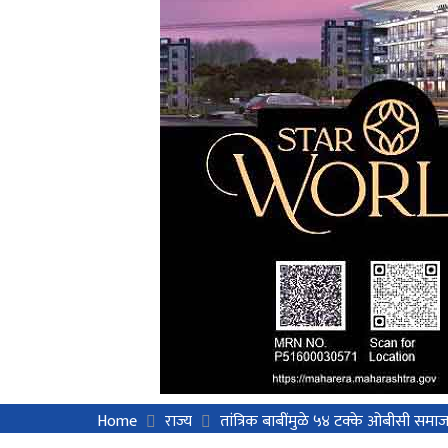
Home
राज्य
तांत्रिक बाबींमुळे ५४ टक्के ओबीसी स