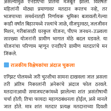
असल्यामुळे एनडीएची प्रतिमा मजबूत झाली. विशेषतः
महिलांनी मोठ्या प्रमाणावर मतदान करतच नव्हे, तर
भाजपाच्या समर्थनातही निर्णायक भूमिका बजावली.
गेल्या
काही वर्षांत बिहारमध्ये रस्त्यांचे जाळे, वीजपुरवठा, जलजीवन
मिशन, गरीबांसाठी घरकुल योजना, पीएम जनधन
–
उज्ज्वला
सारख्या योजनांनी ग्रामीण भागात मोठे बदल घडवले. या
योजनांचा परिणाम म्हणून एनडीएने ग्रामीण मतदारांचे मन
जिंकले.
राजकीय विश्लेषकांचा अंदाज चुकला
एग्झिट पोलमध्ये जरी चुरशीचा सामना दाखवला जात असला
तरी अंतिम निकालांनी अनेकांचे अंदाज फोल ठरवले.
मतदानाआधी समाजघटकांमध्ये झालेल्या शांत असंतोषाची
चर्चा होती; तिचा फायदा महागठबंधनला होईल, असे मानले
जात होते. मात्र शांत मतदार प्रत्यक्ष मतदानाच्या दिवशी