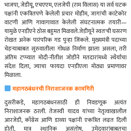
भाजपा, जेडीयू, एचएएम, एलजेपी (राम विलास) या
सर्व
घटक
पक्षांनी एकत्रितपणे केलेली प्रचार मोहीम, जागांची काटेकोर
वाटणी आणि गावागावात केलेली संघटनात्मक तयारी
—
यामुळे एनडीएने
ठोस
बहुमत मिळवले.
जेडीयूने स्वतःची घसरण
रोखत अनेक पारंपरिक गड पुन्हा जिंकले. मुख्यमंत्री पदाच्या
चेहऱ्याबाबत सुरुवातीला गोंधळ निर्माण झाला असला, तरी
अंतिम टप्प्यात मोदी-नीतीश जोडीने मतदारांमध्ये स्थैर्याचा
संदेश दिला, ज्याचा फायदा एनडीएला मोठ्या प्रमाणावर
मिळाला.
महागठबंधनची निराशाजनक कामगिरी
दुसरीकडे, महागठबंधनसाठी ही निवडणूक अत्यंत
निराशाजनक ठरली. तेजस्वी यादव यांच्या नेतृत्वाखालील
आरजेडी, काँग्रेस आणि डाव्या पक्षांनी एकत्रित लढत दिली
होती, मात्र स्थानिक असंतोष, उमेदवारांबाबतचा