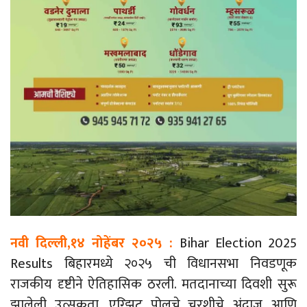
नवी दिल्ली,१४
नोहेंबर
२०२५ :
Bihar Election 2025
Results
बिहारमध्ये २०२५
ची
विधानसभा
निवडणूक
राजकीय दृष्टीने ऐतिहासिक ठरली. मतदानाच्या दिवशी सुरू
झालेली उत्सुकता, एग्झिट पोलचे चुरशीचे अंदाज आणि