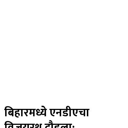
बिहारमध्ये एनडीएचा
विजयरथ दौडला: