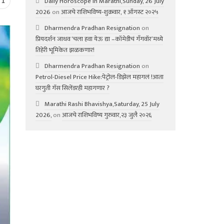
Daily Horoscope in Marathi,Sunday, 26 July
1
2026
on
आजचे राशिभविष्य-शुक्रवार, १ ऑगस्ट २०२५
Dharmendra Pradhan Resignation
on
प्रियदर्शन जाधव ‘चला हवा येऊ द्या –कॉमेडीचं गॅंगवॉर’मध्ये
तिहेरी भूमिकेत झळकणार!
Dharmendra Pradhan Resignation
on
Petrol-Diesel Price Hike:पेट्रोल-डिझेल महागलं !आता
घरगुती गॅस सिलेंडरही महागणार ?
Marathi Rashi Bhavishya,Saturday, 25 July
2026,
on
आजचे राशिभविष्य गुरुवार,२३ जुलै २०२६