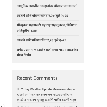
आधुनिक जगातील आव्हानांवर योगाचा समग्र मार्ग
आजचे राशिभविष्य सोमवार,२७ जुलै २०२६
मॉन्सूनचा महाअलर्ट! महाराष्ट्रासह गुजरात,ओडिशात
अतिवृष्टीचा इशारा
आजचे राशिभविष्य रविवार,२६ जुलै २०२६
धर्मेंद्र प्रधान यांचा अखेर राजीनामा; NEET वादानंतर
मोठा निर्णय
Recent Comments
Today Weather Update,Monsoon Mega-
Alert!
on
“महाराष्ट्रात हवामानाचा खेळखंडोबा! दिवसा
काळोख, पावसाचा धुमाकूळ आणि चक्रीवादळाची चाहूल”