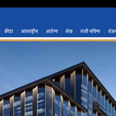
क्रीडा
आंतराष्ट्रीय
आरोग्य
लेख
राशी भविष्य
शेअर