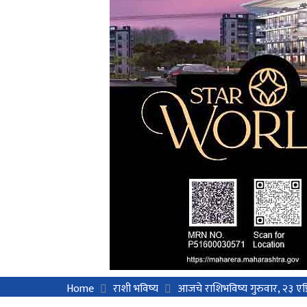
Home
राशी भविष्य
आजचे राशिभविष्य गुरुवार, २३ एप