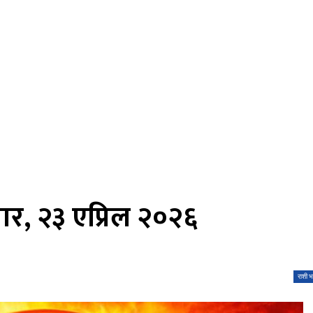
ार, २३ एप्रिल २०२६
राशी भ