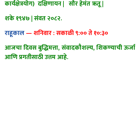
कार्यक्षेत्रयोग) दक्षिणायन
|
सौर हेमंत ऋतू
|
शके १९४७
|
संवत
२०८२.
राहूकाल
—
शनिवार : सकाळी ९:०० ते १०:३०
आजचा
दिवस
बुद्धिमत्ता, संवादकौशल्य, शिकण्याची ऊर्जा
आणि प्रगतीसाठी उत्तम आहे.