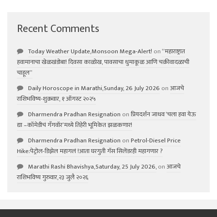
Recent Comments
Today Weather Update,Monsoon Mega-Alert!
on
“महाराष्ट्रात
हवामानाचा खेळखंडोबा! दिवसा काळोख, पावसाचा धुमाकूळ आणि चक्रीवादळाची
चाहूल”
Daily Horoscope in Marathi,Sunday, 26 July 2026
on
आजचे
राशिभविष्य-शुक्रवार, १ ऑगस्ट २०२५
Dharmendra Pradhan Resignation
on
प्रियदर्शन जाधव ‘चला हवा येऊ
द्या –कॉमेडीचं गॅंगवॉर’मध्ये तिहेरी भूमिकेत झळकणार!
Dharmendra Pradhan Resignation
on
Petrol-Diesel Price
Hike:पेट्रोल-डिझेल महागलं !आता घरगुती गॅस सिलेंडरही महागणार ?
Marathi Rashi Bhavishya,Saturday, 25 July 2026,
on
आजचे
राशिभविष्य गुरुवार,२३ जुलै २०२६