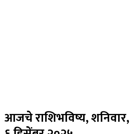
आजचे राशिभविष्य, शनिवार,
६ डिसेंबर २०२५