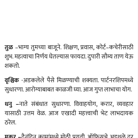
तुळ
–
भाग्य
तुमच्या बाजूने. शिक्षण, प्रवास, कोर्ट
–
कचेरीसाठी
शुभ. महत्वाचा निर्णय घेतल्यास फायदा. दुपारी सौम्य ताण येऊ
शकतो.
वृश्चिक
-अडकलेले पैसे मिळण्याची शक्यता. पार्टनरशिपमध्ये
सुधारणा. आरोग्याबाबत काळजी घ्या. आज गुप्त लाभाचा योग.
धनु –
नाते संबंधात सुधारणा. विवाहयोग, करार, व्यवहार
यासाठी उत्तम वेळ. आज एखादी महत्त्वाची भेट लाभदायक
ठरेल.
मकर –
दैनंदिन कामांमध्ये मोठी प्रगती. ऑफिसचे अडथळे दूर