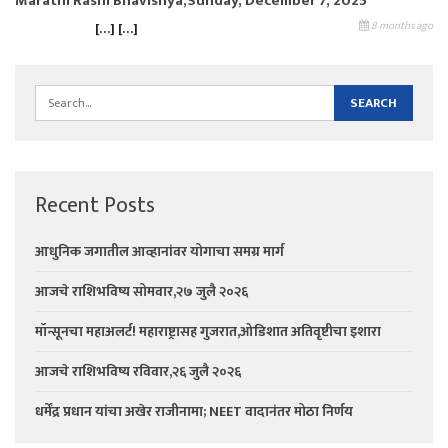
Marathi Rashi Bhavishya,Sunday, December 7, 2025
8 months ago
[…] […]
Recent Posts
आधुनिक जगातील आव्हानांवर योगाचा समग्र मार्ग
आजचे राशिभविष्य सोमवार,२७ जुलै २०२६
मॉन्सूनचा महाअलर्ट! महाराष्ट्रासह गुजरात,ओडिशात अतिवृष्टीचा इशारा
आजचे राशिभविष्य रविवार,२६ जुलै २०२६
धर्मेंद्र प्रधान यांचा अखेर राजीनामा; NEET वादानंतर मोठा निर्णय