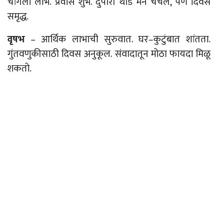
चांगला लाभ. प्रवास शुभ. दुपारी थोडे मन चंचल, पण दिवस
समृद्ध.
वृषभ
– आर्थिक लाभाची सुरुवात. घर
–
कुटुंबात शांतता.
गुंतवणुकीसाठी दिवस अनुकूल. संवादातून मोठा फायदा मिळू
शकतो.