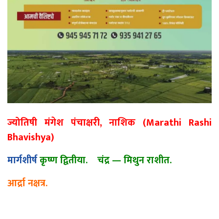
ज्योतिषी मंगेश पंचाक्षरी, नाशिक (Marathi Rashi
Bhavishya)
मार्गशीर्ष
कृष्ण द्वितीया. चंद्र
—
मिथुन राशीत.
आर्द्रा नक्षत्र.