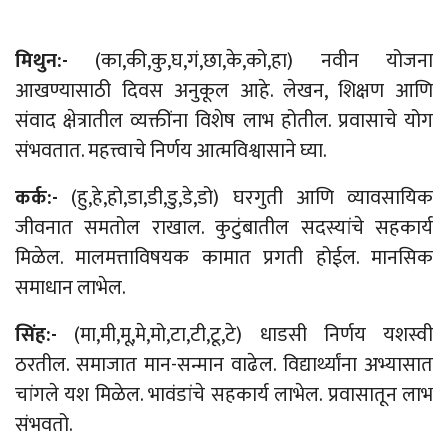
मिथुन:-
(का,की,कु,घ,गं,छा,के,को,हा) नवीन योजना
आखण्यासाठी दिवस अनुकूल आहे. लेखन, शिक्षण आणि
संवाद क्षेत्रातील व्यक्तींना विशेष लाभ होतील. प्रवासाचे योग
संभवतात. महत्त्वाचे निर्णय आत्मविश्वासाने घ्या.
कर्क:-
(हु,हे,हो,डा,डी,डु,डे,डो) घरगुती आणि व्यावसायिक
जीवनात समतोल राखाल. कुटुंबातील सदस्यांचे सहकार्य
मिळेल. मालमत्ताविषयक कामात प्रगती होईल. मानसिक
समाधान लाभेल.
सिंह:-
(मा,मी,मू,मे,मो,टा,टी,टू,टे) धाडसी निर्णय यशस्वी
ठरतील. समाजात मान-सन्मान वाढेल. विद्यार्थ्यांना अभ्यासात
चांगले यश मिळेल. भावंडांचे सहकार्य लाभेल. प्रवासातून लाभ
संभवतो.