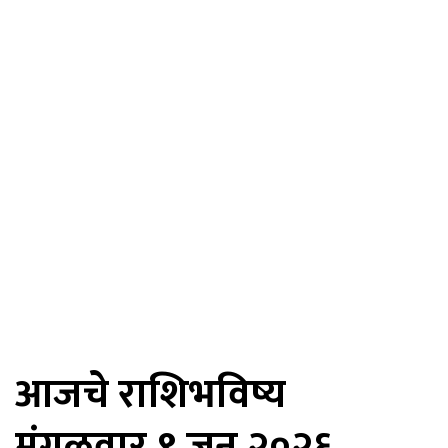
आजचे राशिभविष्य
मंगळवार,९ जून २०२६