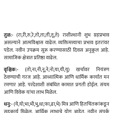
तुळ:-
(रा,री,रु,रे,तो,ता,ती,तू,ते) राशीस्थानी शुभ ग्रहप्रभाव
असल्याने आत्मविश्वास वाढेल. व्यक्तिमत्त्वाचा प्रभाव इतरांवर
पडेल. नवीन उपक्रम सुरू करण्यासाठी दिवस अनुकूल आहे.
सामाजिक क्षेत्रात प्रतिष्ठा वाढेल.
वृश्चिक:-
(तो,ना,नी,नू,ने,नो,या,यी,यु) खर्चावर नियंत्रण
ठेवण्याची गरज आहे. आध्यात्मिक आणि धार्मिक कार्यात मन
रमणार आहे. परदेशाशी संबंधित कामात प्रगती होईल. संयम
आणि विवेक यांचा लाभ मिळेल.
धनु:-
(ये,यो,भा,भी,भु,धा,फा,ढा,भे) मित्र आणि हितचिंतकांकडून
सहकार्य मिळेल. आर्थिक लाभाचे योग आहेत. नवीन संपर्क