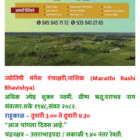
ज्योतिषी मंगेश पंचाक्षरी,नाशिक (Marathi Rashi
Bhavishya)
अधिक ज्येष्ठ शुक्ल नवमी. ग्रीष्म ऋतू.पराभव नाम
संवत्सर.शके १९४८,संवत २०८२.
राहुकाळ –
दुपारी ३.०० ते दुपारी ४.३०
“आज चांगला दिवस आहे.”
चंद्रनक्षत्र – उत्तराभाद्रपदा / सकाळी ९.४० नंतर रेवती.