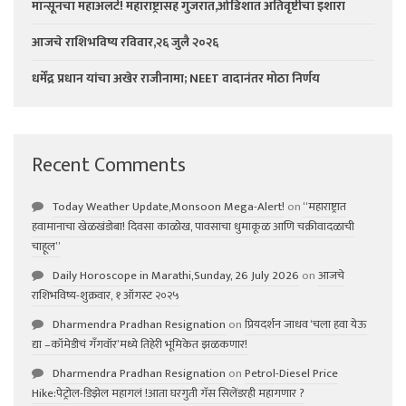
मॉन्सूनचा महाअलर्ट! महाराष्ट्रासह गुजरात,ओडिशात अतिवृष्टीचा इशारा
आजचे राशिभविष्य रविवार,२६ जुलै २०२६
धर्मेंद्र प्रधान यांचा अखेर राजीनामा; NEET वादानंतर मोठा निर्णय
Recent Comments
Today Weather Update,Monsoon Mega-Alert!
on
“महाराष्ट्रात
हवामानाचा खेळखंडोबा! दिवसा काळोख, पावसाचा धुमाकूळ आणि चक्रीवादळाची
चाहूल”
Daily Horoscope in Marathi,Sunday, 26 July 2026
on
आजचे
राशिभविष्य-शुक्रवार, १ ऑगस्ट २०२५
Dharmendra Pradhan Resignation
on
प्रियदर्शन जाधव ‘चला हवा येऊ
द्या –कॉमेडीचं गॅंगवॉर’मध्ये तिहेरी भूमिकेत झळकणार!
Dharmendra Pradhan Resignation
on
Petrol-Diesel Price
Hike:पेट्रोल-डिझेल महागलं !आता घरगुती गॅस सिलेंडरही महागणार ?