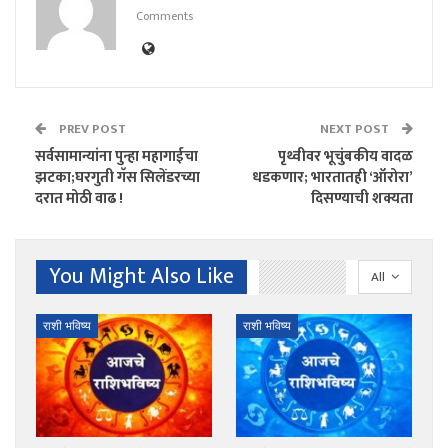
Comments
PREV POST
NEXT POST
सर्वसामान्यांना पुन्हा महागाईचा
पृथ्वीवर भूचुंबकीय वादळ
झटका;घरगुती गॅस सिलेंडरच्या
धडकणार; भारतातही ‘ऑरोरा’
दरात मोठी वाढ !
दिसण्याची शक्यता
You Might Also Like
All
राशी भविष्य
राशी भविष्य