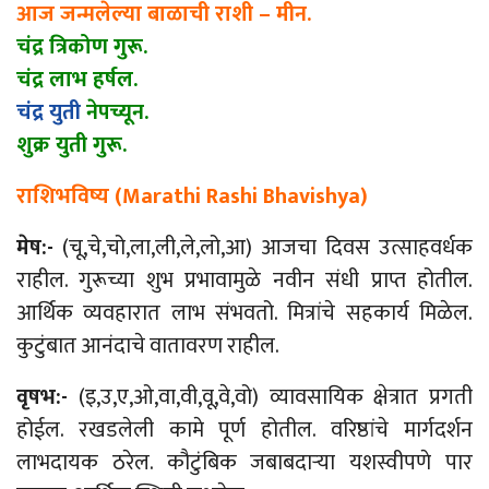
आज जन्मलेल्या बाळाची राशी – मीन.
चंद्र त्रिकोण गुरू.
चंद्र लाभ हर्षल.
चंद्र युती
नेपच्यून.
शुक्र युती गुरू.
राशिभविष्य (Marathi Rashi Bhavishya)
मेष:-
(चू,चे,चो,ला,ली,ले,लो,आ) आजचा दिवस उत्साहवर्धक
राहील. गुरूच्या शुभ प्रभावामुळे नवीन संधी प्राप्त होतील.
आर्थिक व्यवहारात लाभ संभवतो. मित्रांचे सहकार्य मिळेल.
कुटुंबात आनंदाचे वातावरण राहील.
वृषभ:-
(इ,उ,ए,ओ,वा,वी,वू,वे,वो) व्यावसायिक क्षेत्रात प्रगती
होईल. रखडलेली कामे पूर्ण होतील. वरिष्ठांचे मार्गदर्शन
लाभदायक ठरेल. कौटुंबिक जबाबदाऱ्या यशस्वीपणे पार