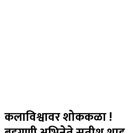
कलाविश्वावर शोककळा !
बहुगुणी अभिनेते सतीश शाह