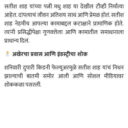
सतीश
शाह
यांच्या
पत्नी
मधु
शाह
या
देखील
टीव्ही
निर्मात्या
आहेत
.
दांपत्याचं
जीवन
अतिशय
साधं
आणि
प्रेमळ
होतं
.
सतीश
शाह
नेहमीच
आपल्या
कामाबद्दल
कटाक्षाने
प्रामाणिक
होते
.
त्यांनी
प्रसिद्धीपेक्षा
गुणवत्तेला
आणि
कामातील
समाधानाला
प्राधान्य
दिलं
.
अखेरचा प्रवास आणि इंडस्ट्रीचा शोक
शनिवारी दुपारी किडनी फेल्युअरमुळे सतीश शाह यांचं निधन
झाल्याची बातमी समोर आली आणि सोशल मीडियावर
शोककळा पसरली.