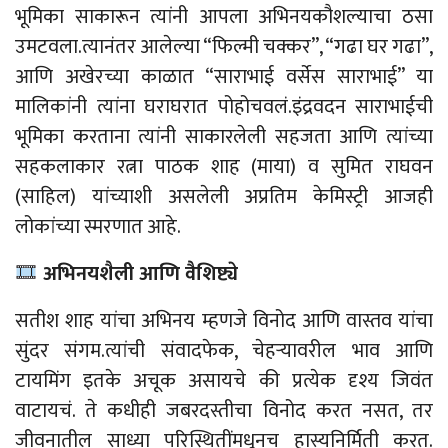
भूमिका साकारून त्यांनी आपला अभिनयकौशल्याचा ठसा
उमटवला.
त्यानंतर आलेल्या “फिल्मी चक्कर”, “गढा घर गढा”,
आणि अखेरच्या काळात “साराभाई वर्सेस साराभाई” या
मालिकांनी त्यांना घराघरात पोहोचवलं.
इंद्रवदन
साराभाईची
भूमिका करताना त्यांनी साकारलेली सहजता आणि त्यांच्या
सहकलाकार रत्ना पाठक शाह (माया) व सुमित राघवन
(साहिल) यांच्याशी असलेली अप्रतिम केमिस्ट्री आजही
लोकांच्या स्मरणात आहे.
अभिनयशैली आणि वैशिष्ट्ये
सतीश शाह यांचा अभिनय म्हणजे विनोद आणि वास्तव यांचा
सुंदर संगम.
त्यांची संवादफेक, चेहऱ्यावरील भाव आणि
टायमिंग इतके अचूक असायचे की प्रत्येक दृश्य जिवंत
वाटायचं.
ते कधीही जबरदस्तीचा विनोद करत नसत, तर
जीवनातील
साध्या
परिस्थितींमधूनच हास्यनिर्मिती करत.