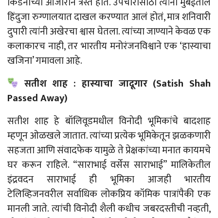
किडनीच्या आजाराने त्रस्त होते.
उपचारासाठी
त्यांना मुंबईतील
हिंदुजा रुग्णालयात दाखल करण्यात आलं होतं, मात्र शनिवारी
दुपारी त्यांनी अखेरचा श्वास घेतला. त्यांच्या जाण्याने केवळ एक
कलाकारच नाही, तर भारतीय मनोरंजनविश्वाने एक ‘हास्याचा
खजिना’ गमावला आहे.
सतीश शाह : हास्याचा
जादूगार
(Satish Shah
Passed Away)
सतीश शाह हे बॉलिवूडमधील विनोदी भूमिकांचे बादशाह
म्हणून
ओळखले
जातात
.
त्यांच्या
प्रत्येक भूमिकेतून झळकणारी
सहजता आणि संवादफेक यामुळे ते प्रेक्षकांच्या मनात कायमचे
घर करून राहिले. “साराभाई वर्सेस साराभाई” मालिकेतील
इंद्रवदन साराभाई ही भूमिका आजही भारतीय
टेलिव्हिजनवरील सर्वाधिक लोकप्रिय कॉमिक पात्रांपैकी एक
मानली जाते. त्यांची विनोदी शैली कधीच जबरदस्तीची नव्हती,