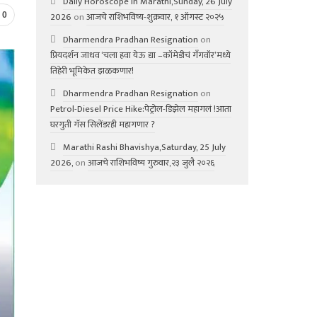
Daily Horoscope in Marathi,Sunday, 26 July
2026
on
आजचे राशिभविष्य-शुक्रवार, १ ऑगस्ट २०२५
0
Dharmendra Pradhan Resignation
on
प्रियदर्शन जाधव ‘चला हवा येऊ द्या –कॉमेडीचं गॅंगवॉर’मध्ये
तिहेरी भूमिकेत झळकणार!
Dharmendra Pradhan Resignation
on
Petrol-Diesel Price Hike:पेट्रोल-डिझेल महागलं !आता
घरगुती गॅस सिलेंडरही महागणार ?
Marathi Rashi Bhavishya,Saturday, 25 July
2026,
on
आजचे राशिभविष्य गुरुवार,२३ जुलै २०२६