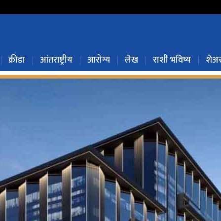
क्रीडा
आंतराष्ट्रीय
आरोग्य
लेख
राशी भविष्य
शेअर