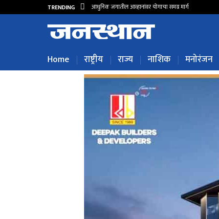
आधुनिक जगातील आव्हानांवर योगाचा समग्र मार्ग
TRENDING
Home
राष्ट्रीय
राज्य
नाशिक
मनोरंजन