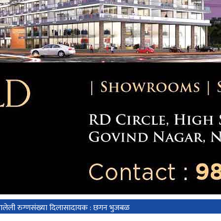
 आलेली रुग्णसंख्या दिलासादायक : छगन भुजबळ