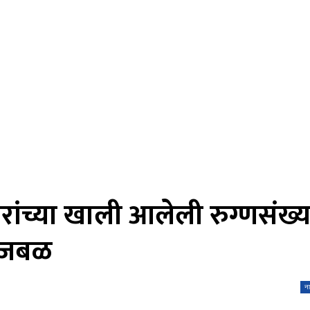
ांच्या खाली आलेली रुग्णसंख्य
ुजबळ
न