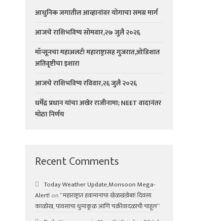
आधुनिक जगातील आव्हानांवर योगाचा समग्र मार्ग
आजचे राशिभविष्य सोमवार,२७ जुलै २०२६
मॉन्सूनचा महाअलर्ट! महाराष्ट्रासह गुजरात,ओडिशात
अतिवृष्टीचा इशारा
आजचे राशिभविष्य रविवार,२६ जुलै २०२६
धर्मेंद्र प्रधान यांचा अखेर राजीनामा; NEET वादानंतर
मोठा निर्णय
Recent Comments
Today Weather Update,Monsoon Mega-
Alert!
on
“महाराष्ट्रात हवामानाचा खेळखंडोबा! दिवसा
काळोख, पावसाचा धुमाकूळ आणि चक्रीवादळाची चाहूल”