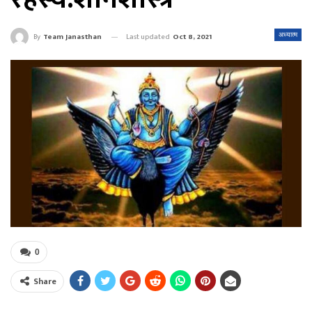
Last updated
Oct 8, 2021
अध्यात्म
By
Team Janasthan
0
Share