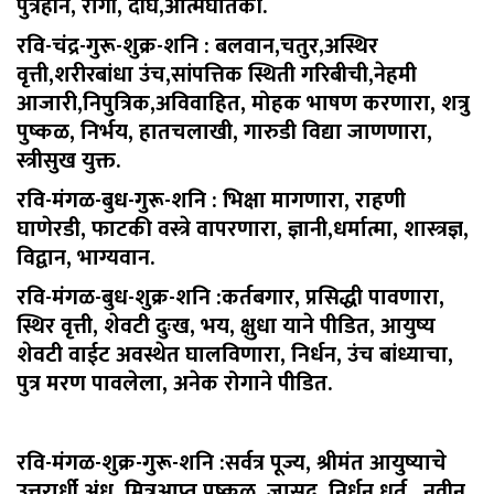
पुत्रहीन, रोगी, दीर्घ,आत्मघातकी.
रवि-चंद्र-गुरू-शुक्र-शनि :
बलवान,चतुर,अस्थिर
वृत्ती,शरीरबांधा उंच,सांपत्तिक स्थिती गरिबीची,नेहमी
आजारी,निपुत्रिक,अविवाहित, मोहक भाषण करणारा, शत्रु
पुष्कळ, निर्भय, हातचलाखी, गारुडी विद्या जाणणारा,
स्त्रीसुख युक्त.
रवि-मंगळ-बुध-गुरू-शनि :
भिक्षा मागणारा, राहणी
घाणेरडी, फाटकी वस्त्रे वापरणारा, ज्ञानी,धर्मात्मा, शास्त्रज्ञ,
विद्वान, भाग्यवान.
रवि-मंगळ-बुध-शुक्र-शनि :
कर्तबगार, प्रसिद्धी पावणारा,
स्थिर वृत्ती, शेवटी दुःख, भय, क्षुधा याने पीडित, आयुष्य
शेवटी वाईट अवस्थेत घालविणारा, निर्धन, उंच बांध्याचा,
पुत्र मरण पावलेला, अनेक रोगाने पीडित.
रवि-मंगळ-शुक्र-गुरू-शनि :
सर्वत्र पूज्य, श्रीमंत आयुष्याचे
उत्तरार्धी,अंध, मित्रआप्त पुष्कळ, जासूद, निर्धन,धूर्त , नवीन