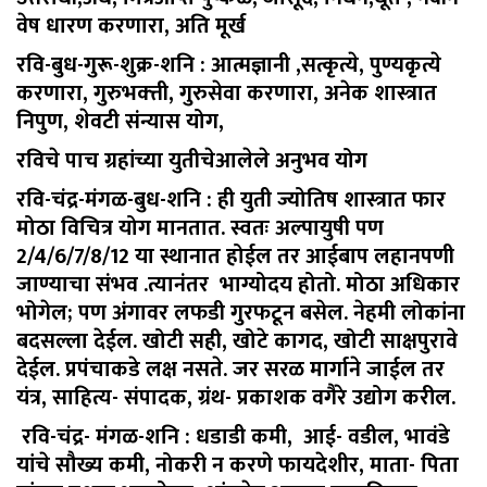
वेष धारण करणारा, अति मूर्ख
रवि-बुध-गुरू-शुक्र-शनि :
आत्मज्ञानी ,सत्कृत्ये, पुण्यकृत्ये
करणारा, गुरुभक्त्ती, गुरुसेवा करणारा, अनेक शास्त्रात
निपुण, शेवटी संन्यास योग,
रविचे पाच ग्रहांच्या युतीचेआलेले अनुभव योग
रवि-चंद्र-मंगळ-बुध-शनि :
ही युती ज्योतिष शास्त्रात फार
मोठा विचित्र योग मानतात. स्वतः अल्पायुषी पण
2/4/6/7/8/12 या स्थानात होईल तर आईबाप लहानपणी
जाण्याचा संभव .त्यानंतर भाग्योदय होतो. मोठा अधिकार
भोगेल; पण अंगावर लफडी गुरफटून बसेल. नेहमी लोकांना
बदसल्ला देईल. खोटी सही, खोटे कागद, खोटी साक्षपुरावे
देईल. प्रपंचाकडे लक्ष नसते. जर सरळ मार्गाने जाईल तर
यंत्र, साहित्य- संपादक, ग्रंथ- प्रकाशक वगैरे उद्योग करील.
रवि-चंद्र- मंगळ-शनि :
धडाडी कमी, आई- वडील, भावंडे
यांचे सौख्य कमी, नोकरी न करणे फायदेशीर, माता- पिता