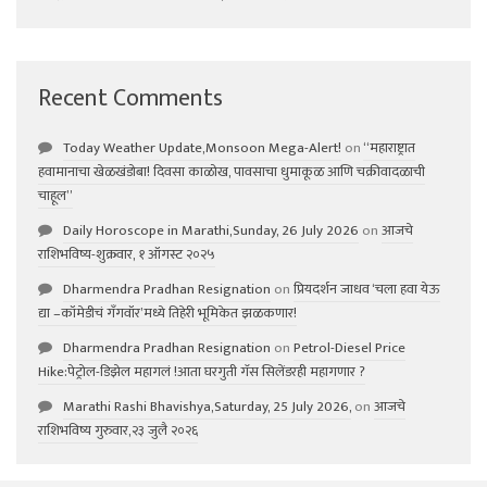
Recent Comments
Today Weather Update,Monsoon Mega-Alert!
on
“महाराष्ट्रात
हवामानाचा खेळखंडोबा! दिवसा काळोख, पावसाचा धुमाकूळ आणि चक्रीवादळाची
चाहूल”
Daily Horoscope in Marathi,Sunday, 26 July 2026
on
आजचे
राशिभविष्य-शुक्रवार, १ ऑगस्ट २०२५
Dharmendra Pradhan Resignation
on
प्रियदर्शन जाधव ‘चला हवा येऊ
द्या –कॉमेडीचं गॅंगवॉर’मध्ये तिहेरी भूमिकेत झळकणार!
Dharmendra Pradhan Resignation
on
Petrol-Diesel Price
Hike:पेट्रोल-डिझेल महागलं !आता घरगुती गॅस सिलेंडरही महागणार ?
Marathi Rashi Bhavishya,Saturday, 25 July 2026,
on
आजचे
राशिभविष्य गुरुवार,२३ जुलै २०२६