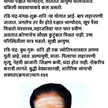
यांच्या पश्चात भाग्योदय, शांततेत आयुष्य घालवितात.
वकिली व्यवसायाकडे कल असतो.
रवि-चंद्र-मंगळ-शुक्र-शनि :
या योगात आई- बाप लहानपणी
जातात. जगलेच तर वैर होते.पश्चात भाग्योदय, खूप पैसा
मिळतो.यंत्रशास्त्र,जहाजविद्या यात फार प्रवीण
असतात.कोणाचेच सौख्य कुटुंबात मिळत नाही. उच्च
परिस्थितीला मात्र चढतो. सुखी आयुष्य.
रवि-चंद्र- बुध-गुरू- शनि :
ही एक ज्योतिषशास्त्रात अगम्य
युती आहे. स्वतः अल्पायुषी, माता- पित्याचा लहानपणी
मृत्यू, नेहमी आजारी. शिक्षण कमी, धंदा होत नाही. नोकरीच
करावी लागते. बुद्धी वेड्यासारखी, शारीरिक व्यंगाची
शक्यता(क्रमशः)भाग-१४१