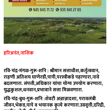
हरि
अनंत,नाशिक
रवि-चंद्र-मंगळ-गु
रू-शनि :
श्रीमान सत्ताधीश,कर्तृत्ववान,
राहणी अतिशय घाणेरडी,पापी,परस्त्रीकडे पहाणारा,नावे
बदलणारा. संपत्ती,अधिकार यांचा योग्य उपयोग करणारा,
युद्धकुशल,धनवान,प्रभावाने सत्ता मिळवणारा.
रवि-चंद्र-बुध-गुरू-शनि :
शेवटी अन्नान्नादशा, परावलंबी
जीवन,भेकड,पापे व भयानक कृत्ये करणारा.उग्रवृत्ती,दरिद्री,