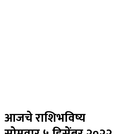
आजचे राशिभविष्य
सोमवार,५ डिसेंबर २०२२