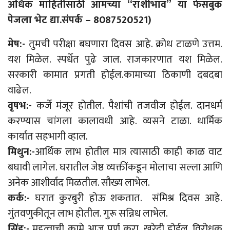
अधिक माहितीसाठी आमच्या “राशीभाव” या फेसबुक
पेजला भेट द्या.संपर्क – 8087520521)
मेष:-
तुमची परीक्षा बघणारा दिवस आहे. क्रोध टाळणे उत्तम.
यश मिळेल. स्पर्धेत पुढे जाल. राजकारणात यश मिळेल.
सरकारी कामात प्रगती होईल.कामाच्या ठिकाणी दबदबा
वाढेल.
वृषभ:-
कर्जे मंजूर होतील. पैशांची तजवीज होईल. दानधर्म
करण्यास चांगला कालावधी आहे. व्यसने टाळा. धार्मिक
कार्यात सहभागी व्हाल.
मिथुन:-
आर्थिक लाभ होतील मात्र त्यासाठी काही काळ वाट
बघावी लागेल. घरातील जेष्ठ व्यक्तींकडून मोलाचा सल्ला आणि
अनेक आशीर्वाद मिळतील. सौख्य लाभेल.
कर्क:-
घरात कुरबुरी होऊ शकतात. संमिश्र दिवस आहे.
गुंतवणुकीतून लाभ होतील. गुरू सन्निध लाभेल.
सिंह:-
महत्वाची कामे आज पूर्ण करा. खरेदी होईल. विरोधक