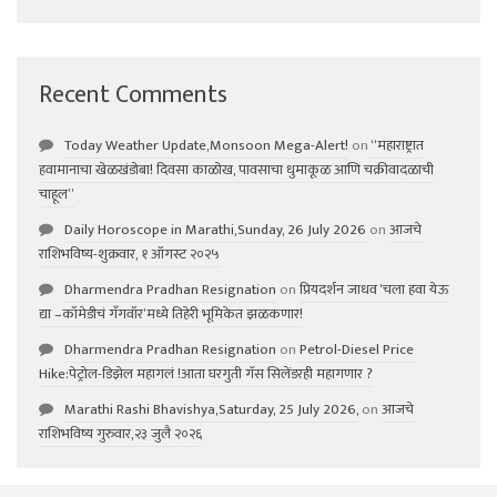
Recent Comments
Today Weather Update,Monsoon Mega-Alert!
on
“महाराष्ट्रात
हवामानाचा खेळखंडोबा! दिवसा काळोख, पावसाचा धुमाकूळ आणि चक्रीवादळाची
चाहूल”
Daily Horoscope in Marathi,Sunday, 26 July 2026
on
आजचे
राशिभविष्य-शुक्रवार, १ ऑगस्ट २०२५
Dharmendra Pradhan Resignation
on
प्रियदर्शन जाधव ‘चला हवा येऊ
द्या –कॉमेडीचं गॅंगवॉर’मध्ये तिहेरी भूमिकेत झळकणार!
Dharmendra Pradhan Resignation
on
Petrol-Diesel Price
Hike:पेट्रोल-डिझेल महागलं !आता घरगुती गॅस सिलेंडरही महागणार ?
Marathi Rashi Bhavishya,Saturday, 25 July 2026,
on
आजचे
राशिभविष्य गुरुवार,२३ जुलै २०२६