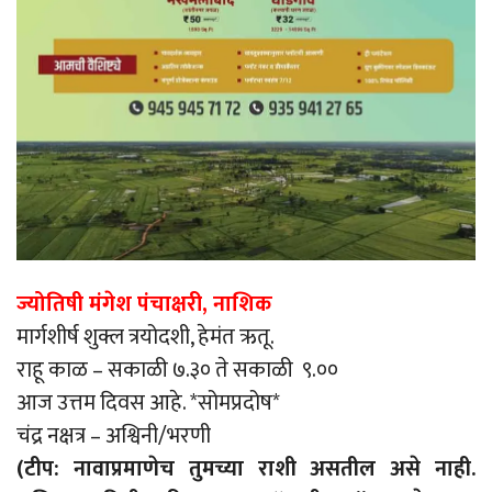
ज्योतिषी मंगेश पंचाक्षरी, नाशिक
मार्गशीर्ष शुक्ल त्रयोदशी, हेमंत ऋतू.
राहू काळ – सकाळी ७.३० ते सकाळी ९.००
आज उत्तम दिवस आहे. *सोमप्रदोष*
चंद्र नक्षत्र – अश्विनी/भरणी
(टीप: नावाप्रमाणेच तुमच्या राशी असतील असे नाही.