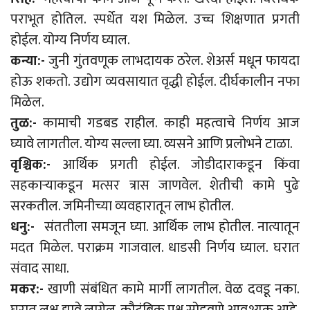
पराभूत होतिल. स्पर्धेत यश मिळेल. उच्च शिक्षणात प्रगती
होईल. योग्य निर्णय घ्याल.
कन्या:-
जुनी गुंतवणूक लाभदायक ठरेल. शेअर्स मधून फायदा
होऊ शकतो. उद्योग व्यवसायात वृद्धी होईल. दीर्घकालीन नफा
मिळेल.
तुळ:-
कामाची गडबड राहील. काही महत्वाचे निर्णय आज
घ्यावे लागतील. योग्य सल्ला घ्या. व्यसने आणि प्रलोभने टाळा.
वृश्चिक:-
आर्थिक प्रगती होईल. जोडीदाराकडून किंवा
सहकाऱ्याकडून मत्सर त्रास जाणवेल. शेतीची कामे पुढे
सरकतील. जमिनीच्या व्यवहारातून लाभ होतील.
धनु:-
संततीला समजून घ्या. आर्थिक लाभ होतील. नात्यातून
मदत मिळेल. पराक्रम गाजवाल. धाडसी निर्णय घ्याल. घरात
संवाद साधा.
मकर:-
खाणी संबंधित कामे मार्गी लागतील. वेळ दवडू नका.
घरात लक्ष द्यावे लागेल. कौटुंबिक प्रश्न सोडवणे आवश्यक आहे.