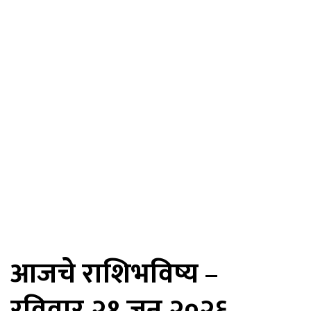
आजचे राशिभविष्य –
रविवार,२१ जून २०२६