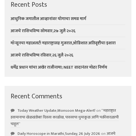
Recent Posts
आधुनिक जगातील आव्हानांवर योगाचा समग्र मार्ग
आजचे राशिभविष्य सोमवार,२७ जुलै २०२६
मॉन्सूनचा महाअलर्ट! महाराष्ट्रासह गुजरात,ओडिशात अतिवृष्टीचा इशारा
आजचे राशिभविष्य रविवार,२६ जुलै २०२६
धर्मेंद्र प्रधान यांचा अखेर राजीनामा; NEET वादानंतर मोठा निर्णय
Recent Comments
Today Weather Update,Monsoon Mega-Alert!
on
“महाराष्ट्रात
हवामानाचा खेळखंडोबा! दिवसा काळोख, पावसाचा धुमाकूळ आणि चक्रीवादळाची
चाहूल”
Daily Horoscope in Marathi,Sunday, 26 July 2026
on
आजचे