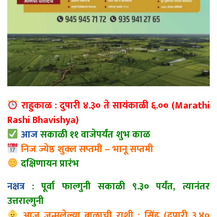
राहुकाळ : दुपारी ४.३० ते सायंकाळी ६.०० (Marathi
Rashi Bhavishya)
आज
सकाळी ११ वाजेपर्यंत शुभ काळ
निज ज्येष्ठ शुक्ल सप्तमी – भानू सप्तमी
दक्षिणायन प्रारंभ
नक्षत्र
: पूर्वा फाल्गुनी सकाळी ९.३० पर्यंत, त्यानंतर
उत्तराल्गुनी
आज जन्मलेल्या बाळाची राशी : सिंह (दुपारी ३.४०