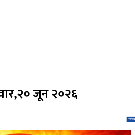
वार,२० जून २०२६
राशी भ