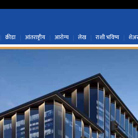
क्रीडा
आंतराष्ट्रीय
आरोग्य
लेख
राशी भविष्य
शेअर