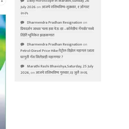
Daily Horoscope in Marathi,Sunday, 26
1
July 2026
on
आजचे राशिभविष्य-शुक्रवार, १ ऑगस्ट
२०२५
Dharmendra Pradhan Resignation
on
प्रियदर्शन जाधव ‘चला हवा येऊ द्या –कॉमेडीचं गॅंगवॉर’मध्ये
तिहेरी भूमिकेत झळकणार!
Dharmendra Pradhan Resignation
on
Petrol-Diesel Price Hike:पेट्रोल-डिझेल महागलं !आता
घरगुती गॅस सिलेंडरही महागणार ?
Marathi Rashi Bhavishya,Saturday, 25 July
2026,
on
आजचे राशिभविष्य गुरुवार,२३ जुलै २०२६