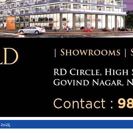
न २०२६