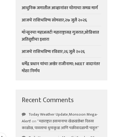
आधुनिक जगातील आव्हानांवर योगाचा समग्र मार्ग
आजचे राशिभविष्य सोमवार,२७ जुलै २०२६
मॉन्सूनचा महाअलर्ट! महाराष्ट्रासह गुजरात,ओडिशात
अतिवृष्टीचा इशारा
आजचे राशिभविष्य रविवार,२६ जुलै २०२६
धर्मेंद्र प्रधान यांचा अखेर राजीनामा; NEET वादानंतर
मोठा निर्णय
Recent Comments
Today Weather Update,Monsoon Mega-
Alert!
on
“महाराष्ट्रात हवामानाचा खेळखंडोबा! दिवसा
काळोख, पावसाचा धुमाकूळ आणि चक्रीवादळाची चाहूल”