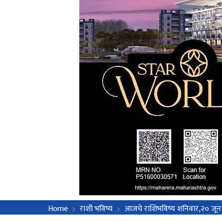
Home
राशी भविष्य
आजचे राशिभविष्य शनिवार,२० जू