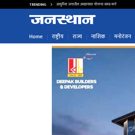
आधुनिक जगातील आव्हानांवर योगाचा समग्र मार्ग
TRENDING
Home
राष्ट्रीय
राज्य
नाशिक
मनोरंजन