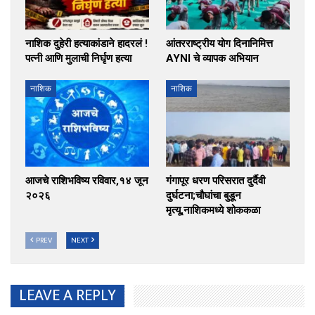
नाशिक दुहेरी हत्याकांडाने हादरलं !
आंतरराष्ट्रीय योग दिनानिमित्त
पत्नी आणि मुलाची निर्घृण हत्या
AYNI चे व्यापक अभियान
नाशिक
नाशिक
आजचे राशिभविष्य रविवार,१४ जून
गंगापूर धरण परिसरात दुर्दैवी
२०२६
दुर्घटना;चौघांचा बुडून
मृत्यू,नाशिकमध्ये शोककळा
PREV
NEXT
LEAVE A REPLY