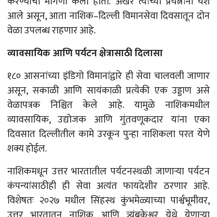
करण्याची मागणी केली
होती
. अखेर त्यांच्या
प्रयत्नांना
यश
आले
असून
, आता नाशिक
–
दिल्ली विमानसेवा दिवसातून दोन
वेळा उपलब्ध राहणार आहे.
व्यावसायिक आणि पर्यटन क्षेत्रासाठी दिलासा
१८० आसनांच्या इंडिगो विमानांद्वारे ही सेवा चालवली जाणार
असून, सकाळी आणि सायंकाळी प्रत्येकी एक उड्डाण असे
वेळापत्रक निश्चित केले आहे. यामुळे नाशिकमधील
व्यावसायिक, उद्योजक आणि गुंतवणूकदार यांना एका
दिवसात दिल्लीतील कामे उरकून पुन्हा नाशिकला परत येणे
शक्य होईल.
नाशिकमधून उत्तर भारतातील पर्यटनस्थळी जाणाऱ्या पर्यटन
कंपन्यांसाठीही ही सेवा अत्यंत फायदेशीर ठरणार आहे.
विशेषतः २०२७ मधील सिंहस्थ कुंभमेळ्याच्या पार्श्वभूमीवर,
उत्तर भारतातून नाशिक आणि त्र्यंबकेश्वर येथे येणाऱ्या