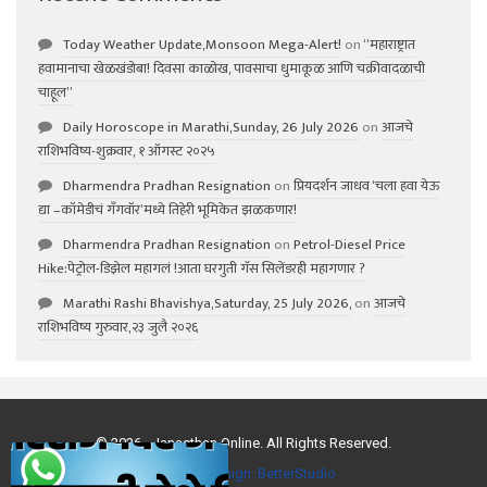
Today Weather Update,Monsoon Mega-Alert!
on
“महाराष्ट्रात
हवामानाचा खेळखंडोबा! दिवसा काळोख, पावसाचा धुमाकूळ आणि चक्रीवादळाची
चाहूल”
Daily Horoscope in Marathi,Sunday, 26 July 2026
on
आजचे
राशिभविष्य-शुक्रवार, १ ऑगस्ट २०२५
Dharmendra Pradhan Resignation
on
प्रियदर्शन जाधव ‘चला हवा येऊ
द्या –कॉमेडीचं गॅंगवॉर’मध्ये तिहेरी भूमिकेत झळकणार!
Dharmendra Pradhan Resignation
on
Petrol-Diesel Price
Hike:पेट्रोल-डिझेल महागलं !आता घरगुती गॅस सिलेंडरही महागणार ?
Marathi Rashi Bhavishya,Saturday, 25 July 2026,
on
आजचे
राशिभविष्य गुरुवार,२३ जुलै २०२६
© 2026 - Janasthan Online. All Rights Reserved.
Website Design:
BetterStudio