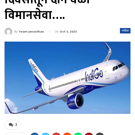
विमानसेवा….
On
Oct 5, 2025
नाशिक
By
Team Janasthan
3