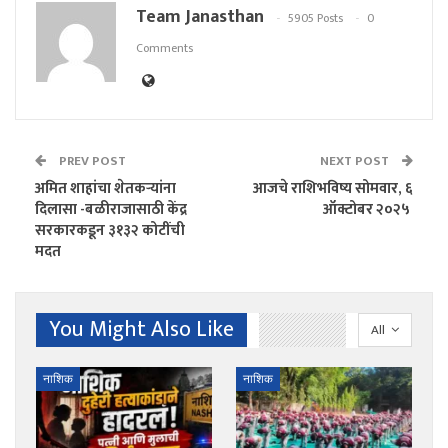
Team Janasthan
5905 Posts
0
Comments
PREV POST
NEXT POST
अमित शाहांचा शेतकऱ्यांना
आजचे राशिभविष्य सोमवार, ६
दिलासा -बळीराजासाठी केंद्र
ऑक्टोबर २०२५
सरकारकडून ३१३२ कोटींची
मदत
You Might Also Like
All
नाशिक
नाशिक