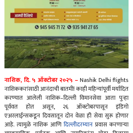
नाशिक, दि. ५ ऑक्टोबर २०२५
–
Nashik Delhi flights
नाशिककरांसाठी आनंदाची बातमी! काही महिन्यांपूर्वी मर्यादित
करण्यात आलेली नाशिक
–
दिल्ली विमानसेवा आता पुन्हा
पूर्ववत होत असून, २६ ऑक्टोबरपासून इंडिगो
एअरलाईन्सकडून दिवसातून दोन वेळा ही सेवा सुरू होणार
आहे. त्यामुळे नाशिक आणि
दिल्लीदरम्यान
प्रवास करणाऱ्या