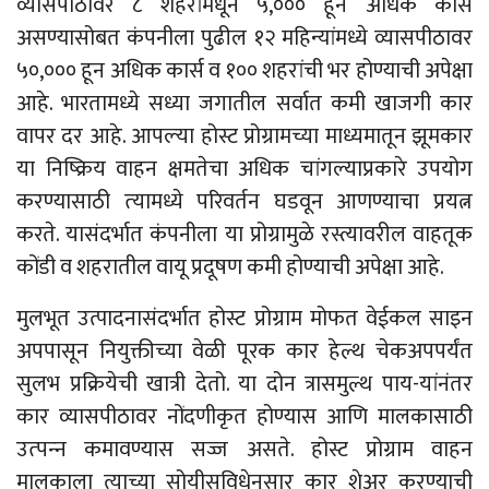
व्यासपीठावर ८ शहरांमधून ५,००० हून‍ अधिक कार्स
असण्यासोबत कंपनीला पुढील १२ महिन्यांमध्ये व्यासपीठावर
५०,००० हून अधिक कार्स व १०० शहरांची भर होण्याची अपेक्षा
आहे. भारतामध्ये सध्या जगातील सर्वात कमी खाजगी कार
वापर दर आहे. आपल्‍या होस्ट प्रोग्रामच्या माध्यमातून झूमकार
या निष्क्रिय वाहन क्षमतेचा अधिक चांगल्याप्रकारे उपयोग
करण्यासाठी त्‍यामध्ये परिवर्तन घडवून आणण्याचा प्रयत्न
करते. यासंदर्भात कंपनीला या प्रोग्रामुळे रस्त्यावरील वाहतूक
कोंडी व शहरातील वायू प्रदूषण कमी होण्याची अपेक्षा आहे.
मुलभूत उत्पादनासंदर्भात होस्ट प्रोग्राम मोफत वेईकल साइन
अपपासून नियुक्तीच्या वेळी पूरक कार हेल्थ चेकअपपर्यंत
सुलभ प्रक्रियेची खात्री देतो. या दोन त्रासमुल्थ पाय-यांनंतर
कार व्यासपीठावर नोंदणीकृत होण्यास आणि मालकासाठी
उत्‍पन्‍न कमावण्यास सज्ज असते. होस्ट प्रोग्राम वाहन
मालकाला त्याच्या सोयीसुविधेनुसार कार शेअर करण्याची