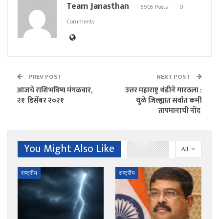
Team Janasthan
5905 Posts
0
Comments
PREV POST
NEXT POST
आजचे राशिभविष्य मंगळवार,
उत्तर महाराष्ट्र थंडीने गारठला :
२१ डिसेंबर २०२१
धुळे जिल्ह्यात सर्वात कमी
तापमानाची नोंद
You Might Also Like
All
राष्ट्रीय
राष्ट्रीय