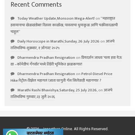
Recent Comments
Today Weather Update,Monsoon Mega-Alert!
on
“महाराष्ट्रात
हवामानाचा खेळखंडोबा! दिवसा काळोख, पावसाचा धुमाकूळ आणि चक्रीवादळाची
चाहूल”
Daily Horoscope in Marathi,Sunday, 26 July 2026
on
आजचे
राशिभविष्य-शुक्रवार, १ ऑगस्ट २०२५
Dharmendra Pradhan Resignation
on
प्रियदर्शन जाधव ‘चला हवा येऊ
द्या –कॉमेडीचं गॅंगवॉर’मध्ये तिहेरी भूमिकेत झळकणार!
Dharmendra Pradhan Resignation
on
Petrol-Diesel Price
Hike:पेट्रोल-डिझेल महागलं !आता घरगुती गॅस सिलेंडरही महागणार ?
Marathi Rashi Bhavishya,Saturday, 25 July 2026,
on
आजचे
राशिभविष्य गुरुवार,२३ जुलै २०२६
© 2026 - Janasthan Online. All Rights Reserved.