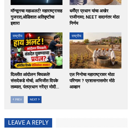
मॉन्सूनचा महाअलर्ट! महाराष्ट्रासह
धर्मेंद्र प्रधान यांचा अखेर
गुजरात,ओडिशात अतिवृष्टीचा
राजीनामा; NEET वादानंतर मोठा
इशारा
निर्णय
राष्ट्रीय
राष्ट्रीय
दिल्लीत आंदोलन चिघळले!
एल निनोचा महाराष्ट्रावर मोठा
संसदेकडे मोर्चा; अभिजीत दिपके
परिणाम ? प्रशासनासमोर मोठे
ताब्यात, पंतप्रधान नरेंद्र मोदी…
आव्हान
PREV
NEXT
LEAVE A REPLY