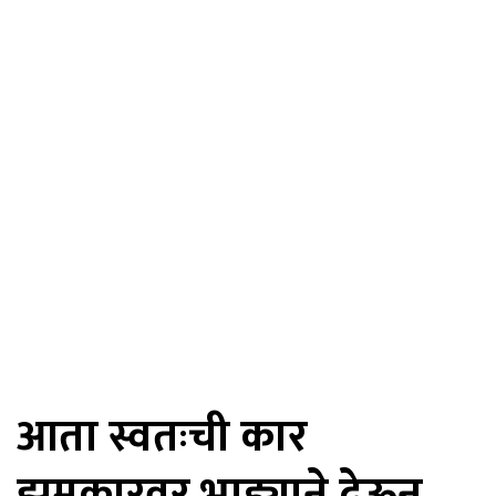
आता स्वतःची कार
झूमकारवर भाड्याने देऊन