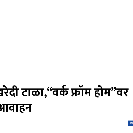
रेदी टाळा,“वर्क फ्रॉम होम”वर
चं आवाहन
राष