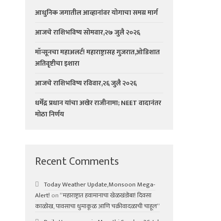
आधुनिक जगातील आव्हानांवर योगाचा समग्र मार्ग
आजचे राशिभविष्य सोमवार,२७ जुलै २०२६
मॉन्सूनचा महाअलर्ट! महाराष्ट्रासह गुजरात,ओडिशात
अतिवृष्टीचा इशारा
आजचे राशिभविष्य रविवार,२६ जुलै २०२६
धर्मेंद्र प्रधान यांचा अखेर राजीनामा; NEET वादानंतर
मोठा निर्णय
Recent Comments
Today Weather Update,Monsoon Mega-
Alert!
on
“महाराष्ट्रात हवामानाचा खेळखंडोबा! दिवसा
काळोख, पावसाचा धुमाकूळ आणि चक्रीवादळाची चाहूल”