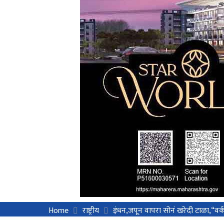
Home
राष्ट्रीय
इंधन,जपून वापरा सोनं खरेदी टाळा,“वर्क