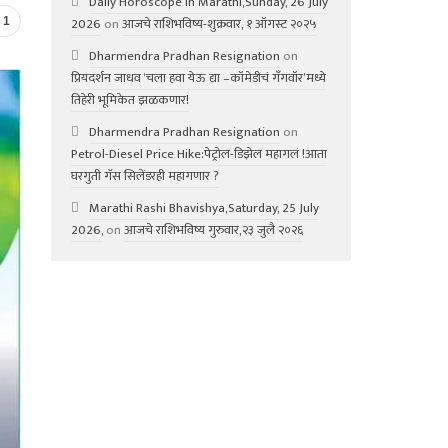
Daily Horoscope in Marathi,Sunday, 26 July
2026
on
आजचे राशिभविष्य-शुक्रवार, १ ऑगस्ट २०२५
1
Dharmendra Pradhan Resignation
on
प्रियदर्शन जाधव ‘चला हवा येऊ द्या –कॉमेडीचं गॅंगवॉर’मध्ये
तिहेरी भूमिकेत झळकणार!
Dharmendra Pradhan Resignation
on
Petrol-Diesel Price Hike:पेट्रोल-डिझेल महागलं !आता
घरगुती गॅस सिलेंडरही महागणार ?
Marathi Rashi Bhavishya,Saturday, 25 July
2026,
on
आजचे राशिभविष्य गुरुवार,२३ जुलै २०२६