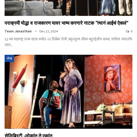
पराक्रमी योद्धा व राजकारण यावर भाष्य करणारे नाटक “त्यानं आईचं ऐकलं”
Dec 22, 2024
0
Team Janasthan
६३ व्या महाराष्ट्र राज्य नाट्य स्पर्धेत २२ डिसेंबर रोजी अमृततुल्य जीवन बहुउद्देशीय संस्था, नाशिक संघातर्फे
त्यानं…
लेख
सेलिब्रिटी -लोकांत ते एकांत