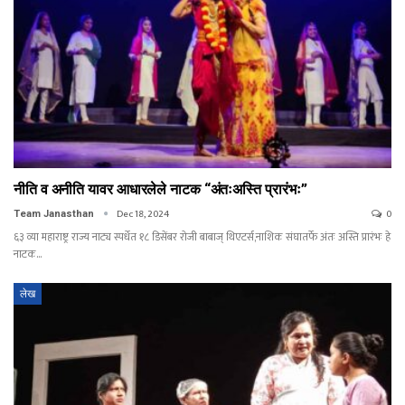
नीति व अनीति यावर आधारलेले नाटक “अंतःअस्ति प्रारंभः”
Dec 18, 2024
0
Team Janasthan
६३ व्या महाराष्ट्र राज्य नाट्य स्पर्धेत १८ डिसेंबर रोजी बाबाज् थिएटर्स,नाशिक संघातर्फे अंतः अस्ति प्रारंभः हे
नाटक…
लेख