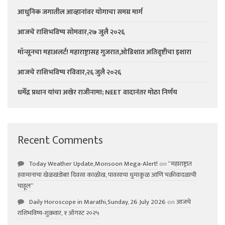
आधुनिक जगातील आव्हानांवर योगाचा समग्र मार्ग
आजचे राशिभविष्य सोमवार,२७ जुलै २०२६
मॉन्सूनचा महाअलर्ट! महाराष्ट्रासह गुजरात,ओडिशात अतिवृष्टीचा इशारा
आजचे राशिभविष्य रविवार,२६ जुलै २०२६
धर्मेंद्र प्रधान यांचा अखेर राजीनामा; NEET वादानंतर मोठा निर्णय
Recent Comments
Today Weather Update,Monsoon Mega-Alert!
on
“महाराष्ट्रात
हवामानाचा खेळखंडोबा! दिवसा काळोख, पावसाचा धुमाकूळ आणि चक्रीवादळाची
चाहूल”
Daily Horoscope in Marathi,Sunday, 26 July 2026
on
आजचे
राशिभविष्य-शुक्रवार, १ ऑगस्ट २०२५