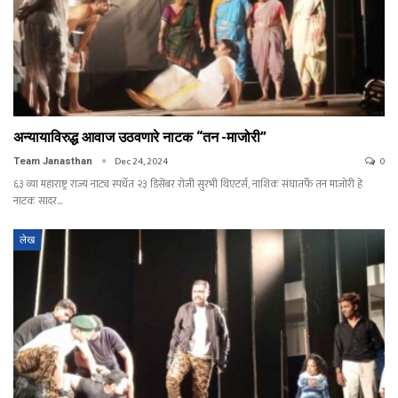
अन्यायाविरुद्ध आवाज उठवणारे नाटक “तन -माजोरी”
Dec 24, 2024
0
Team Janasthan
६३ व्या महाराष्ट्र राज्य नाट्य स्पर्धेत २३ डिसेंबर रोजी सुरभी थिएटर्स, नाशिक संघातर्फे तन माजोरी हे
नाटक सादर…
लेख