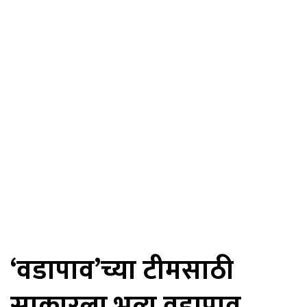
‘वडापाव’च्या टीमसाठी
साकारला भव्य वडापाव