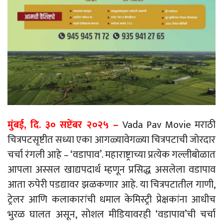
मुंबई, दि. ३० सप्टेंबर २०२५
–
Vada Pav Movie
मराठी
चित्रपटसृष्टीत सध्या एका आगळ्यावेगळ्या चित्रपटाची जोरदार
चर्चा रंगली आहे
–
‘
वडापाव’. महाराष्ट्राच्या प्रत्येक गल्लीबोळात
आपला अस्सल खाद्यपदार्थ म्हणून प्रसिद्ध असलेला वडापाव
आता रुपेरी पडद्यावर झळकणार आहे. या चित्रपटातील गाणी,
ट्रेलर आणि कलाकारांची धमाल केमिस्ट्री प्रेक्षकांना आधीच
भुरळ घालत असून, सोशल मीडियावरही ‘वडापाव’ची चर्चा