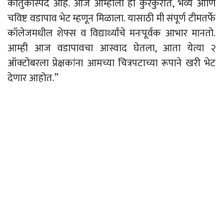
कौतुकास्पद आहे. आज आम्हाला हा कुरकुरीत, भव्य आणि
चविष्ट वडापाव भेट म्हणून मिळाला. यासाठी मी संपूर्ण टीमतर्फे
कॉलेजमधील शेफ्स व विद्यार्थ्यांचे मनःपूर्वक आभार मानतो.
आम्ही आज वडापावचा आस्वाद घेतला, आता येत्या २
ऑक्टोबरला प्रेक्षकांना आमच्या चित्रपटाच्या रूपाने खरी भेट
देणार आहोत.”