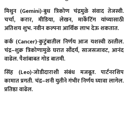
मिथुन (
Gemini)-
बुध त्रिकोण चंद्रमुळे संवाद तेजस्वी.
चर्चा, करार, मीडिया,
लेखन
, मार्केटिंग यांच्यासाठी
अतिशय शुभ. नवीन कल्पना आर्थिक लाभ देऊ शकतात.
कर्क (
Cancer)-
कुटुंबातील निर्णय आज यशस्वी ठरतील.
चंद्र
–
शुक्र त्रिकोणामुळे घरात सौंदर्य,
साजसजावट
, आनंद
वाढेल. पैशांबाबत गोड बातमी.
सिंह (
Leo)-
जोडीदाराशी संबंध मजबूत. पार्टनरशिप
कामात प्रगती. चंद्र
–
शनी युतीने गंभीर निर्णय घ्यावा
लागेल
.
प्रतिष्ठा वाढेल.