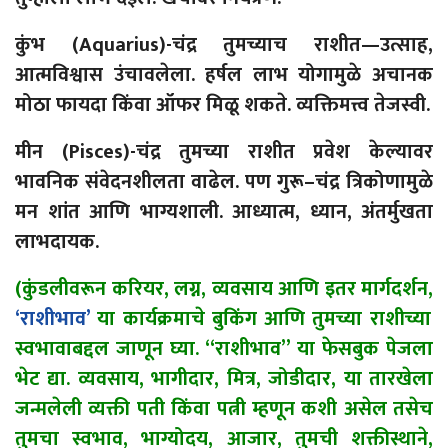
कुंभ (
Aquarius)-
चंद्र तुमच्याच राशीत
—
उत्साह,
आत्मविश्वास उंचावलेला. हर्षल लाभ योगामुळे अचानक
मोठा फायदा किंवा ऑफर मिळू शकते.
व्यक्तिमत्त्व
तेजस्वी.
मीन (
Pisces)-
चंद्र
तुमच्या राशीत प्रवेश केल्यावर
भावनिक संवेदनशीलता वाढेल. पण गुरू
–
चंद्र त्रिकोणामुळे
मन शांत आणि भाग्यशाली. आध्यात्म, ध्यान,
अंतर्मुखता
लाभदायक.
(कुंडलीवरून करियर, लग्न, व्यवसाय आणि इतर मार्गदर्शन,
‘राशीभाव’
या कार्यक्रमाचे बुकिंग आणि तुमच्या राशीच्या
स्वभावाबद्दल जाणून घ्या. “राशीभाव” या फेसबुक पेजला
भेट द्या. व्यवसाय, भागीदार, मित्र, जोडीदार, या तारखेला
जन्मलेली व्यक्ती पती किंवा पत्नी म्हणून कशी असेल तसेच
तुमचा स्वभाव, भाग्योदय, आजार, तुमची शक्तीस्थाने,