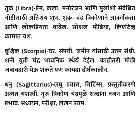
तुळ
(
Libra)-
प्रेम, कला, मनोरंजन आणि मुलांशी संबंधित
गोष्टींसाठी अतिशय शुभ. शुक्र
–
चंद्र त्रिकोणाने आकर्षकता
आणि लोकप्रियता वाढेल. सोशल मीडिया, क्रिएटिव्ह
कामात
यश.
वृश्चिक (
Scorpio)-
घर, संपत्ती, जमीन यांसाठी उत्तम संधी.
शनी युती चंद्र भावनिक स्थैर्य देईल. काहीतरी मोठी
जबाबदारी येऊ शकते पण फायदा दीर्घकालीन.
धनु (
Sagittarius)-
लघु प्रवास, मिटिंग्स, प्रस्तुतीकरणे
अत्यंत यशस्वी. गुरू त्रिकोण चंद्रमुळे शब्दांना वजन आणि
प्रभाव. अध्ययन, परीक्षा, लेखन उत्तम.