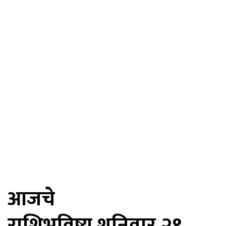
आजचे
राशिभविष्य शनिवार,२९