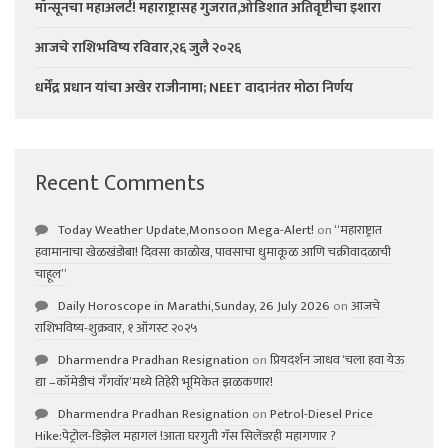
मॉन्सूनचा महाअलर्ट! महाराष्ट्रासह गुजरात,ओडिशात अतिवृष्टीचा इशारा
आजचे राशिभविष्य रविवार,२६ जुलै २०२६
धर्मेंद्र प्रधान यांचा अखेर राजीनामा; NEET वादानंतर मोठा निर्णय
Recent Comments
Today Weather Update,Monsoon Mega-Alert!
on
“महाराष्ट्रात
हवामानाचा खेळखंडोबा! दिवसा काळोख, पावसाचा धुमाकूळ आणि चक्रीवादळाची
चाहूल”
Daily Horoscope in Marathi,Sunday, 26 July 2026
on
आजचे
राशिभविष्य-शुक्रवार, १ ऑगस्ट २०२५
Dharmendra Pradhan Resignation
on
प्रियदर्शन जाधव ‘चला हवा येऊ
द्या –कॉमेडीचं गॅंगवॉर’मध्ये तिहेरी भूमिकेत झळकणार!
Dharmendra Pradhan Resignation
on
Petrol-Diesel Price
Hike:पेट्रोल-डिझेल महागलं !आता घरगुती गॅस सिलेंडरही महागणार ?