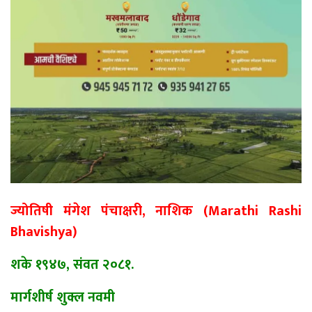
ज्योतिषी
मंगेश पंचाक्षरी, नाशिक (Marathi Rashi
Bhavishya)
शके १९४७, संवत २०८१.
मार्गशीर्ष शुक्ल नवमी