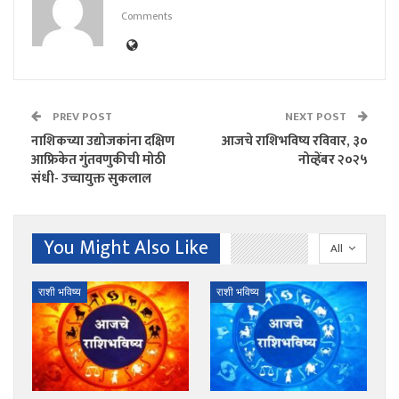
Comments
PREV POST
NEXT POST
नाशिकच्या उद्योजकांना दक्षिण
आजचे राशिभविष्य रविवार, ३०
आफ्रिकेत गुंतवणुकीची मोठी
नोव्हेंबर २०२५
संधी- उच्चायुक्त सुकलाल
You Might Also Like
All
राशी भविष्य
राशी भविष्य