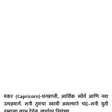
मकर (
Capricorn)-
धनप्राप्ती, आर्थिक स्थैर्य आणि नवा
उत्पन्नमार्ग. शनी तुमचा स्वामी असल्याने चंद्र
–
शनी युती
तुम्हाला लाभ देईल. खर्चावर नियंत्रण.