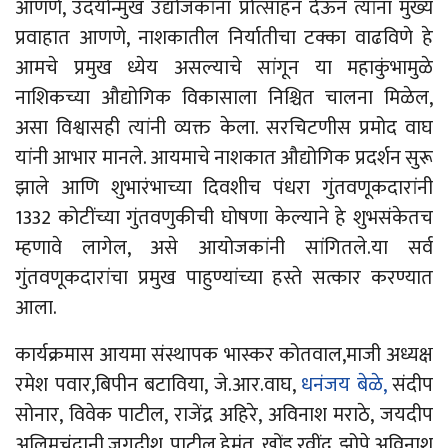
आणणे, उदयोन्मुख उद्योजकांना प्रोत्साहन देऊन त्यांना मुख्य
प्रवाहात आणणे, नाशकातील निर्यातीचा टक्का वाढविणे हे
आमचे प्रमुख ध्येय असल्याचे सांगून या महाकुंभामुळे
नाशिकच्या औद्योगिक विकासाला निश्चित चालना मिळेल,
असा विश्वासही त्यांनी व्यक्त केला. सरचिटणीस प्रमोद वाघ
यांनी आभार मानले. आयमाचे नाशकात औद्योगिक प्रदर्शन सुरू
झाले आणि शुभारंभाच्या दिवशीच पंधरा गुंतवणूकदारांनी
1332 कोटींच्या गुंतवणुकीची घोषणा केल्याने हे शुभसंकेतच
म्हणावे लागेल, असे आयोजकांनी सांगितले.या सर्व
गुंतवणूकदारांचा प्रमुख पाहुण्यांच्या हस्ते सत्कार करण्यात
आला.
कार्यक्रमास आयमा संस्थापक भास्कर कोतवाल,माजी अध्यक्ष
रमेश पवार,बिपीन बटाविया, जे.आर.वाघ,
धनंजय बेळे,
संदीप
सोनार, विवेक पाटील, राजेंद्र अहिरे, अविनाश मराठे, जयदीप
अलिमचंदानी,जगदीश पाटील,हेमंत खोंड,रवींद्र झोपे,अविनाश