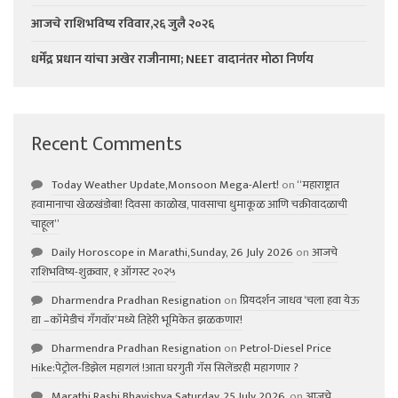
आजचे राशिभविष्य रविवार,२६ जुलै २०२६
धर्मेंद्र प्रधान यांचा अखेर राजीनामा; NEET वादानंतर मोठा निर्णय
Recent Comments
Today Weather Update,Monsoon Mega-Alert!
on
“महाराष्ट्रात
हवामानाचा खेळखंडोबा! दिवसा काळोख, पावसाचा धुमाकूळ आणि चक्रीवादळाची
चाहूल”
Daily Horoscope in Marathi,Sunday, 26 July 2026
on
आजचे
राशिभविष्य-शुक्रवार, १ ऑगस्ट २०२५
Dharmendra Pradhan Resignation
on
प्रियदर्शन जाधव ‘चला हवा येऊ
द्या –कॉमेडीचं गॅंगवॉर’मध्ये तिहेरी भूमिकेत झळकणार!
Dharmendra Pradhan Resignation
on
Petrol-Diesel Price
Hike:पेट्रोल-डिझेल महागलं !आता घरगुती गॅस सिलेंडरही महागणार ?
Marathi Rashi Bhavishya,Saturday, 25 July 2026,
on
आजचे