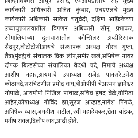
जिल्हाधिकारी आयुष प्रसाद, एमआयडीसीचे सह मुख्य
कार्यकारी अधिकारी अजित कुंभार, एचएएलचे मुख्य
कार्यकारी
अधिकारी
साकेत
चतुर्वेदी
, दक्षिण आफ्रिकेच्या
उच्चायुक्तालयातील विपणन अधिकारी सोनू प्रभाकर,
सोमालियाच्या दुतावासातील कौन्सिलर अब्दीरिसाक
सैदनुर,जीटीटीसीआयचे संस्थापक अध्यक्ष गौरव गुप्ता,
तैत्रा(मुंबई)चे संचालक विक लीन,समीर खले,अभिषेक नायर
दीपक बिल्डर्सच्या संचालिका वेदश्री चंदे, निमाचे अध्यक्ष
आशीष नहार,आयमाचे उपाध्यक्ष राजेंद्र पानसरे,उमेश
कोठावदे,सरचिटणीस प्रमोद वाघ,बीओपीपी चेअरमन ज्ञानेश्वर
गोपाळे, आयपीपी निखिल पांचाळ,सचिव हर्षद बेळे,योगिता
आहेर,कोषाध्यक्ष गोविंद झा,सुरज आव्हाड,नागेश पिंगळे,
अभिषेक व्यास,जगदीश पाटील, रवी महादेवकर,श्वेता चांडक,
मनीष रावल,दिलीप वाघ,आदी होते.