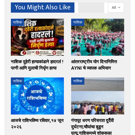
You Might Also Like
All
नाशिक
नाशिक
नाशिक दुहेरी हत्याकांडाने हादरलं !
आंतरराष्ट्रीय योग दिनानिमित्त
पत्नी आणि मुलाची निर्घृण हत्या
AYNI चे व्यापक अभियान
नाशिक
नाशिक
आजचे राशिभविष्य रविवार,१४ जून
गंगापूर धरण परिसरात दुर्दैवी
२०२६
दुर्घटना;चौघांचा बुडून
मृत्यू,नाशिकमध्ये शोककळा