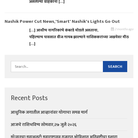
असलेल्या ग्राहकांना […]
Nashik Power Cut News,'Smart' Nashik's Lights Go Out
2 months ago
[…] आधीच नागरिकांचे कंबरडे मोडले असताना,
पहिल्याच पावसात वीज गायब झाल्याने नाशिककरांच्या जखमेवर मीठ
[…]
Recent Posts
आधुनिक जगातील आव्हानांवर योगाचा समग्र मार्ग
आजचे राशिभविष्य सोमवार,२७ जुलै २०२६
मॉन्सूनचा महाअलर्ट! महाराष्ट्रासह गुजरात,ओडिशात अतिवृष्टीचा इशारा