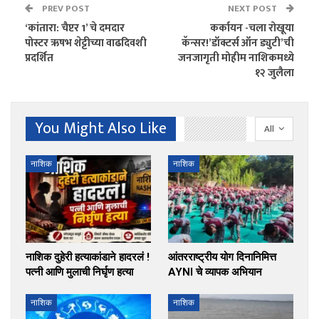
PREV POST
NEXT POST
‘कांतारा: चैप्टर 1’ चे दमदार
कर्कायन -चला रोखूया
पोस्टर ऋषभ शेट्टीच्या वाढदिवशी
कॅन्सर!’डॉक्टर्स ऑन ड्युटी’ची
प्रदर्शित
जनजागृती मोहीम नाशिकमध्ये
१२ जुलैला
You Might Also Like
All
नाशिक
नाशिक
नाशिक दुहेरी हत्याकांडाने हादरलं !
आंतरराष्ट्रीय योग दिनानिमित्त
पत्नी आणि मुलाची निर्घृण हत्या
AYNI चे व्यापक अभियान
नाशिक
नाशिक