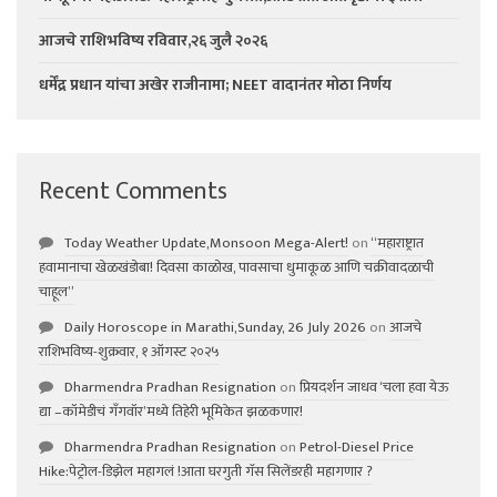
आजचे राशिभविष्य रविवार,२६ जुलै २०२६
धर्मेंद्र प्रधान यांचा अखेर राजीनामा; NEET वादानंतर मोठा निर्णय
Recent Comments
Today Weather Update,Monsoon Mega-Alert!
on
“महाराष्ट्रात
हवामानाचा खेळखंडोबा! दिवसा काळोख, पावसाचा धुमाकूळ आणि चक्रीवादळाची
चाहूल”
Daily Horoscope in Marathi,Sunday, 26 July 2026
on
आजचे
राशिभविष्य-शुक्रवार, १ ऑगस्ट २०२५
Dharmendra Pradhan Resignation
on
प्रियदर्शन जाधव ‘चला हवा येऊ
द्या –कॉमेडीचं गॅंगवॉर’मध्ये तिहेरी भूमिकेत झळकणार!
Dharmendra Pradhan Resignation
on
Petrol-Diesel Price
Hike:पेट्रोल-डिझेल महागलं !आता घरगुती गॅस सिलेंडरही महागणार ?