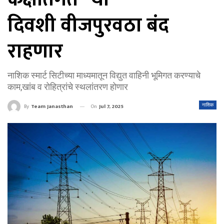
दिवशी वीजपुरवठा बंद
राहणार
नाशिक स्मार्ट सिटीच्या माध्यमातून विद्युत वाहिनी भूमिगत करण्याचे
काम,खांब व रोहित्रांचे स्थलांतरण होणार
On
Jul 7, 2025
नाशिक
By
Team Janasthan