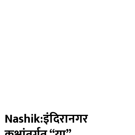
Nashik:इंदिरानगर
कक्षांतर्गत “या”